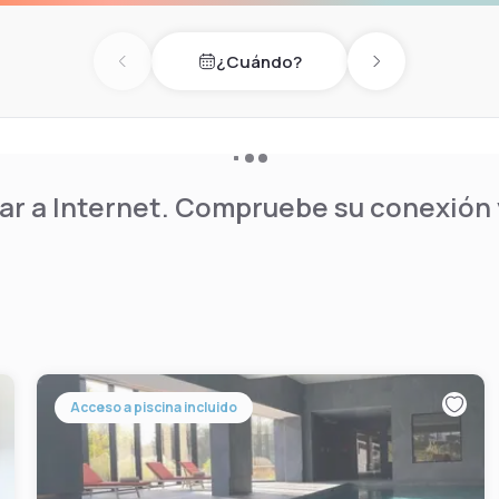
¿Cuándo?
Previous day
Next day
r a Internet. Compruebe su conexión y
Acceso a piscina incluido