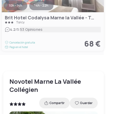
10h - 14h
14h - 22h
Brit Hotel Codalysa Marne la Vallée - Torcy
Torcy
|
4.2
/5
53 Opiniones
68 €
Cancelación gratuita
Pago en el hotel
Novotel Marne La Vallée
Collégien
Compartir
Guardar