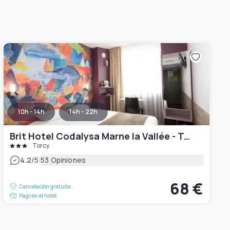
10h - 14h
14h - 22h
Brit Hotel Codalysa Marne la Vallée - Torcy
Torcy
|
4.2
/5
53 Opiniones
68 €
Cancelación gratuita
Pago en el hotel