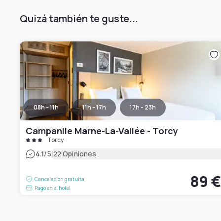
Quizá también te guste...
08h - 11h
11h - 17h
17h - 23h
Campanile Marne-La-Vallée - Torcy
Torcy
|
4.1
/5
22 Opiniones
89 
Cancelación gratuita
Pago en el hotel