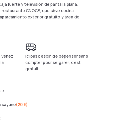
aja fuerte y televisión de pantalla plana.
el restaurante CNOCE, que sirve cocina
aparcamiento exterior gratuito y área de
, venez
Ici pas besoin de dépenser sans
la
compter pour se garer, c’est
gratuit
te
esayuno
(
20 €
)
t