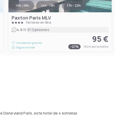
10h - 16h
14h - 19h
17h - 22h
Paxton Paris MLV
Ferrières-en-Brie
|
4.6
/5
31 Opiniones
95 €
€
Cancelación gratuita
-
27
%
130 €
por la noche
Pago en el hotel
e Disneyland París, este hotel de 4 estrellas