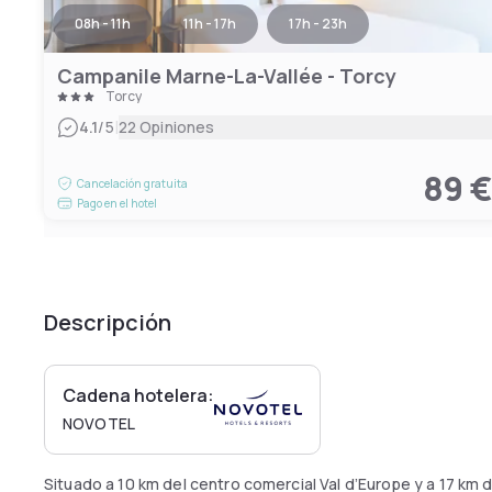
08h - 11h
11h - 17h
17h - 23h
Campanile Marne-La-Vallée - Torcy
Torcy
|
4.1
/5
22 Opiniones
89 
Cancelación gratuita
Pago en el hotel
Descripción
Cadena hotelera:
NOVOTEL
Situado a 10 km del centro comercial Val d’Europe y a 17 km d