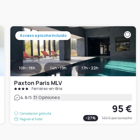
Acceso a piscina incluido
10h - 16h
14h - 19h
17h - 22h
Paxton Paris MLV
Ferrières-en-Brie
|
4.6
/5
31 Opiniones
95 €
€
Cancelación gratuita
-
27
%
130 €
por la noche
Pago en el hotel