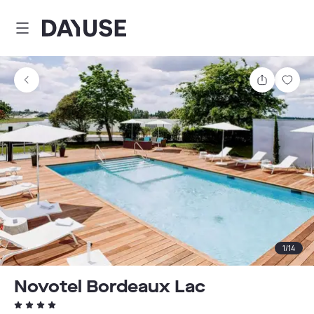
Dayuse
Comparti
Guar
1
/
14
Novotel Bordeaux Lac