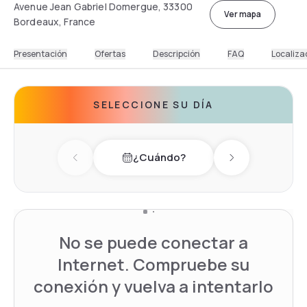
Avenue Jean Gabriel Domergue, 33300
Ver mapa
Bordeaux, France
Presentación
Ofertas
Descripción
FAQ
Localiza
SELECCIONE SU DÍA
¿Cuándo?
Previous day
Next day
No se puede conectar a
Internet. Compruebe su
conexión y vuelva a intentarlo