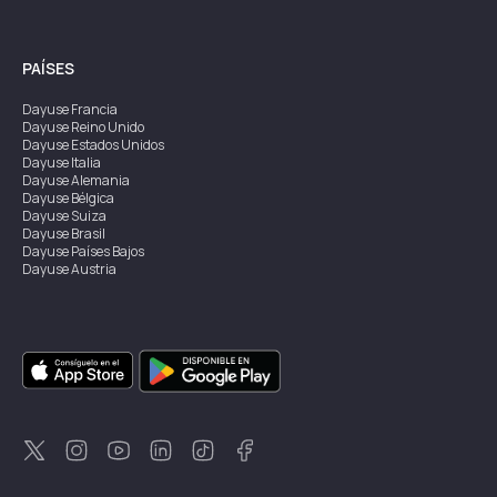
PAÍSES
Dayuse
Francia
Dayuse
Reino Unido
Dayuse
Estados Unidos
Dayuse
Italia
Dayuse
Alemania
Dayuse
Bélgica
Dayuse
Suiza
Dayuse
Brasil
Dayuse
Países Bajos
Dayuse
Austria
Dayuse
Australia
Dayuse
Irlanda
Dayuse
Hong Kong
Dayuse
Canadá
Dayuse
Singapur
Dayuse
Suecia
Dayuse
Tailandia
Dayuse
Portugal
Dayuse
Corea
Dayuse
Nueva Zelanda
Dayuse
Turquía