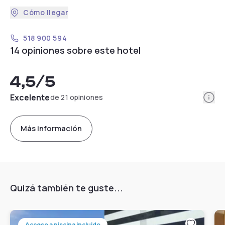
Cómo llegar
518 900 594
14 opiniones sobre este hotel
4,5
/5
Info
Excelente
de 21 opiniones
Más información
Quizá también te guste...
Acceso a piscina incluido