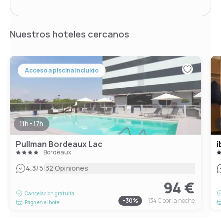
Nuestros hoteles cercanos
Acceso a piscina incluido
11h - 17h
Pullman Bordeaux Lac
i
Bordeaux
|
4.3
/5
32 Opiniones
94 €
Cancelación gratuita
-
30
%
134 €
por la noche
Pago en el hotel