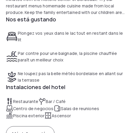
restaurant menus homemade cuisine made from local
produce. Keep the family entertained with our children area.
Nos está gustando
For business travelers, our hotel is close to the city
business hubs, and has 11 meeting rooms and a coworking
space.
Plongez vos yeux dans le lac tout en restant dans le
lit
Par contre pour une baignade, la piscine chauffée
paraît un meilleur choix
Ne loupez pas la belle météo bordelaise en allant sur
la terrasse
Instalaciones del hotel
Restaurante
Bar / Café
Centro de negocios
Salas de reuniones
Piscina exterior
Ascensor