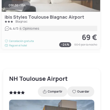
09h30 - 15h
ibis Styles Toulouse Blagnac Airport
Blagnac
|
4.4
/5
4 Opiniones
69 €
Cancelación gratuita
-
24
%
90 €
por la noche
Pago en el hotel
NH Toulouse Airport
Compartir
Guardar