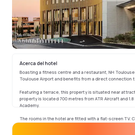
Acerca del hotel
Boasting a fitness centre and a restaurant, NH Toulouse 
Toulouse Airport and benefits from a direct connection to
Featuring a terrace, this property is situated near attrac
property is located 700 metres from ATR Aircraft and 1.8
Academy.
The rooms in the hotel are fitted with a flat-screen TV. 
bathroom, all units at NH Toulouse Airport are fitted wit
rooms also offer a seating area. All rooms will provide g