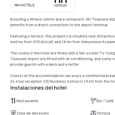
NH HOTELS
Boasting a fitness centre and a restaurant, NH Toulouse Airp
benefits from a direct connection to the airport terminal.
Featuring a terrace, this property is situated near attractio
metres from ATR Aircraft and 1.8 km from Airbusiness Acade
The rooms in the hotel are fitted with a flat-screen TV. Comp
Toulouse Airport are fitted with air conditioning, and some ro
provide guests with a desk and a kettle.
Guests at the accommodation can enjoy a continental breakf
24-hour reception. ICD Business School is 1.9 km from the ho
Instalaciones del hotel
Restaurante
Bar / Café
Zona de desayuno
Terraza