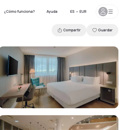
¿Cómo funciona?
Ayuda
ES
•
EUR
Compartir
Guardar