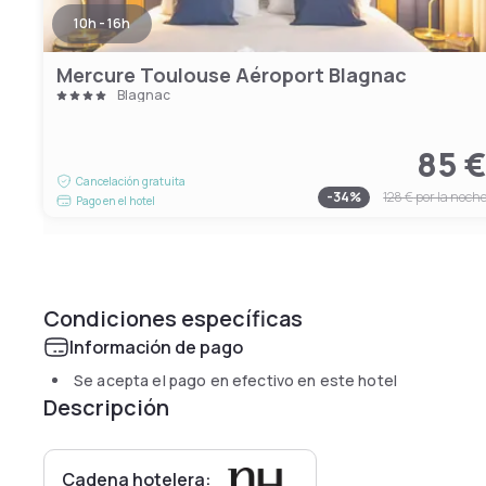
10h - 16h
Mercure Toulouse Aéroport Blagnac
Blagnac
85 
Cancelación gratuita
-
34
%
128 €
por la noch
Pago en el hotel
Condiciones específicas
Información de pago
Se acepta el pago en efectivo en este hotel
Descripción
Cadena hotelera: