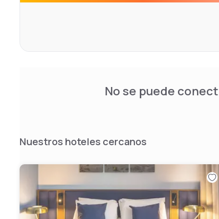
kettle.
Guests at the accommodation can enjoy a continental b
Airport offers a sauna and a 24-hour reception. ICD Busin
the hotel.
No se puede conecta
Nuestros hoteles cercanos