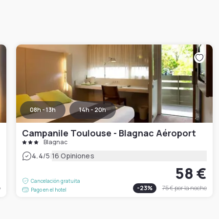
08h - 13h
14h - 20h
Campanile Toulouse - Blagnac Aéroport
Blagnac
|
4.4
/5
16 Opiniones
€
58 €
Cancelación gratuita
e
-
23
%
75 €
por la noche
Pago en el hotel