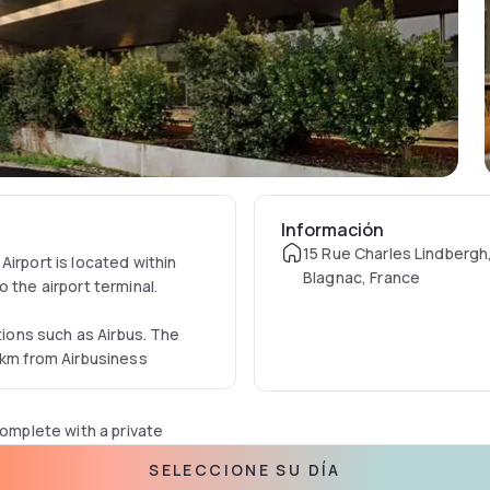
Información
15 Rue Charles Lindbergh
Airport is located within
Blagnac, France
 the airport terminal.
tions such as Airbus. The
 km from Airbusiness
Complete with a private
h air conditioning, and some
SELECCIONE SU DÍA
uests with a desk and a