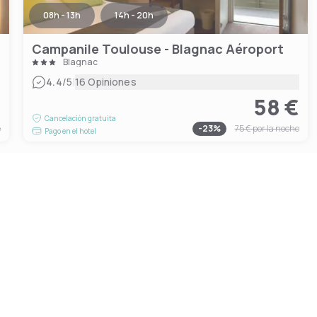
08h - 13h
14h - 20h
Campanile Toulouse - Blagnac Aéroport
Blagnac
|
4.4
/5
16 Opiniones
€
58 €
Cancelación gratuita
e
-
23
%
75 €
por la noche
Pago en el hotel