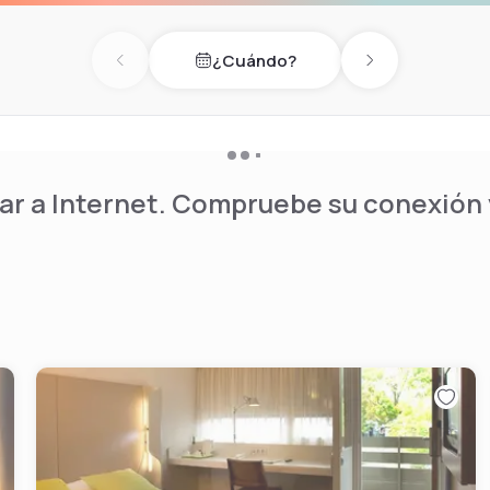
¿Cuándo?
reakfast. NH Toulouse
Previous day
Next day
ess School is 1.9 km from
r a Internet. Compruebe su conexión y