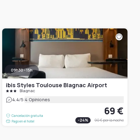
09h30 - 15h
ibis Styles Toulouse Blagnac Airport
Blagnac
|
4.4
/5
4 Opiniones
69 €
Cancelación gratuita
-
24
%
90 €
por la noche
Pago en el hotel