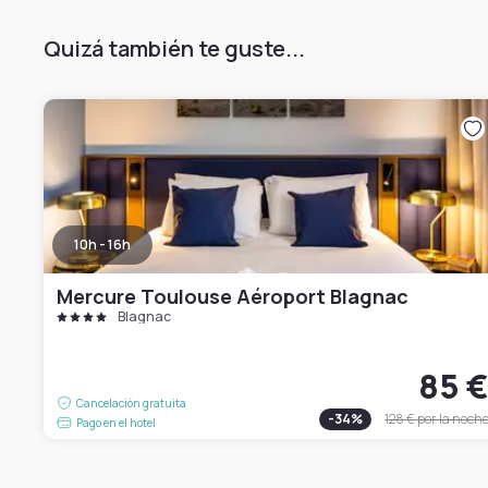
Quizá también te guste...
10h - 16h
Mercure Toulouse Aéroport Blagnac
Blagnac
85 
Cancelación gratuita
-
34
%
128 €
por la noch
Pago en el hotel