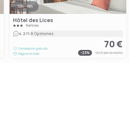
10h - 16h
Hôtel des Lices
Rennes
|
4.2
/5
8 Opiniones
€
70 €
Cancelación gratuita
e
-
23
%
90 €
por la noche
Pago en el hotel