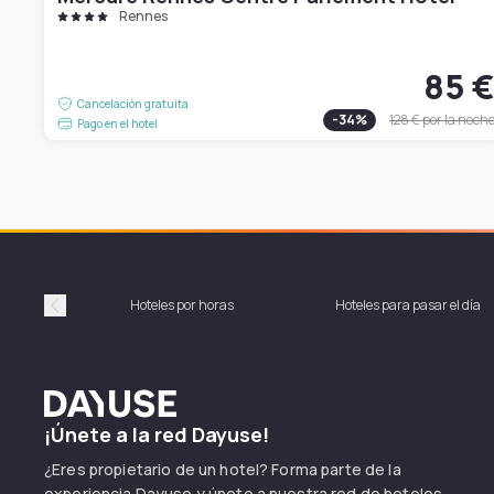
Rennes
85 
Cancelación gratuita
-
34
%
128 €
por la noch
Pago en el hotel
Hoteles por horas
Hoteles para pasar el día
Précédent
Dayuse
¡Únete a la red Dayuse!
¿Eres propietario de un hotel? Forma parte de la
experiencia Dayuse y únete a nuestra red de hoteles