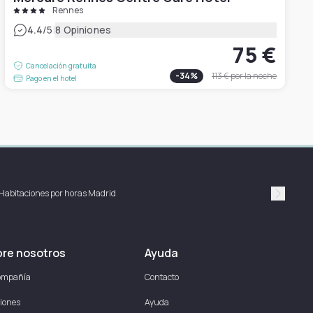
Rennes
|
4.4
/5
8 Opiniones
75 €
Cancelación gratuita
-
34
%
113 €
por la noche
Pago en el hotel
Habitaciones por horas Madrid
Suivan
re nosotros
Ayuda
ompañía
Contacto
iones
Ayuda