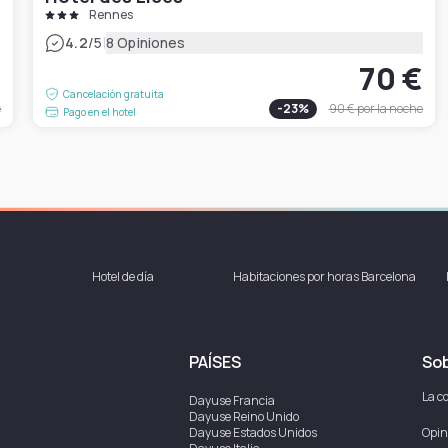
Rennes
|
4.2
/5
8 Opiniones
€
70 €
Cancelación gratuita
e
-
23
%
90 €
por la noche
Pago en el hotel
Hotel de día
Habitaciones por horas Barcelona
PAÍSES
Sob
La c
Dayuse
Francia
Dayuse
Reino Unido
Dayuse
Estados Unidos
Opin