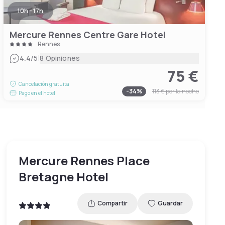
10h - 17h
Mercure Rennes Centre Gare Hotel
Rennes
|
4.4
/5
8 Opiniones
75 €
Cancelación gratuita
-
34
%
113 €
por la noche
Pago en el hotel
Mercure Rennes Place
Bretagne Hotel
Compartir
Guardar