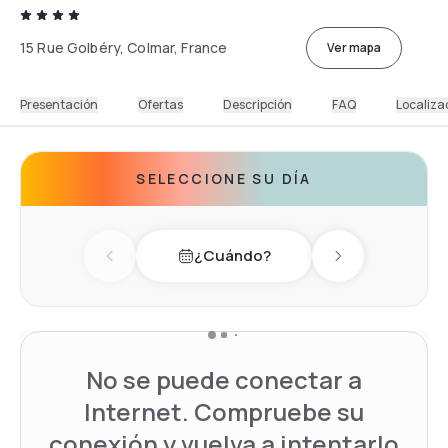
15 Rue Golbéry, Colmar, France
Ver mapa
Presentación
Ofertas
Descripción
FAQ
Localiza
SELECCIONE SU DÍA
¿Cuándo?
Previous day
Next day
No se puede conectar a
Internet. Compruebe su
conexión y vuelva a intentarlo