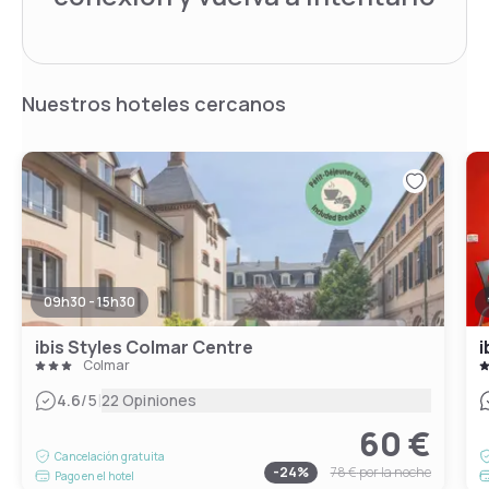
Nuestros hoteles cercanos
09h30 - 15h30
ibis Styles Colmar Centre
i
Colmar
|
4.6
/5
22 Opiniones
60 €
Cancelación gratuita
-
24
%
78 €
por la noche
Pago en el hotel