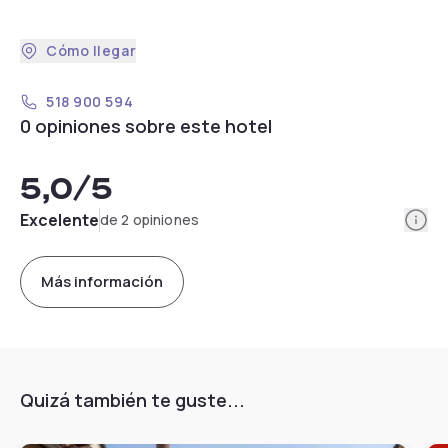
Cómo llegar
518 900 594
0 opiniones sobre este hotel
5,0
/5
Info
Excelente
de 2 opiniones
Más información
Quizá también te guste...