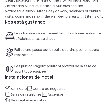
ideally located in the heart of the city, 1-minute walk from
Unterlinden Museum, Bartholdi Museum and the
picturesque alleys. After a day of work, seminars or cultural
visits, come and relax in the well-being area with 8 items of
Nos está gustando
Technogym fitness equipment and a sauna. During your
stay, we will share our tips for local and original places to
visit.
Les chambres vous permettent d’avoir une ambiance
rafraichissante, au chaud
Faites une pause sur la route des vins pour un sauna
réparateur
Les plus courageux pourront profiter de la salle de
sport tout-équipée
Instalaciones del hotel
Bar / Café
Centro de negocios
Salas de reuniones
Ascensor
Se aceptan mascotas