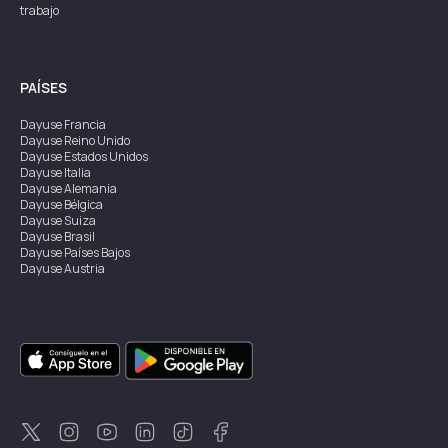
trabajo
PAÍSES
Dayuse
Francia
Dayuse
Reino Unido
Dayuse
Estados Unidos
Dayuse
Italia
Dayuse
Alemania
Dayuse
Bélgica
Dayuse
Suiza
Dayuse
Brasil
Dayuse
Países Bajos
Dayuse
Austria
Dayuse
Australia
Dayuse
Irlanda
Dayuse
Hong Kong
Dayuse
Canadá
Dayuse
Singapur
Dayuse
Suecia
Dayuse
Tailandia
Dayuse
Portugal
Dayuse
Corea
Dayuse
Nueva Zelanda
Dayuse
Turquía