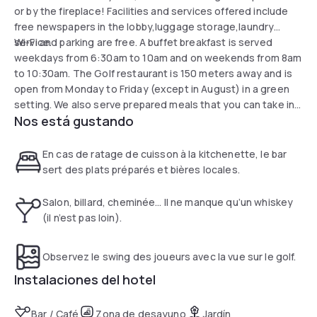
or by the fireplace! Facilities and services offered include
free newspapers in the lobby,luggage storage,laundry
service.
Wi-Fi and parking are free. A buffet breakfast is served
weekdays from 6:30am to 10am and on weekends from 8am
to 10:30am. The Golf restaurant is 150 meters away and is
open from Monday to Friday (except in August) in a green
setting. We also serve prepared meals that you can take in
Nos está gustando
your room, and various selected drinks. (local beers, wines,
champagne, ...)
En cas de ratage de cuisson à la kitchenette, le bar
sert des plats préparés et bières locales.
Salon, billard, cheminée… Il ne manque qu’un whiskey
(il n’est pas loin).
Observez le swing des joueurs avec la vue sur le golf.
Instalaciones del hotel
Bar / Café
Zona de desayuno
Jardín