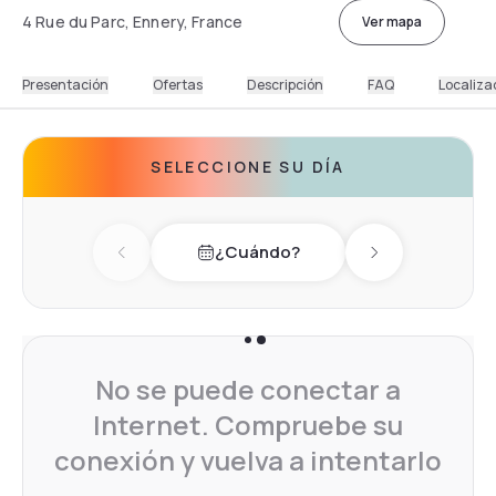
4 Rue du Parc, Ennery, France
Ver mapa
Presentación
Ofertas
Descripción
FAQ
Localiza
SELECCIONE SU DÍA
¿Cuándo?
Previous day
Next day
No se puede conectar a
Internet. Compruebe su
conexión y vuelva a intentarlo