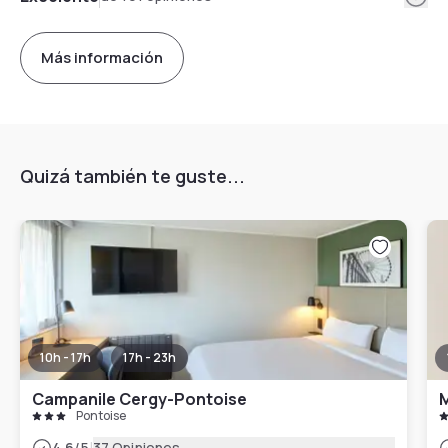
Más información
Quizá también te guste...
10h - 17h
17h - 23h
Campanile Cergy-Pontoise
M
Pontoise
|
4.6
/5
37 Opiniones