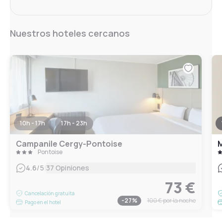
Nuestros hoteles cercanos
10h - 17h
17h - 23h
Campanile Cergy-Pontoise
M
Pontoise
|
4.6
/5
37 Opiniones
73 €
Cancelación gratuita
-
27
%
100 €
por la noche
Pago en el hotel