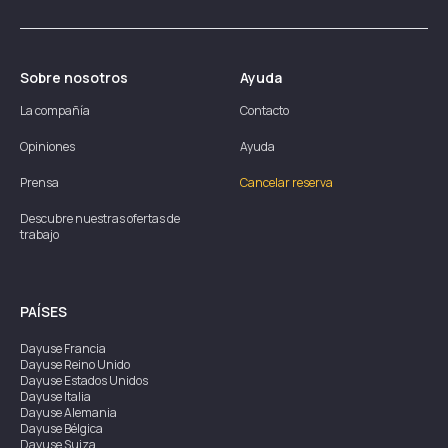
Sobre nosotros
Ayuda
La compañía
Contacto
Opiniones
Ayuda
Prensa
Cancelar reserva
Descubre nuestras ofertas de
trabajo
PAÍSES
Dayuse
Francia
Dayuse
Reino Unido
Dayuse
Estados Unidos
Dayuse
Italia
Dayuse
Alemania
Dayuse
Bélgica
Dayuse
Suiza