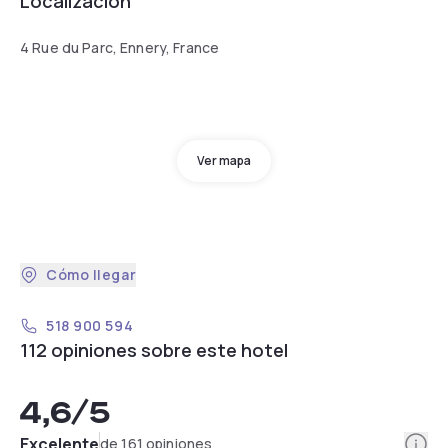
Localización
4 Rue du Parc, Ennery, France
Ver mapa
Cómo llegar
518 900 594
112 opiniones sobre este hotel
4,6
/5
Info
Excelente
de 161 opiniones