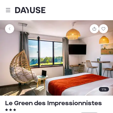
Dayuse
Comparti
Guar
1
/
14
Le Green des Impressionnistes