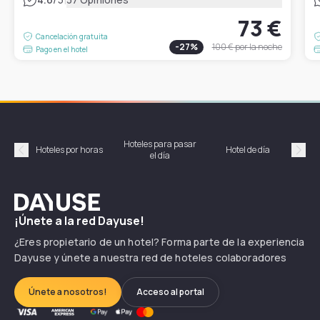
73 €
Cancelación gratuita
-
27
%
100 €
por la noche
Pago en el hotel
Hoteles para pasar
Habi
Hoteles por horas
Hotel de día
el día
hor
Précédent
Suiv
Dayuse
¡Únete a la red Dayuse!
¿Eres propietario de un hotel? Forma parte de la experiencia
Dayuse y únete a nuestra red de hoteles colaboradores
Únete a nosotros!
Acceso al portal