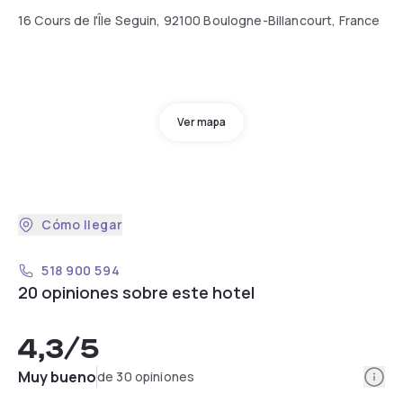
16 Cours de l'Île Seguin, 92100 Boulogne-Billancourt, France
Ver mapa
Cómo llegar
518 900 594
20 opiniones sobre este hotel
4,3
/5
Info
Muy bueno
de 30 opiniones