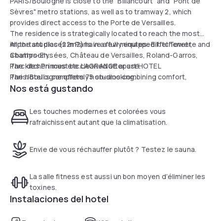
PARIS/Boulogne is close to the "Billancourt" and "Pont de
Sèvres" metro stations, as well as to tramway 2, which
provides direct access to the Porte de Versailles.
The residence is strategically located to reach the most
important places in Paris in a few minutes: Eiffel Tower,
All the studios (22m2) have a fully equipped kitchenette and
Champs-Elysées, Château de Versailles, Roland-Garros,
a bathroom.
Parc des Princes etc.LAGRANGE apart'HOTEL
The kitchen must be cleaned after use.
Paris/Boulogne offers 75 studios combining comfort,
The hotel is completely non-smoking.
Nos está gustando
design and refinement.
Les touches modernes et colorées vous
rafraichissent autant que la climatisation.
Envie de vous réchauffer plutôt ? Testez le sauna.
La salle fitness est aussi un bon moyen d’éliminer les
toxines.
Instalaciones del hotel