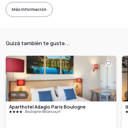
Más información
Quizá también te guste...
11h - 15h
Aparthotel Adagio Paris Boulogne
i
Boulogne-Billancourt