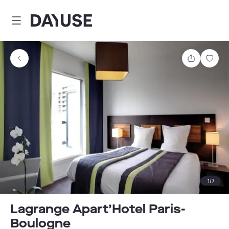
Dayuse
Comparti
Guar
1
/
7
Lagrange Apart’Hotel Paris-
Boulogne