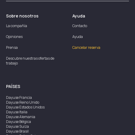
Sobre nosotros
Ayuda
La compañía
Contacto
Opiniones
Ayuda
Prensa
Cancelar reserva
Descubre nuestras ofertas de
trabajo
PAÍSES
Dayuse
Francia
Dayuse
Reino Unido
Dayuse
Estados Unidos
Dayuse
Italia
Dayuse
Alemania
Dayuse
Bélgica
Dayuse
Suiza
Dayuse
Brasil