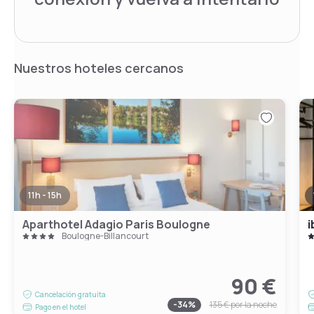
Nuestros hoteles cercanos
11h - 15h
Aparthotel Adagio Paris Boulogne
i
Boulogne-Billancourt
90 €
Cancelación gratuita
-
34
%
135 €
por la noche
Pago en el hotel