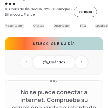
16 Cours de l'Île Seguin, 92100 Boulogne-
Ver mapa
Billancourt, France
Presentación
Ofertas
Descripción
FAQ
Localiza
SELECCIONE SU DÍA
¿Cuándo?
Previous day
Next day
No se puede conectar a
Internet. Compruebe su
conexión y vuelva a intentarlo