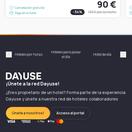
90 €
Cancelación gratuita
-
34
%
135 €
por la noche
Pago en el hotel
Hoteles para pasar
Habi
Hoteles por horas
Hotel de día
el día
hor
Précédent
Suiv
Dayuse
¡Únete a la red Dayuse!
¿Eres propietario de un hotel? Forma parte de la experiencia
Dayuse y únete a nuestra red de hoteles colaboradores
Únete a nosotros!
Acceso al portal