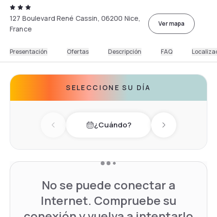
127 Boulevard René Cassin, 06200 Nice,
Ver mapa
France
Presentación
Ofertas
Descripción
FAQ
Localiza
SELECCIONE SU DÍA
¿Cuándo?
Previous day
Next day
No se puede conectar a
Internet. Compruebe su
conexión y vuelva a intentarlo