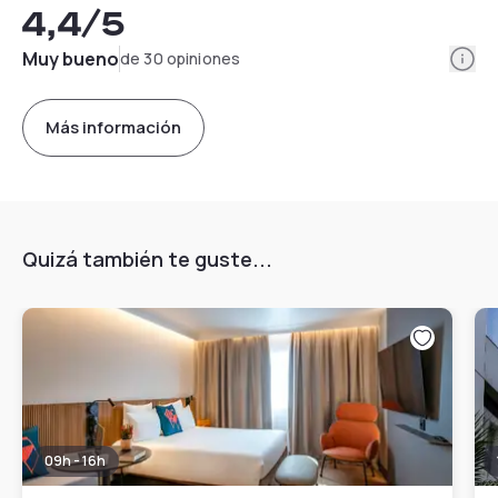
4,4
/5
Info
Muy bueno
de 30 opiniones
Más información
Quizá también te guste...
09h - 16h