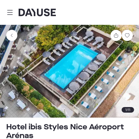
Dayuse
Comparti
Guar
1
/
11
Hotel ibis Styles Nice Aéroport
Arénas