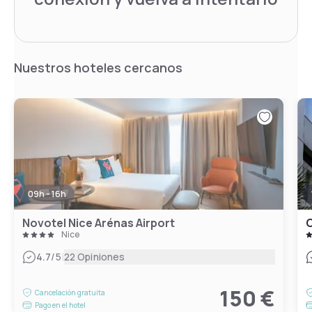
Nuestros hoteles cercanos
09h - 16h
Novotel Nice Arénas Airport
O
Nice
|
4.7
/5
22 Opiniones
150 €
Cancelación gratuita
Pago en el hotel