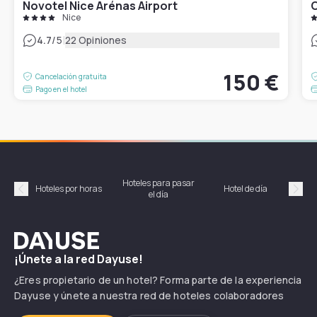
Novotel Nice Arénas Airport
O
Nice
|
4.7
/5
22 Opiniones
150 €
Cancelación gratuita
Pago en el hotel
Hoteles para pasar
Habi
Hoteles por horas
Hotel de día
el día
hor
Précédent
Suiv
Dayuse
¡Únete a la red Dayuse!
¿Eres propietario de un hotel? Forma parte de la experiencia
Dayuse y únete a nuestra red de hoteles colaboradores