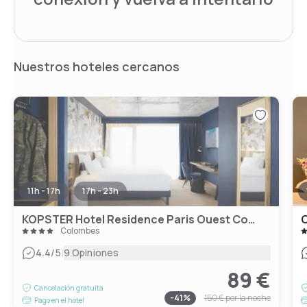
Nuestros hoteles cercanos
11h - 17h
17h - 23h
KOPSTER Hotel Residence Paris Ouest Colombes
C
Colombes
|
4.4
/5
9 Opiniones
89 €
Cancelación gratuita
-
41
%
150 €
por la noche
Pago en el hotel