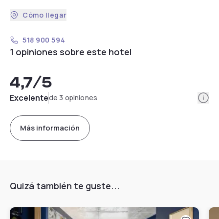
Cómo llegar
518 900 594
1 opiniones sobre este hotel
4,7
/5
Info
Excelente
de 3 opiniones
Más información
Quizá también te guste...