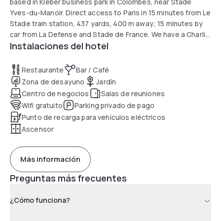
based in Kleber business park in Colombes, near Stade
Yves-du-Manoir. Direct access to Paris in 15 minutes from Le
Stade train station, 437 yards, 400 m away; 15 minutes by
car from La Defense and Stade de France. We have a Charlie
Instalaciones del hotel
Corner restaurant, conference rooms and a private car park
with 2 charging stations for electric vehicles.
Restaurante
Bar / Café
Zona de desayuno
Jardín
Centro de negocios
Salas de reuniones
Wifi gratuito
Parking privado de pago
Punto de recarga para vehículos eléctricos
Ascensor
Más información
Preguntas más frecuentes
¿Cómo funciona?