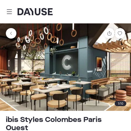
Dayuse
Comparti
Guar
1
/
10
ibis Styles Colombes Paris
Ouest