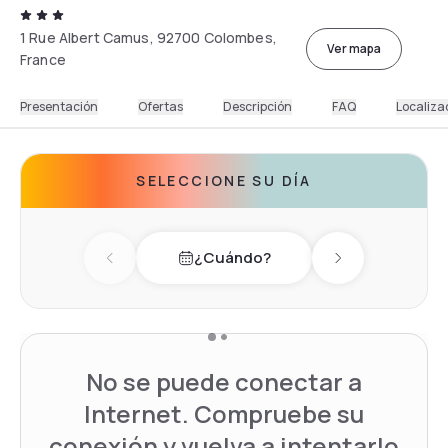
1 Rue Albert Camus, 92700 Colombes,
Ver mapa
France
Presentación
Ofertas
Descripción
FAQ
Localiza
SELECCIONE SU DÍA
¿Cuándo?
Previous day
Next day
No se puede conectar a
Internet. Compruebe su
conexión y vuelva a intentarlo