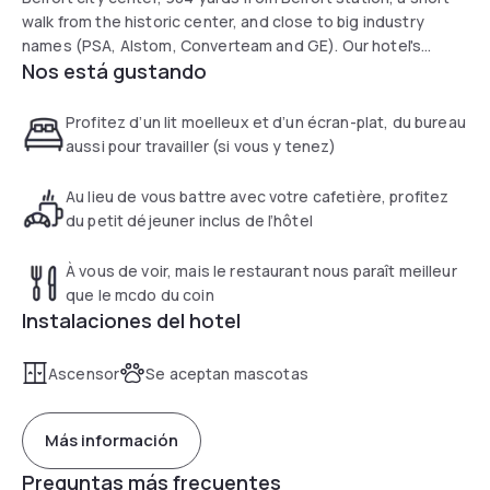
walk from the historic center, and close to big industry
names (PSA, Alstom, Converteam and GE). Our hotel's
Nos está gustando
accessibility and private car park allow our guests to enjoy
being in the heart of the city of Belfort.
Profitez d’un lit moelleux et d’un écran-plat, du bureau
aussi pour travailler (si vous y tenez)
Au lieu de vous battre avec votre cafetière, profitez
du petit déjeuner inclus de l’hôtel
À vous de voir, mais le restaurant nous paraît meilleur
que le mcdo du coin
Instalaciones del hotel
Ascensor
Se aceptan mascotas
Más información
Preguntas más frecuentes