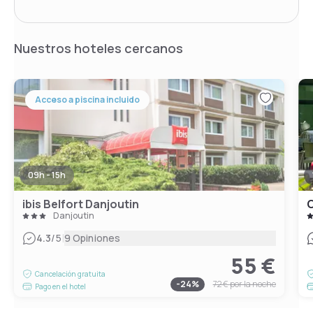
Nuestros hoteles cercanos
Acceso a piscina incluido
09h - 15h
ibis Belfort Danjoutin
Danjoutin
|
4.3
/5
9 Opiniones
55 €
Cancelación gratuita
-
24
%
72 €
por la noche
Pago en el hotel