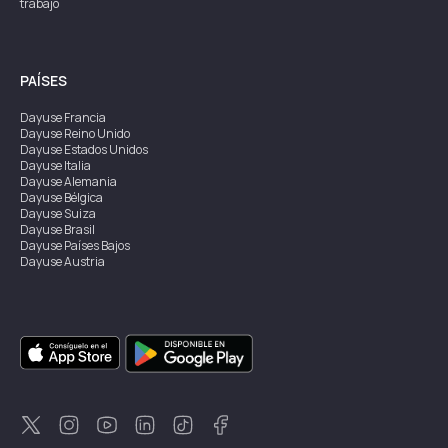
trabajo
PAÍSES
Dayuse
Francia
Dayuse
Reino Unido
Dayuse
Estados Unidos
Dayuse
Italia
Dayuse
Alemania
Dayuse
Bélgica
Dayuse
Suiza
Dayuse
Brasil
Dayuse
Países Bajos
Dayuse
Austria
Dayuse
Australia
Dayuse
Irlanda
Dayuse
Hong Kong
Dayuse
Canadá
Dayuse
Singapur
Dayuse
Suecia
Dayuse
Tailandia
Dayuse
Portugal
Dayuse
Corea
Dayuse
Nueva Zelanda
Dayuse
Turquía