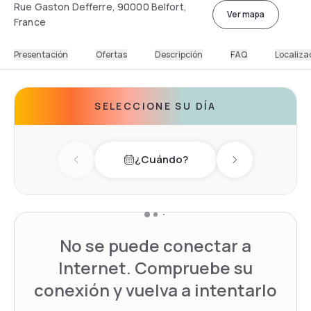
Rue Gaston Defferre, 90000 Belfort,
Ver mapa
France
Presentación
Ofertas
Descripción
FAQ
Localiza
SELECCIONE SU DÍA
¿Cuándo?
Previous day
Next day
No se puede conectar a
Internet. Compruebe su
conexión y vuelva a intentarlo