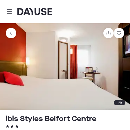
Dayuse
Comparti
Guar
1
/
9
ibis Styles Belfort Centre