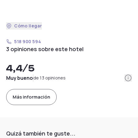
Cómo llegar
518 900 594
3 opiniones sobre este hotel
4,4
/5
Info
Muy bueno
de 13 opiniones
Más información
Quizá también te guste...