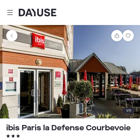
Dayuse
Comparti
Guar
1
/
11
ibis Paris la Defense Courbevoie