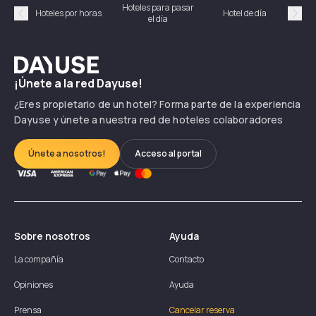
Hoteles para pasar
Habi
Hoteles por horas
Hotel de día
el día
hor
Précédent
Suiv
Dayuse
¡Únete a la red Dayuse!
¿Eres propietario de un hotel? Forma parte de la experiencia
Dayuse y únete a nuestra red de hoteles colaboradores
Únete a nosotros!
Acceso al portal
Sobre nosotros
Ayuda
La compañía
Contacto
Opiniones
Ayuda
Prensa
Cancelar reserva