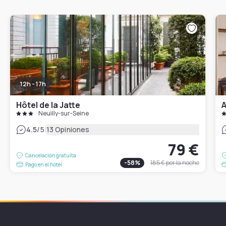
12h - 17h
Hôtel de la Jatte
A
Neuilly-sur-Seine
|
4.5
/5
13 Opiniones
79 €
Cancelación gratuita
-
58
%
185 €
por la noche
Pago en el hotel