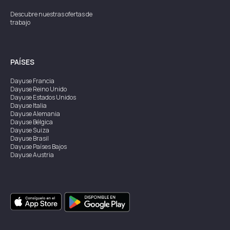
Descubre nuestras ofertas de
trabajo
PAÍSES
Dayuse
Francia
Dayuse
Reino Unido
Dayuse
Estados Unidos
Dayuse
Italia
Dayuse
Alemania
Dayuse
Bélgica
Dayuse
Suiza
Dayuse
Brasil
Dayuse
Países Bajos
Dayuse
Austria
Dayuse
Australia
Dayuse
Irlanda
Dayuse
Hong Kong
Dayuse
Canadá
Dayuse
Singapur
Dayuse
Suecia
Dayuse
Tailandia
Dayuse
Portugal
Dayuse
Corea