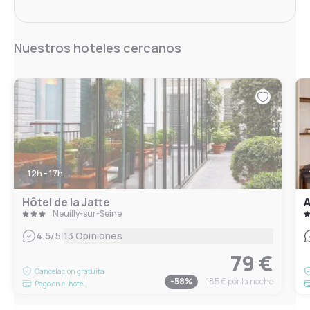
Nuestros hoteles cercanos
12h - 17h
Hôtel de la Jatte
A
Neuilly-sur-Seine
|
4.5
/5
13 Opiniones
79 €
Cancelación gratuita
-
58
%
185 €
por la noche
Pago en el hotel