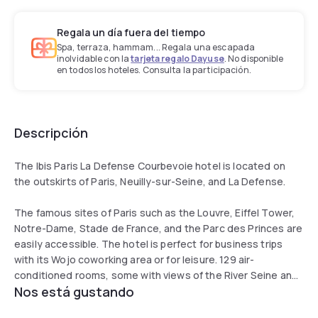
Regala un día fuera del tiempo
Spa, terraza, hammam... Regala una escapada
inolvidable con la
tarjeta regalo Dayuse
. No disponible
en todos los hoteles. Consulta la participación.
Descripción
The Ibis Paris La Defense Courbevoie hotel is located on
the outskirts of Paris, Neuilly-sur-Seine, and La Defense.
The famous sites of Paris such as the Louvre, Eiffel Tower,
Notre-Dame, Stade de France, and the Parc des Princes are
easily accessible. The hotel is perfect for business trips
with its Wojo coworking area or for leisure. 129 air-
conditioned rooms, some with views of the River Seine and
Nos está gustando
Eiffel Tower, bar open 24 hours and private parking.