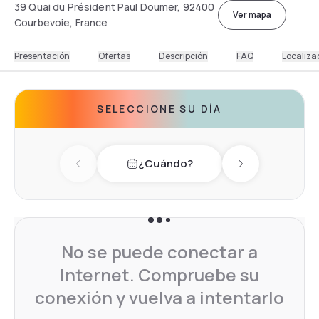
39 Quai du Président Paul Doumer, 92400
Ver mapa
Courbevoie, France
Presentación
Ofertas
Descripción
FAQ
Localiza
SELECCIONE SU DÍA
¿Cuándo?
Previous day
Next day
No se puede conectar a
Internet. Compruebe su
conexión y vuelva a intentarlo