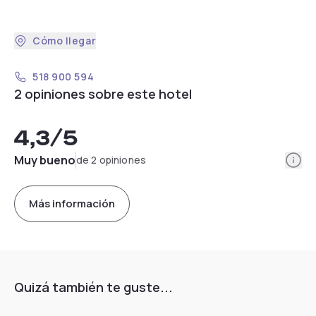
Cómo llegar
518 900 594
2 opiniones sobre este hotel
4,3
/5
Info
Muy bueno
de 2 opiniones
Más información
Quizá también te guste...