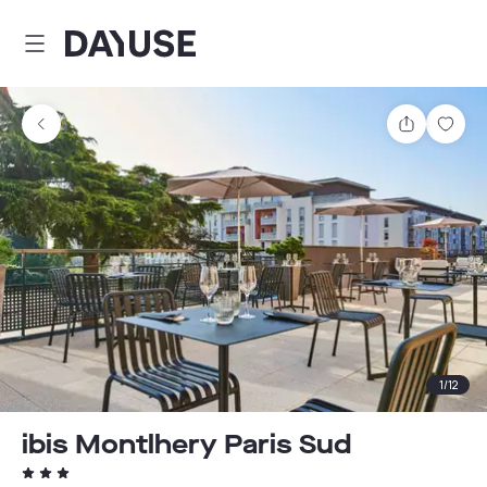
Dayuse
Comparti
Guar
1
/
12
ibis Montlhery Paris Sud