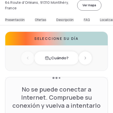
64 Route d'Orléans, 91310 Montlhéry,
Ver mapa
France
Presentación
Ofertas
Descripción
FAQ
Localiza
SELECCIONE SU DÍA
¿Cuándo?
Previous day
Next day
No se puede conectar a
Internet. Compruebe su
conexión y vuelva a intentarlo