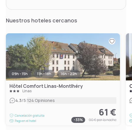
Nuestros hoteles cercanos
09h - 15h
11h - 18h
16h - 22h
Hôtel Comfort Linas-Montlhéry
C
Linas
|
4.3
/5
124 Opiniones
61 €
Cancelación gratuita
-
33
%
90 €
por la noche
Pago en el hotel