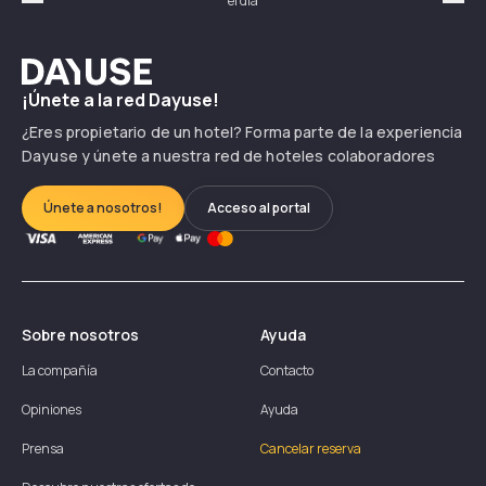
el día
hor
Précédent
Suiv
Dayuse
¡Únete a la red Dayuse!
¿Eres propietario de un hotel? Forma parte de la experiencia
Dayuse y únete a nuestra red de hoteles colaboradores
Únete a nosotros!
Acceso al portal
Sobre nosotros
Ayuda
La compañía
Contacto
Opiniones
Ayuda
Prensa
Cancelar reserva