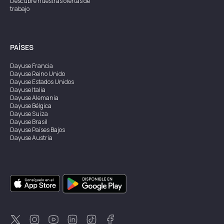
Descubre nuestras ofertas de
trabajo
PAÍSES
Dayuse
Francia
Dayuse
Reino Unido
Dayuse
Estados Unidos
Dayuse
Italia
Dayuse
Alemania
Dayuse
Bélgica
Dayuse
Suiza
Dayuse
Brasil
Dayuse
Países Bajos
Dayuse
Austria
Dayuse
Australia
Dayuse
Irlanda
Dayuse
Hong Kong
Dayuse
Canadá
Dayuse
Singapur
Dayuse
Suecia
Dayuse
Tailandia
Dayuse
Portugal
Dayuse
Corea
Dayuse
Nueva Zelanda