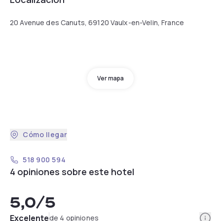
20 Avenue des Canuts, 69120 Vaulx-en-Velin, France
Ver mapa
Cómo llegar
518 900 594
4 opiniones sobre este hotel
5,0
/5
Info
Excelente
de 4 opiniones