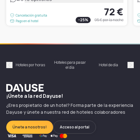
72 €
Cancelación gratuita
-
25
%
95 €
por la noche
Pago en el hotel
Hoteles para pasar
Habi
Hoteles por horas
Hotel de día
el día
hor
Précédent
Suiv
Dayuse
¡Únete a la red Dayuse!
¿Eres propietario de un hotel? Forma parte de la experiencia
Dayuse y únete a nuestra red de hoteles colaboradores
Únete a nosotros!
Acceso al portal