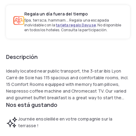
Regala un día fuera del tiempo
Spa, terraza, hammam... Regala una escapada
inolvidable con la
tarjeta regalo Dayuse
. No disponible
en todos los hoteles. Consulta la participación.
Descripción
Ideally located near public transport, the 3-star ibis Lyon
Carré de Soie has 115 spacious and comfortable rooms, incl.
15 Comfort Rooms equipped with memory foam pillows,
Nespresso coffee machine and Chromecast TV. Our varied
and gourmet buffet breakfast is a great way to start the
Nos está gustando
day. Our bar offers drinks and snacks to enjoy in the warm
ambiance of the lounge. We have 2 meeting rooms at your
disposal.
Journée ensoleillée en votre compagnie sur la
terrasse !