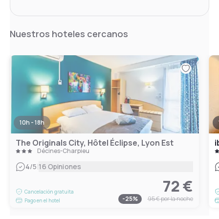
Nuestros hoteles cercanos
10h - 18h
The Originals City, Hôtel Éclipse, Lyon Est
i
Décines-Charpieu
|
4
/5
16 Opiniones
72 €
Cancelación gratuita
-
25
%
95 €
por la noche
Pago en el hotel