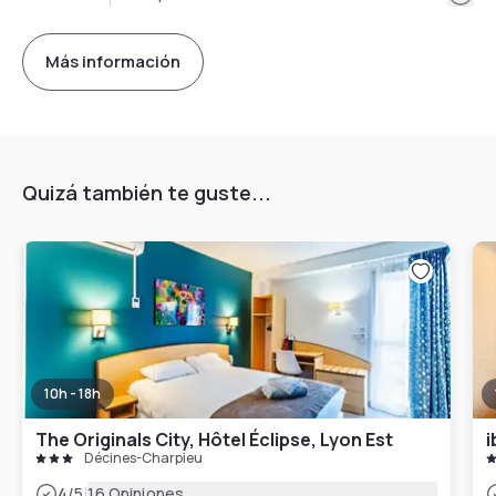
Más información
Quizá también te guste...
10h - 18h
The Originals City, Hôtel Éclipse, Lyon Est
i
Décines-Charpieu
|
4
/5
16 Opiniones