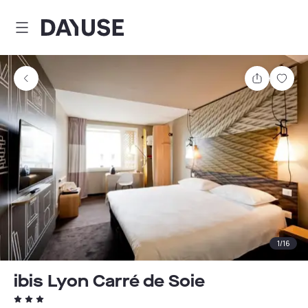
Dayuse
Comparti
Guar
1
/
16
ibis Lyon Carré de Soie