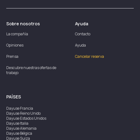
Sobre nosotros
Ayuda
La compañía
Contacto
Opiniones
Ayuda
Prensa
Cancelar reserva
Descubre nuestras ofertas de
trabajo
PAÍSES
Dayuse
Francia
Dayuse
Reino Unido
Dayuse
Estados Unidos
Dayuse
Italia
Dayuse
Alemania
Dayuse
Bélgica
Dayuse
Suiza