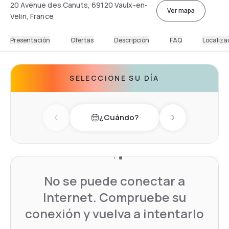
20 Avenue des Canuts, 69120 Vaulx-en-
Ver mapa
Velin, France
Presentación
Ofertas
Descripción
FAQ
Localiza
SELECCIONE SU DÍA
¿Cuándo?
Previous day
Next day
No se puede conectar a
Internet. Compruebe su
conexión y vuelva a intentarlo