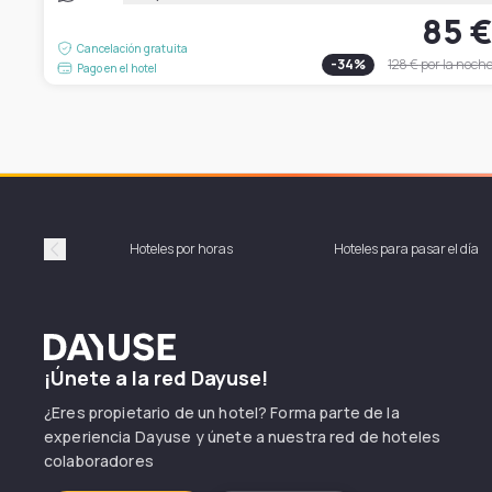
85 
Cancelación gratuita
-
34
%
128 €
por la noch
Pago en el hotel
Hoteles por horas
Hoteles para pasar el día
Précédent
Dayuse
¡Únete a la red Dayuse!
¿Eres propietario de un hotel? Forma parte de la
experiencia Dayuse y únete a nuestra red de hoteles
colaboradores