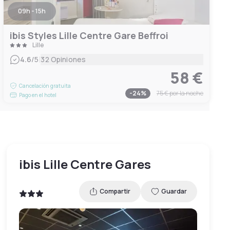
09h - 15h
ibis Styles Lille Centre Gare Beffroi
Lille
|
4.6
/5
32 Opiniones
58 €
Cancelación gratuita
-
24
%
75 €
por la noche
Pago en el hotel
ibis Lille Centre Gares
Compartir
Guardar