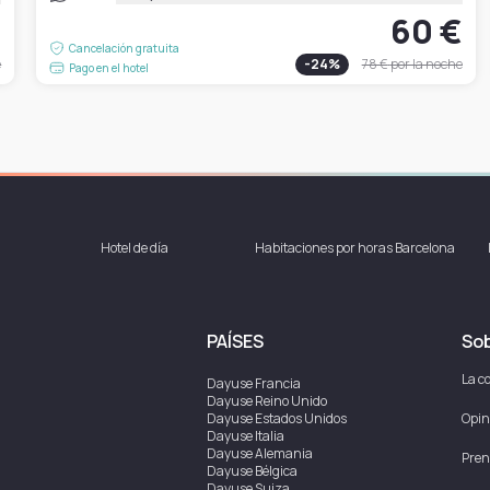
€
60 €
Cancelación gratuita
e
-
24
%
78 €
por la noche
Pago en el hotel
Hotel de día
Habitaciones por horas Barcelona
PAÍSES
Sob
La c
Dayuse
Francia
Dayuse
Reino Unido
Dayuse
Estados Unidos
Opin
Dayuse
Italia
Dayuse
Alemania
Pren
Dayuse
Bélgica
Dayuse
Suiza