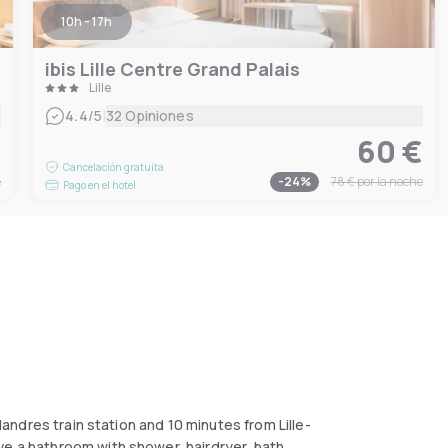
10h - 17h
ibis Lille Centre Grand Palais
Lille
|
4.4
/5
32 Opiniones
€
60 €
Cancelación gratuita
e
-
24
%
78 €
por la noche
Pago en el hotel
Flandres train station and 10 minutes from Lille-
ve a bathroom with shower, hairdryer, bath