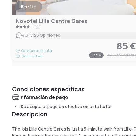
10h - 17h
Novotel Lille Centre Gares
Lille
|
4.3
/5
25 Opiniones
85 
Cancelación gratuita
-
34
%
128 €
por la noch
Pago en el hotel
Condiciones específicas
Información de pago
Se acepta el pago en efectivo en este hotel
Descripción
The ibis Lille Centre Gares is just a 5-minute walk from Lille-
Europe train station, and has a 24-hour reception. Rooms ha