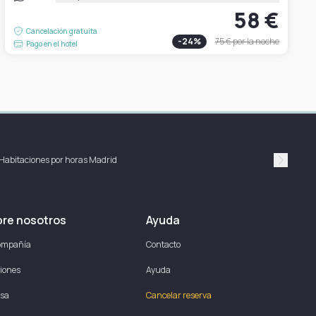
58 €
Cancelación gratuita
-
24
%
75 €
por la noche
Pago en el hotel
Habitaciones por horas Madrid
Suivan
re nosotros
Ayuda
ompañía
Contacto
iones
Ayuda
sa
Cancelar reserva