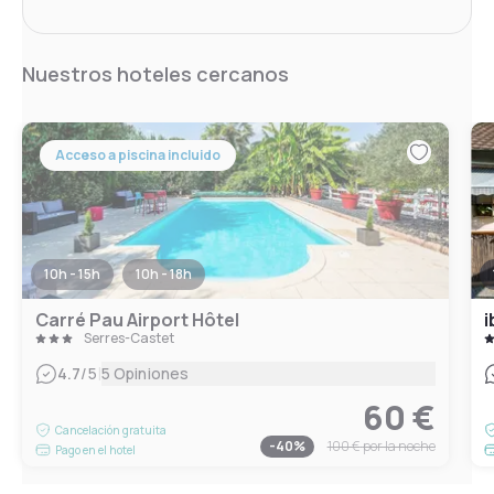
Nuestros hoteles cercanos
Acceso a piscina incluido
10h - 15h
10h - 18h
Carré Pau Airport Hôtel
i
Serres-Castet
|
4.7
/5
5 Opiniones
60 €
Cancelación gratuita
-
40
%
100 €
por la noche
Pago en el hotel