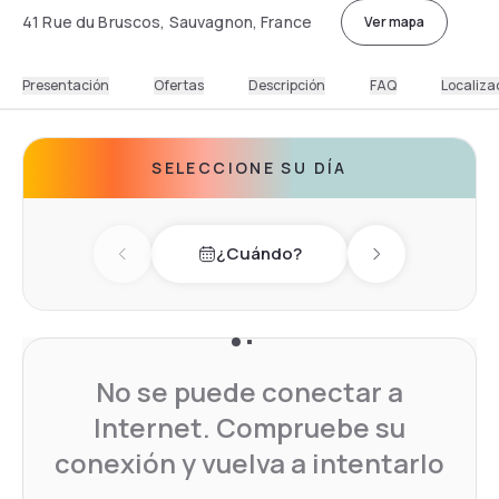
41 Rue du Bruscos, Sauvagnon, France
Ver mapa
Presentación
Ofertas
Descripción
FAQ
Localiza
SELECCIONE SU DÍA
¿Cuándo?
Previous day
Next day
No se puede conectar a
Internet. Compruebe su
conexión y vuelva a intentarlo