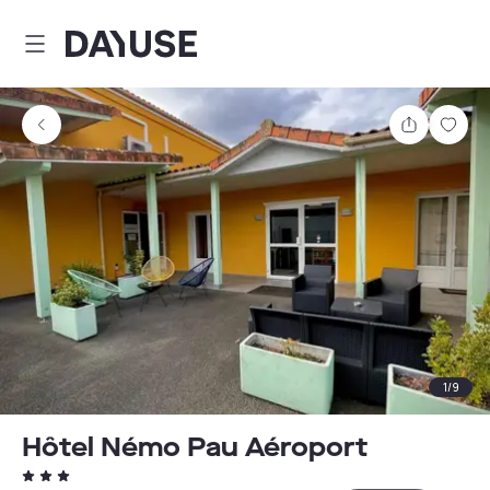
Dayuse
Comparti
Guar
1
/
9
Hôtel Némo Pau Aéroport