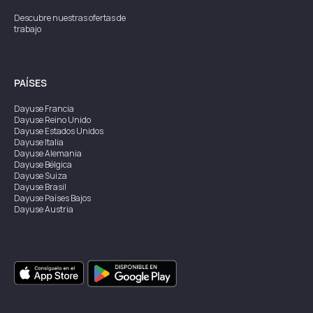
Descubre nuestras ofertas de
trabajo
PAÍSES
Dayuse
Francia
Dayuse
Reino Unido
Dayuse
Estados Unidos
Dayuse
Italia
Dayuse
Alemania
Dayuse
Bélgica
Dayuse
Suiza
Dayuse
Brasil
Dayuse
Países Bajos
Dayuse
Austria
Dayuse
Australia
Dayuse
Irlanda
Dayuse
Hong Kong
Dayuse
Canadá
Dayuse
Singapur
Dayuse
Suecia
Dayuse
Tailandia
Dayuse
Portugal
Dayuse
Corea