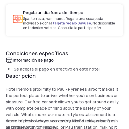
Regala un día fuera del tiempo
Spa, terraza, hammam... Regala una escapada
inolvidable con la
tarjeta regalo Dayuse
. No disponible
en todos los hoteles. Consulta la participación.
Condiciones específicas
Información de pago
Se acepta el pago en efectivo en este hotel
Descripción
Hotel Nemo's proximity to Pau - Pyrenées airport makes it
the perfect place to arrive, whether you're on business or
pleasure. Our free car park allows you to get around easily,
with complete peace of mind about the safety of your
vehicle. What's more, our motel-style establishment is a
haven of peace where you can stroll and relax in the fresh
Close to the hotel, you can enjoy the Bellehigue park, a
air of the South of France.
petanque pitch for relaxing, or Pau train station, making it