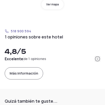
Ver mapa
518 900 594
1 opiniones sobre este hotel
4,8
/5
Info
Excelente
de 1 opiniones
Más información
Quizá también te guste...