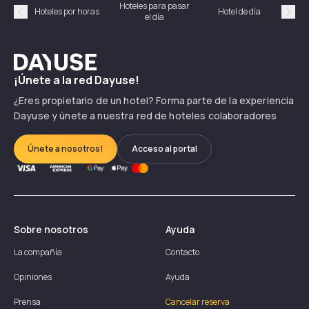
Hoteles para pasar
Habi
Hoteles por horas
Hotel de día
el día
hor
Précédent
Suiv
Dayuse
¡Únete a la red Dayuse!
¿Eres propietario de un hotel? Forma parte de la experiencia
Dayuse y únete a nuestra red de hoteles colaboradores
Únete a nosotros!
Acceso al portal
Sobre nosotros
Ayuda
La compañía
Contacto
Opiniones
Ayuda
Prensa
Cancelar reserva