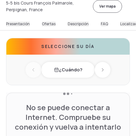
5-5 bis Cours François Palmarole,
Ver mapa
Perpignan, France
Presentación
Ofertas
Descripción
FAQ
Localiza
SELECCIONE SU DÍA
¿Cuándo?
Previous day
Next day
No se puede conectar a
Internet. Compruebe su
conexión y vuelva a intentarlo