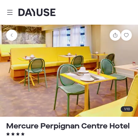
Dayuse
Comparti
Guar
1
/
10
Mercure Perpignan Centre Hotel