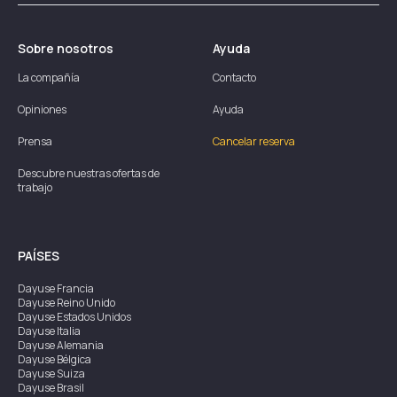
Sobre nosotros
Ayuda
La compañía
Contacto
Opiniones
Ayuda
Prensa
Cancelar reserva
Descubre nuestras ofertas de
trabajo
PAÍSES
Dayuse
Francia
Dayuse
Reino Unido
Dayuse
Estados Unidos
Dayuse
Italia
Dayuse
Alemania
Dayuse
Bélgica
Dayuse
Suiza
Dayuse
Brasil