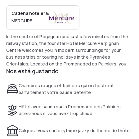
Cadena hotelera:
MERCURE
In the centre of Perpignan and just a few minutes from the
railway station, the four star Hotel Mercure Perpignan
Centre welcomes you in modern surroundings for your
business trips or touring holidays in the Pyrénées
Orientales. Located on the Promenaded es Palmiers, you
Nos está gustando
will appreciate our hotel's nearness to the Conference
Centre, making it easier for your business meetings and
with simple and rapid access to all the highlights of Catalan
Chambres rouges et boisées qui orchestrent
culture.
parfaitement votre pause détente
Hôtel avec sauna sur la Promenade des Palmiers,
dites-nous si vous avez trop chaud
Calquez-vous sur le rythme jazzy du thème de l’hôtel