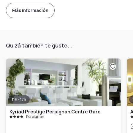
Más información
Quizá también te guste...
11h - 17h
Kyriad Prestige Perpignan Centre Gare
A
Perpignan