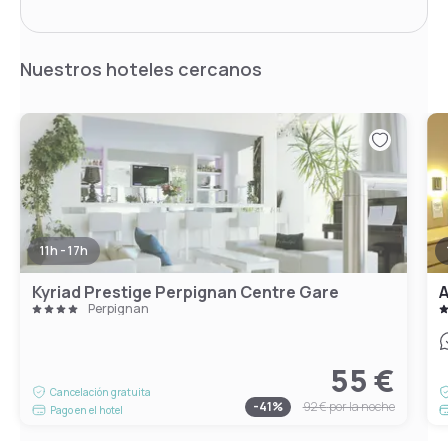
Nuestros hoteles cercanos
11h - 17h
Kyriad Prestige Perpignan Centre Gare
A
Perpignan
55 €
Cancelación gratuita
-
41
%
92 €
por la noche
Pago en el hotel