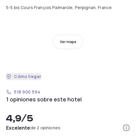
5-5 bis Cours François Palmarole, Perpignan, France
Ver mapa
Cómo llegar
518 900 594
1 opiniones sobre este hotel
4,9
/5
Info
Excelente
de 2 opiniones