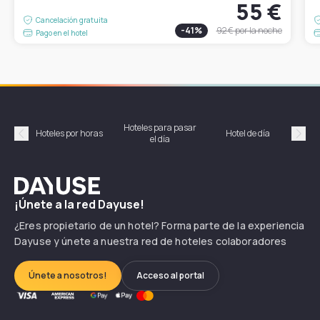
55 €
Cancelación gratuita
-
41
%
92 €
por la noche
Pago en el hotel
Hoteles para pasar
Habi
Hoteles por horas
Hotel de día
el día
hor
Précédent
Suiv
Dayuse
¡Únete a la red Dayuse!
¿Eres propietario de un hotel? Forma parte de la experiencia
Dayuse y únete a nuestra red de hoteles colaboradores
Únete a nosotros!
Acceso al portal