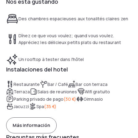
Nos está gustando
Des chambres espacieuses aux tonalités claires zen
Dînez ce que vous voulez; quand vous voulez.
Appréciez les délicieux petits plats du restaurant
Un rooftop à tester dans l'hôtel
Instalaciones del hotel
Restaurante
Bar / Café
Bar con terraza
Terraza
Salas de reuniones
Wifi gratuito
Parking privado de pago
(
30 €
)
Gimnasio
Jacuzzi
Spa
(
35 €
)
Más información
Preguntas más frecuentes