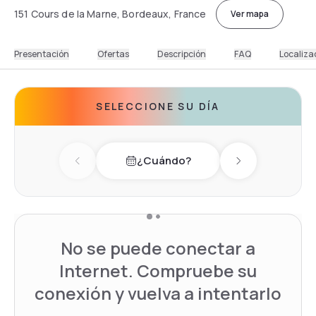
151 Cours de la Marne, Bordeaux, France
Ver mapa
Presentación
Ofertas
Descripción
FAQ
Localiza
SELECCIONE SU DÍA
¿Cuándo?
Previous day
Next day
No se puede conectar a
Internet. Compruebe su
conexión y vuelva a intentarlo