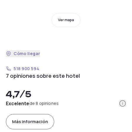
Ver mapa
Cómo llegar
518 900 594
7 opiniones sobre este hotel
4,7
/5
Info
Excelente
de 8 opiniones
Más información