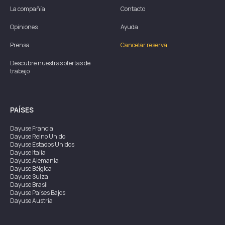
La compañía
Contacto
Opiniones
Ayuda
Prensa
Cancelar reserva
Descubre nuestras ofertas de
trabajo
PAÍSES
Dayuse
Francia
Dayuse
Reino Unido
Dayuse
Estados Unidos
Dayuse
Italia
Dayuse
Alemania
Dayuse
Bélgica
Dayuse
Suiza
Dayuse
Brasil
Dayuse
Países Bajos
Dayuse
Austria
Dayuse
Australia
Dayuse
Irlanda
Dayuse
Hong Kong