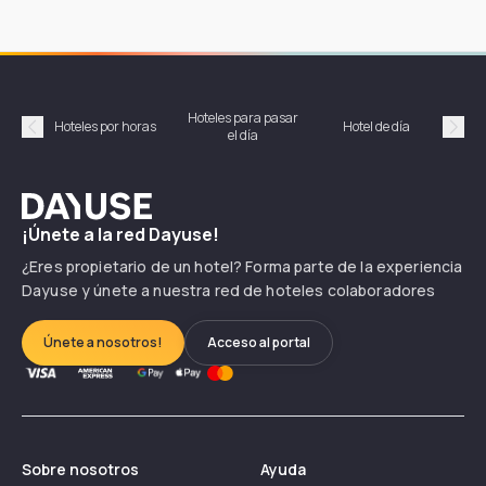
Hoteles para pasar
Habi
Hoteles por horas
Hotel de día
el día
hor
Précédent
Suiv
Dayuse
¡Únete a la red Dayuse!
¿Eres propietario de un hotel? Forma parte de la experiencia
Dayuse y únete a nuestra red de hoteles colaboradores
Únete a nosotros!
Acceso al portal
Sobre nosotros
Ayuda