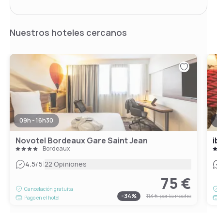
Nuestros hoteles cercanos
09h - 16h30
Novotel Bordeaux Gare Saint Jean
i
Bordeaux
|
4.5
/5
22 Opiniones
75 €
Cancelación gratuita
-
34
%
113 €
por la noche
Pago en el hotel