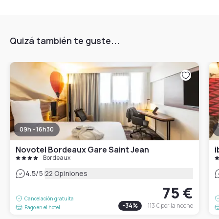
Quizá también te guste...
09h - 16h30
Novotel Bordeaux Gare Saint Jean
i
Bordeaux
|
4.5
/5
22 Opiniones
75 €
Cancelación gratuita
-
34
%
113 €
por la noche
Pago en el hotel