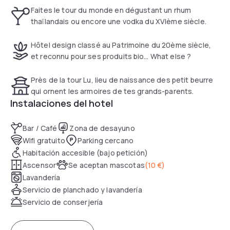
tribute to Nantes' heritage, and to its many slanted
Faites le tour du monde en dégustant un rhum
buildings.
thaïlandais ou encore une vodka du XVIème siècle.
Hôtel design classé au Patrimoine du 20ème siècle,
et reconnu pour ses produits bio… What else ?
Près de la tour Lu, lieu de naissance des petit beurre
qui ornent les armoires de tes grands-parents.
Instalaciones del hotel
Bar / Café
Zona de desayuno
Wifi gratuito
Parking cercano
Habitación accesible (bajo petición)
Ascensor
Se aceptan mascotas
(
10 €
)
Lavandería
Servicio de planchado y lavandería
Servicio de conserjería