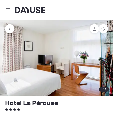
Dayuse
Comparti
Guar
1
/
13
Hôtel La Pérouse