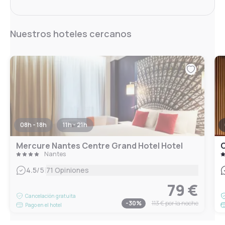
Nuestros hoteles cercanos
08h - 18h
11h - 21h
Mercure Nantes Centre Grand Hotel Hotel
O
Nantes
|
4.5
/5
71 Opiniones
79 €
Cancelación gratuita
-
30
%
113 €
por la noche
Pago en el hotel