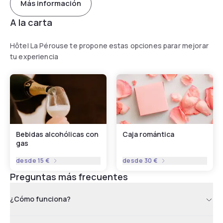
Más información
A la carta
Hôtel La Pérouse te propone estas opciones parar mejorar
tu experiencia
Bebidas alcohólicas con
Caja romántica
gas
desde
15 €
desde
30 €
Preguntas más frecuentes
¿Cómo funciona?