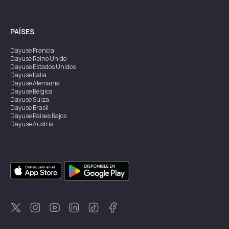
PAÍSES
Dayuse
Francia
Dayuse
Reino Unido
Dayuse
Estados Unidos
Dayuse
Italia
Dayuse
Alemania
Dayuse
Bélgica
Dayuse
Suiza
Dayuse
Brasil
Dayuse
Países Bajos
Dayuse
Austria
Dayuse
Australia
Dayuse
Irlanda
Dayuse
Hong Kong
Dayuse
Canadá
Dayuse
Singapur
Dayuse
Suecia
Dayuse
Tailandia
Dayuse
Portugal
Dayuse
Corea
Dayuse
Nueva Zelanda
Dayuse
Turquía