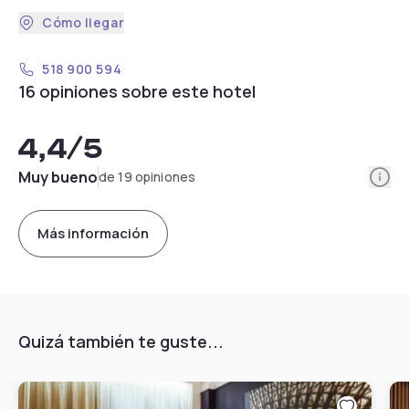
Cómo llegar
518 900 594
16 opiniones sobre este hotel
4,4
/5
Info
Muy bueno
de 19 opiniones
Más información
Quizá también te guste...