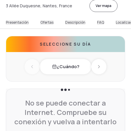
3 Allée Duquesne, Nantes, France
Ver mapa
Presentación
Ofertas
Descripción
FAQ
Localiza
SELECCIONE SU DÍA
¿Cuándo?
Previous day
Next day
No se puede conectar a
Internet. Compruebe su
conexión y vuelva a intentarlo