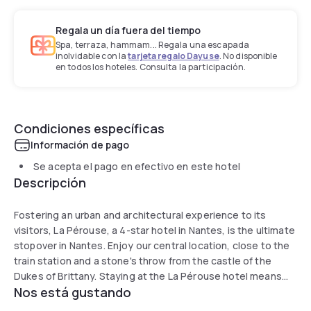
Regala un día fuera del tiempo
Spa, terraza, hammam... Regala una escapada
inolvidable con la
tarjeta regalo Dayuse
. No disponible
en todos los hoteles. Consulta la participación.
Condiciones específicas
Información de pago
Se acepta el pago en efectivo en este hotel
Descripción
Fostering an urban and architectural experience to its
visitors, La Pérouse, a 4-star hotel in Nantes, is the ultimate
stopover in Nantes. Enjoy our central location, close to the
train station and a stone's throw from the castle of the
Dukes of Brittany. Staying at the La Pérouse hotel means
Nos está gustando
moving into the realms of an architectural gem. Awarded the
“20th Century Heritage” label, the hotel's architecture pays