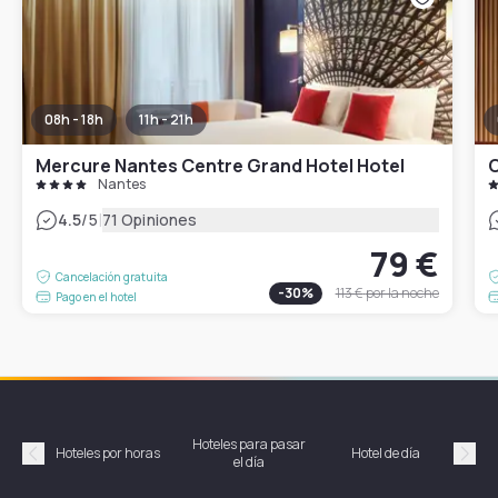
08h - 18h
11h - 21h
Mercure Nantes Centre Grand Hotel Hotel
O
Nantes
|
4.5
/5
71 Opiniones
79 €
Cancelación gratuita
-
30
%
113 €
por la noche
Pago en el hotel
Hoteles para pasar
Habi
Hoteles por horas
Hotel de día
el día
hor
Précédent
Suiv