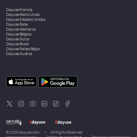
Dayuse
Francia
Dayuse
Reino Unido
Dayuse
Estados Unidos
Dayuse
Italia
Dayuse
Alemania
Dayuse
Bélgica
Dayuse
Suiza
Dayuse
Brasil
Dayuse
Países Bajos
Dayuse
Austria
Dayuse
Australia
Dayuse
Irlanda
Dayuse
Hong Kong
Dayuse
Canadá
Dayuse
Singapur
Dayuse
Suecia
Dayuse
Tailandia
Dayuse
Portugal
Dayuse
Corea
Dayuse
Nueva Zelanda
Dayuse
Turquía
©
2026
dayuse.com
•
All Rights Reserved