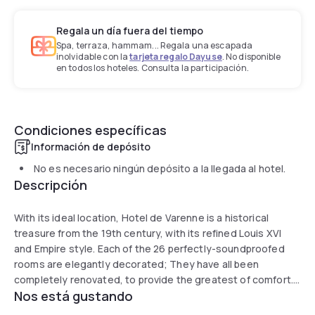
Regala un día fuera del tiempo
Spa, terraza, hammam... Regala una escapada
inolvidable con la
tarjeta regalo Dayuse
. No disponible
en todos los hoteles. Consulta la participación.
Condiciones específicas
Información de depósito
No es necesario ningún depósito a la llegada al hotel.
Descripción
With its ideal location, Hotel de Varenne is a historical
treasure from the 19th century, with its refined Louis XVI
and Empire style. Each of the 26 perfectly-soundproofed
rooms are elegantly decorated; They have all been
completely renovated, to provide the greatest of comfort.
Nos está gustando
Here, the magnificence of yesteryear mingles with the
most state-of-the-art technology. Almost all the rooms