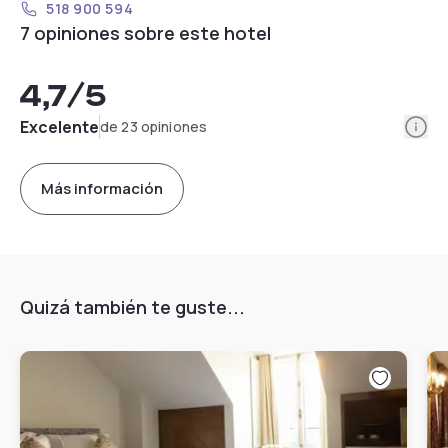
518 900 594
7 opiniones sobre este hotel
4,7
/5
Info
Excelente
de 23 opiniones
Más información
Quizá también te guste...