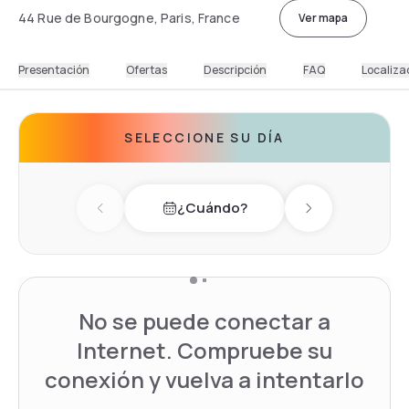
44 Rue de Bourgogne, Paris, France
Ver mapa
Presentación
Ofertas
Descripción
FAQ
Localiza
SELECCIONE SU DÍA
¿Cuándo?
Previous day
Next day
No se puede conectar a
Internet. Compruebe su
conexión y vuelva a intentarlo