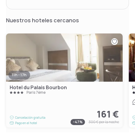
Nuestros hoteles cercanos
11h - 17h
Hotel du Palais Bourbon
H
Paris 7ème
161 €
Cancelación gratuita
-
47
%
300 €
por la noche
Pago en el hotel