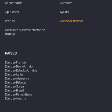
La compañía
Contacto
Opiniones
Ayuda
Prensa
Cancelar reserva
Descubre nuestras ofertas de
trabajo
PAÍSES
Dayuse
Francia
Dayuse
Reino Unido
Dayuse
Estados Unidos
Dayuse
Italia
Dayuse
Alemania
Dayuse
Bélgica
Dayuse
Suiza
Dayuse
Brasil
Dayuse
Países Bajos
Dayuse
Austria
Dayuse
Australia
Dayuse
Irlanda
Dayuse
Hong Kong