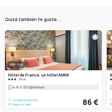
Quizá también te guste...
10h - 14h
Hôtel de France, un hôtel AMMI
i
Nice
|
4.6
/5
10 Opiniones
86 €
Cancelación gratuita
Pago en el hotel