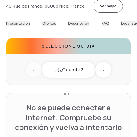
49 Rue de France, 06000 Nice, France
Ver mapa
Presentación
Ofertas
Descripción
FAQ
Localiza
SELECCIONE SU DÍA
¿Cuándo?
Previous day
Next day
No se puede conectar a
Internet. Compruebe su
conexión y vuelva a intentarlo