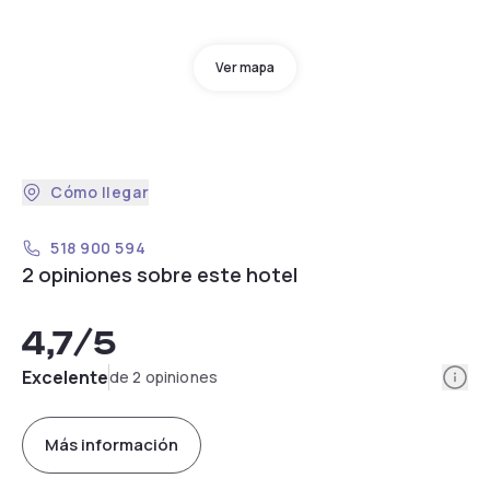
Ver mapa
Cómo llegar
518 900 594
2 opiniones sobre este hotel
4,7
/5
Info
Excelente
de 2 opiniones
Más información