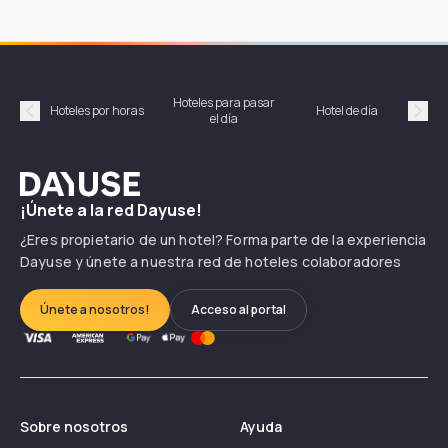
Hoteles para pasar
Habi
Hoteles por horas
Hotel de día
el día
hor
Précédent
Suiv
Dayuse
¡Únete a la red Dayuse!
¿Eres propietario de un hotel? Forma parte de la experiencia
Dayuse y únete a nuestra red de hoteles colaboradores
Únete a nosotros!
Acceso al portal
Sobre nosotros
Ayuda