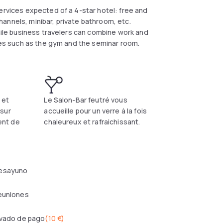
ervices expected of a 4-star hotel: free and
 channels, minibar, private bathroom, etc.
while business travelers can combine work and
ties such as the gym and the seminar room.
 et
Le Salon-Bar feutré vous
sur
accueille pour un verre à la fois
nt de
chaleureux et rafraichissant.
esayuno
reuniones
ivado de pago
(
10 €
)