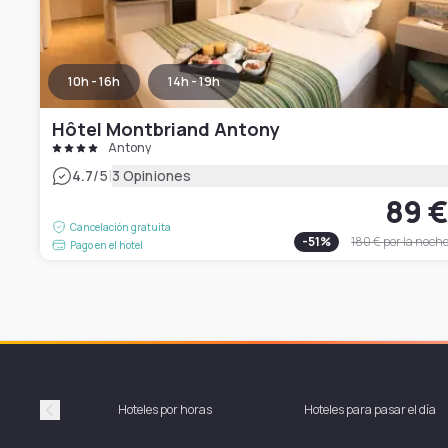
10h - 16h
14h - 19h
Hôtel Montbriand Antony
Antony
|
4.7
/5
3 Opiniones
89 
Cancelación gratuita
-
51
%
180 €
por la noch
Pago en el hotel
Hoteles por horas
Hoteles para pasar el día
Précédent