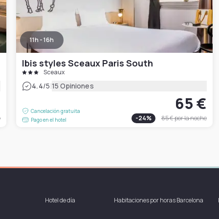
11h - 16h
Ibis styles Sceaux Paris South
Sceaux
|
4.4
/5
15 Opiniones
€
65 €
Cancelación gratuita
e
-
24
%
85 €
por la noche
Pago en el hotel
Hotel de día
Habitaciones por horas Barcelona