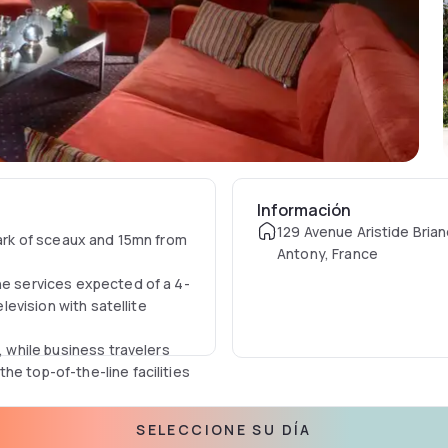
Información
129 Avenue Aristide Bria
park of sceaux and 15mn from
Antony, France
he services expected of a 4-
elevision with satellite
, while business travelers
he top-of-the-line facilities
SELECCIONE SU DÍA