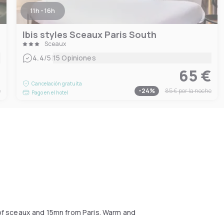
11h - 16h
Ibis styles Sceaux Paris South
Sceaux
|
4.4
/5
15 Opiniones
€
65 €
Cancelación gratuita
e
-
24
%
85 €
por la noche
Pago en el hotel
k of sceaux and 15mn from Paris. Warm and