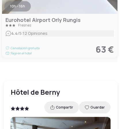
10h - 16h
Eurohotel Airport Orly Rungis
Fresnes
|
4.4
/5
12 Opiniones
63 €
Cancelación gratuita
Pago en el hotel
Hôtel de Berny
Compartir
Guardar