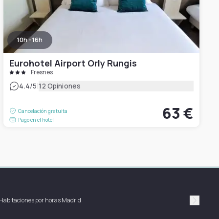
10h - 16h
Eurohotel Airport Orly Rungis
Fresnes
|
4.4
/5
12 Opiniones
63 €
Cancelación gratuita
Pago en el hotel
Habitaciones por horas Madrid
Suivan