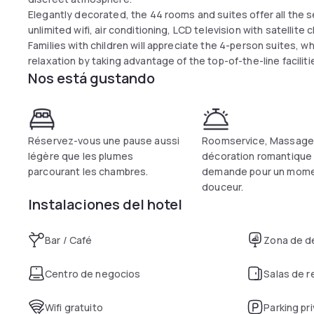
Elegantly decorated, the 44 rooms and suites offer all the s
unlimited wifi, air conditioning, LCD television with satellite
Families with children will appreciate the 4-person suites, 
relaxation by taking advantage of the top-of-the-line facili
Nos está gustando
Réservez-vous une pause aussi
Roomservice, Massage
légère que les plumes
décoration romantique 
parcourant les chambres.
demande pour un mome
douceur.
Instalaciones del hotel
Bar / Café
Zona de d
Centro de negocios
Salas de 
Wifi gratuito
Parking pr