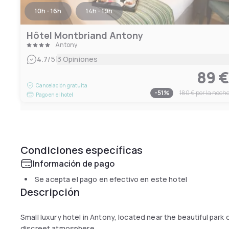
10h - 16h
14h - 19h
Hôtel Montbriand Antony
Antony
|
4.7
/5
3 Opiniones
89 
Cancelación gratuita
-
51
%
180 €
por la noch
Pago en el hotel
Condiciones específicas
Información de pago
Se acepta el pago en efectivo en este hotel
Descripción
Small luxury hotel in Antony, located near the beautiful par
discreet atmosphere.