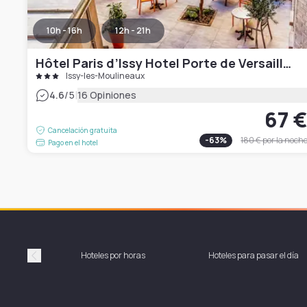
10h - 16h
12h - 21h
Hôtel Paris d’Issy Hotel Porte de Versailles
Issy-les-Moulineaux
|
4.6
/5
16 Opiniones
67 
Cancelación gratuita
-
63
%
180 €
por la noch
Pago en el hotel
Hoteles por horas
Hoteles para pasar el día
Précédent