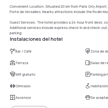
Convenient Location: Situated 20 km from Paris Orly Airport, 
Porte de Versailles. Nearby attractions include the Rodin M
Guest Services: The hotel provides a 24-hour front desk, con
Additional services include express check-in and check-out,
parking.
Instalaciones del hotel
Bar / Café
Zona de d
Terraza
Salas de 
Wifi gratuito
Parking pr
Gimnasio
Habitación
Ascensor
Se acepta