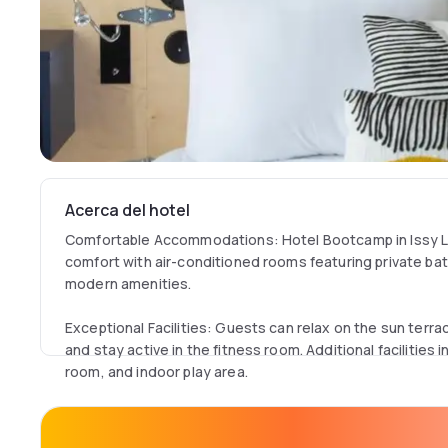
Acerca del hotel
Comfortable Accommodations: Hotel Bootcamp in Issy L
comfort with air-conditioned rooms featuring private bat
modern amenities.
Exceptional Facilities: Guests can relax on the sun terrac
and stay active in the fitness room. Additional facilities
room, and indoor play area.
Convenient Location: Situated 20 km from Paris Orly Airpo
walk from Paris Expo - Porte de Versailles. Nearby attrac