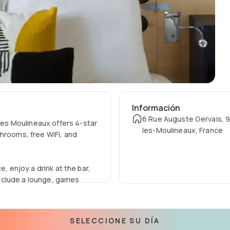
Información
6 Rue Auguste Gervais, 9
es Moulineaux offers 4-star
les-Moulineaux, France
hrooms, free WiFi, and
e, enjoy a drink at the bar,
 include a lounge, games
rt, the hotel is a 19-minute
SELECCIONE SU DÍA
tions include the Rodin