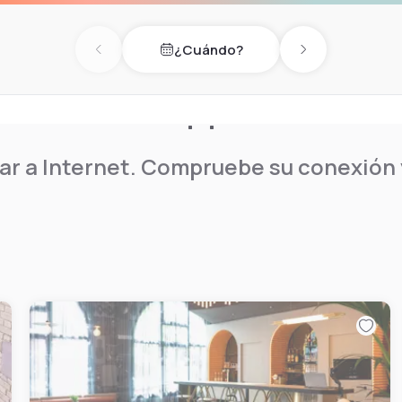
¿Cuándo?
, concierge service, and
Previous day
Next day
eck-in and check-out,
r a Internet. Compruebe su conexión y