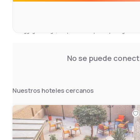
Museum and Eiffel Tower, each 6 km away.
Guest Services: The hotel provides a 24-hour front desk
full-day security. Additional services include express ch
luggage storage, and paid on-site private parking.
No se puede conecta
Nuestros hoteles cercanos