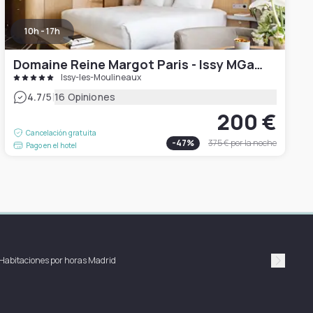
10h - 17h
Domaine Reine Margot Paris - Issy MGallery Collection
Issy-les-Moulineaux
|
4.7
/5
16 Opiniones
200 €
Cancelación gratuita
-
47
%
375 €
por la noche
Pago en el hotel
Habitaciones por horas Madrid
Suivan