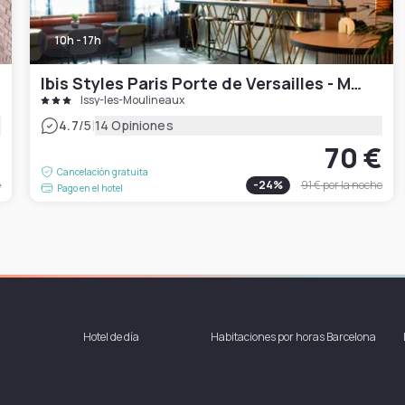
10h - 17h
Ibis Styles Paris Porte de Versailles - Mairie d'Issy
Issy-les-Moulineaux
|
4.7
/5
14 Opiniones
€
70 €
Cancelación gratuita
e
-
24
%
91 €
por la noche
Pago en el hotel
Hotel de día
Habitaciones por horas Barcelona