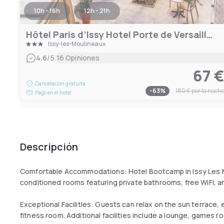
10h - 16h
12h - 21h
Hôtel Paris d’Issy Hotel Porte de Versailles
Issy-les-Moulineaux
|
4.6
/5
16 Opiniones
67 
Cancelación gratuita
-
63
%
180 €
por la noch
Pago en el hotel
Descripción
Comfortable Accommodations: Hotel Bootcamp in Issy Les Mo
conditioned rooms featuring private bathrooms, free WiFi, 
Exceptional Facilities: Guests can relax on the sun terrace, e
fitness room. Additional facilities include a lounge, games r