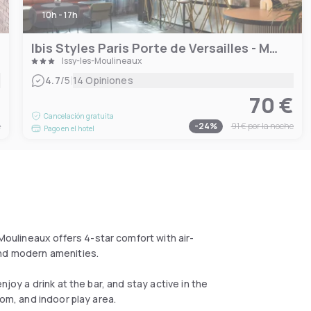
10h - 17h
Ibis Styles Paris Porte de Versailles - Mairie d'Issy
Issy-les-Moulineaux
|
4.7
/5
14 Opiniones
€
70 €
Cancelación gratuita
e
-
24
%
91 €
por la noche
Pago en el hotel
ulineaux offers 4-star comfort with air-
and modern amenities.
njoy a drink at the bar, and stay active in the
oom, and indoor play area.