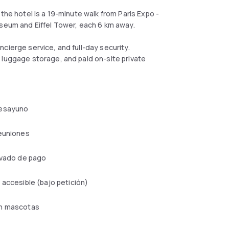
the hotel is a 19-minute walk from Paris Expo -
useum and Eiffel Tower, each 6 km away.
cierge service, and full-day security.
 luggage storage, and paid on-site private
esayuno
reuniones
ivado de pago
 accesible (bajo petición)
n mascotas