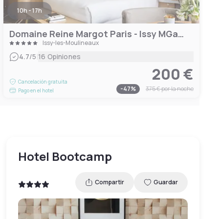
10h - 17h
Domaine Reine Margot Paris - Issy MGallery Collection
Issy-les-Moulineaux
|
4.7
/5
16 Opiniones
200 €
Cancelación gratuita
-
47
%
375 €
por la noche
Pago en el hotel
Hotel Bootcamp
Compartir
Guardar