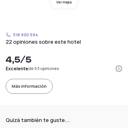
Ver mapa
518 900 594
22 opiniones sobre este hotel
4,5
/5
Info
Excelente
de 53 opiniones
Más información
Quizá también te guste...