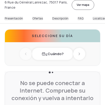
6 Rue du Général Lanrezac, 75017 Paris,
Ver mapa
France
Presentación
Ofertas
Descripción
FAQ
Localiza
SELECCIONE SU DÍA
¿Cuándo?
Previous day
Next day
No se puede conectar a
Internet. Compruebe su
conexión y vuelva a intentarlo