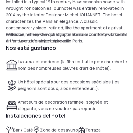
Installed in a typical 19th century Haussmannian house with
wrought iron balconies, our hotel was entirely renovated in
2014 by the Interior Designer Michel JOUANNET. The hotel
characterizes the Parisian elegance. A classic
contemporary place, refined, like the apartment of a private
individual, where the quality of materials, comfort, works of
Welcome home, we will be happy to make the Hotel Balmoral
art and mottled objects prevail.
4 **** your reference address in Paris.
Nos está gustando
Luxueux et moderne (la fibre est utile pour chercher le
nom des nombreuses œuvres d’art de l’hôtel).
Un hôtel spécial pour des occasions spéciales (les
peignoirs sont doux, à bon entendeur…).
Amateurs de décoration raffinée, soignée et
élégante, vous ne voudrez pas repartir.
Instalaciones del hotel
Bar / Café
Zona de desayuno
Terraza