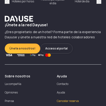
Hoteles por horas
Hotel de día
el día
hor
Précédent
Suiv
Dayuse
¡Únete a la red Dayuse!
¿Eres propietario de un hotel? Forma parte de la experiencia
Dayuse y únete a nuestra red de hoteles colaboradores
Únete a nosotros!
Acceso al portal
Sobre nosotros
Ayuda
La compañía
Contacto
Opiniones
Ayuda
Prensa
Cancelar reserva