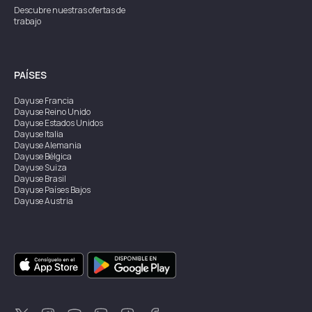
Descubre nuestras ofertas de
trabajo
PAÍSES
Dayuse
Francia
Dayuse
Reino Unido
Dayuse
Estados Unidos
Dayuse
Italia
Dayuse
Alemania
Dayuse
Bélgica
Dayuse
Suiza
Dayuse
Brasil
Dayuse
Países Bajos
Dayuse
Austria
Dayuse
Australia
Dayuse
Irlanda
Dayuse
Hong Kong
Dayuse
Canadá
Dayuse
Singapur
Dayuse
Suecia
Dayuse
Tailandia
Dayuse
Portugal
Dayuse
Corea