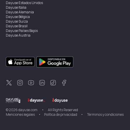
Dayuse
Estados Unidos
Dayuse
Italia
Dayuse
Alemania
Dayuse
Bélgica
Dayuse
Suiza
Dayuse
Brasil
Dayuse
Países Bajos
Dayuse
Austria
Dayuse
Australia
Dayuse
Irlanda
Dayuse
Hong Kong
Dayuse
Canadá
Dayuse
Singapur
Dayuse
Suecia
Dayuse
Tailandia
Dayuse
Portugal
Dayuse
Corea
Dayuse
Nueva Zelanda
Dayuse
Turquía
©
2026
dayuse.com
•
All Rights Reserved
Menciones legales
•
Política de privacidad
•
Términos y condiciones