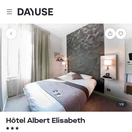
Dayuse
Comparti
Guar
1
/
8
Hôtel Albert Elisabeth