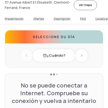
37 Avenue Albert Et Élisabeth, Clermont-
Ver mapa
Ferrand, France
Presentación
Ofertas
Descripción
FAQ
Localiza
SELECCIONE SU DÍA
¿Cuándo?
Previous day
Next day
No se puede conectar a
Internet. Compruebe su
conexión y vuelva a intentarlo