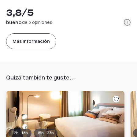
3,8
/5
Info
bueno
de 3 opiniones
Más información
Quizá también te guste...
12h - 18h
15h - 23h