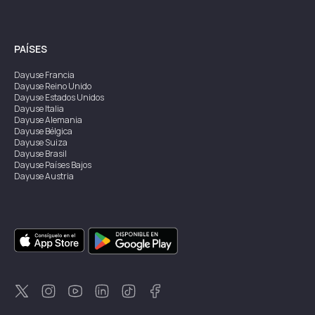
PAÍSES
Dayuse
Francia
Dayuse
Reino Unido
Dayuse
Estados Unidos
Dayuse
Italia
Dayuse
Alemania
Dayuse
Bélgica
Dayuse
Suiza
Dayuse
Brasil
Dayuse
Países Bajos
Dayuse
Austria
Dayuse
Australia
Dayuse
Irlanda
Dayuse
Hong Kong
Dayuse
Canadá
Dayuse
Singapur
Dayuse
Suecia
Dayuse
Tailandia
Dayuse
Portugal
Dayuse
Corea
Dayuse
Nueva Zelanda
Dayuse
Turquía