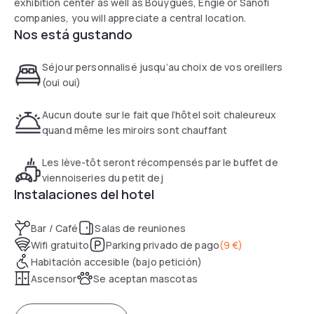
exhibition center as well as Bouygues, Engie or Sanofi
companies, you will appreciate a central location.
Nos está gustando
Séjour personnalisé jusqu’au choix de vos oreillers
(oui oui)
Aucun doute sur le fait que l’hôtel soit chaleureux
quand même les miroirs sont chauffant
Les lève-tôt seront récompensés par le buffet de
viennoiseries du petit dej
Instalaciones del hotel
Bar / Café
Salas de reuniones
Wifi gratuito
Parking privado de pago
(
9 €
)
Habitación accesible (bajo petición)
Ascensor
Se aceptan mascotas