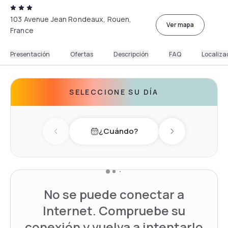
103 Avenue Jean Rondeaux, Rouen,
Ver mapa
France
Presentación
Ofertas
Descripción
FAQ
Localiza
SELECCIONE SU DÍA
¿Cuándo?
Previous day
Next day
No se puede conectar a
Internet. Compruebe su
conexión y vuelva a intentarlo