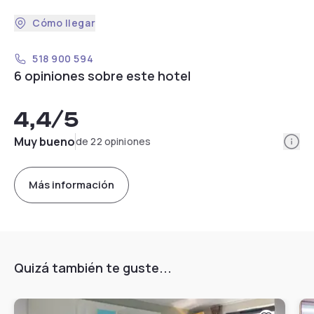
Cómo llegar
518 900 594
6 opiniones sobre este hotel
4,4
/5
Info
Muy bueno
de 22 opiniones
Más información
Quizá también te guste...