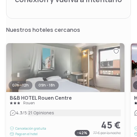
Nuestros hoteles cercanos
07h - 12h
09h - 18h
B&B HOTEL Rouen Centre
Rouen
|
4.3
/5
21 Opiniones
45 €
Cancelación gratuita
-
42
%
77 €
por la noche
Pago en el hotel