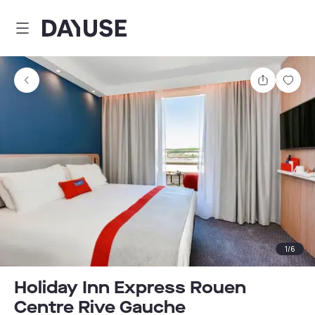
Dayuse
Comparti
Guar
1
/
6
Holiday Inn Express Rouen
Centre Rive Gauche