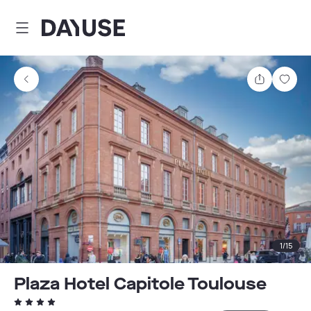
Dayuse
Comparti
Guar
1
/
15
Plaza Hotel Capitole Toulouse