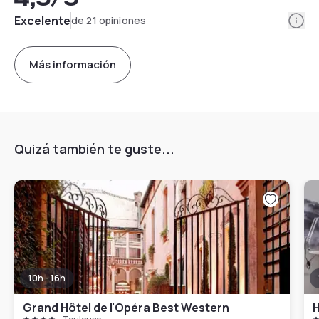
Info
Excelente
de 21 opiniones
Más información
Quizá también te guste...
10h - 16h
Grand Hôtel de l'Opéra Best Western
H