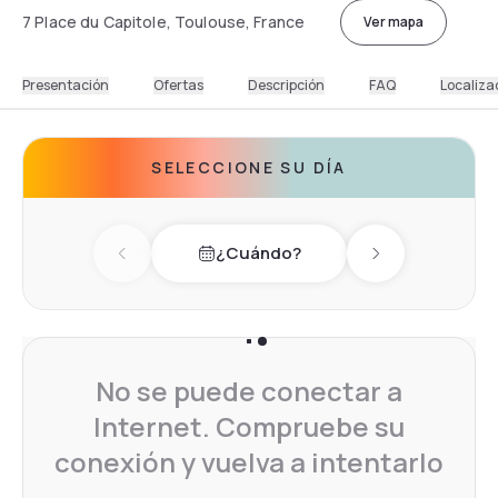
7 Place du Capitole, Toulouse, France
Ver mapa
Presentación
Ofertas
Descripción
FAQ
Localiza
SELECCIONE SU DÍA
¿Cuándo?
Previous day
Next day
No se puede conectar a
Internet. Compruebe su
conexión y vuelva a intentarlo