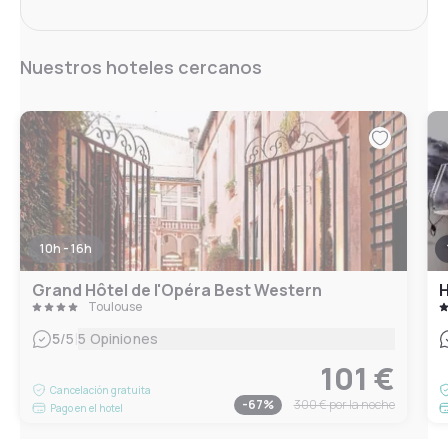
Nuestros hoteles cercanos
10h - 16h
Grand Hôtel de l'Opéra Best Western
H
Toulouse
|
5
/5
5 Opiniones
101 €
Cancelación gratuita
-
67
%
300 €
por la noche
Pago en el hotel