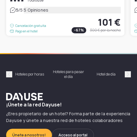
Toulouse
|
5
/5
5 Opiniones
101 €
Cancelación gratuita
-
67
%
300 €
por la noche
Pago en el hotel
Hoteles para pasar
Habi
Hoteles por horas
Hotel de día
el día
hor
Précédent
Suiv
Dayuse
¡Únete a la red Dayuse!
¿Eres propietario de un hotel? Forma parte de la experiencia
Dayuse y únete a nuestra red de hoteles colaboradores
Únete a nosotros!
Acceso al portal