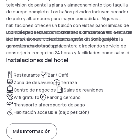
televisión de pantalla plana y almacenamiento tipo taquilla
de cuerpo completo. Los baños privados incluyen secador
de pelo y albornoces para mayor comodidad. Algunas
habitaciones ofrecen un balcón con vistas panorámicas de
la ciudad. Modernas comodidades como enchufes cerca de
Los huéspedes pueden disfrutar de una bebida en la terraza
la cama y un hervidor eléctrico están disponibles para la
del hotel. Con servicios de alta gama, el Collège Hôtel
conveniencia del huésped.
garantiza una estancia placentera ofreciendo servicio de
conserjería, recepción 24 horas y facilidades como salas de
Instalaciones del hotel
reuniones y traslados al aeropuerto con cargo adicional.
Concluya su día relajándose en las acogedoras áreas
comunes equipadas con mobiliario de estilo escolar.
Restaurante
Bar / Café
Zona de desayuno
Terraza
Centro de negocios
Salas de reuniones
Wifi gratuito
Parking cercano
Transporte al aeropuerto de pago
Habitación accesible (bajo petición)
Más información