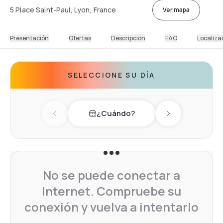
5 Place Saint-Paul, Lyon, France
Ver mapa
Presentación
Ofertas
Descripción
FAQ
Localiza
SELECCIONE SU DÍA
¿Cuándo?
Previous day
Next day
No se puede conectar a
Internet. Compruebe su
conexión y vuelva a intentarlo