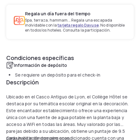
Regala un día fuera del tiempo
Spa, terraza, hammam... Regala una escapada
inolvidable con la
tarjeta regalo Dayuse
. No disponible
en todos los hoteles. Consulta la participación.
Condiciones específicas
Información de depósito
Se requiere un depósito para el check-in
Descripción
Ubicado en el Casco Antiguo de Lyon, el Collège Hôtel se
destaca por su temática escolar original en la decoración.
Este encantador establecimiento ofrece una experiencia
única con una fuente de agua potable en la planta baja y
acceso a WiFi en todas las áreas. Muy valorado por las
parejas debido a su ubicación, obtiene un puntaje de 9.5
para un viaje de dos personas.
Cada habitación con aire acondicionado cuenta con una