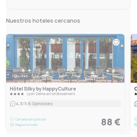
Nuestros hoteles cercanos
10h - 14h
Hôtel Silky by HappyCulture
C
Lyon 2ème arrondissement
|
4.3
/5
6 Opiniones
88 €
Cancelación gratuita
Pago en el hotel