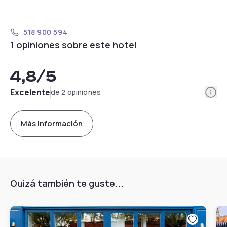
518 900 594
1 opiniones sobre este hotel
4,8
/5
Info
Excelente
de 2 opiniones
Más información
Quizá también te guste...