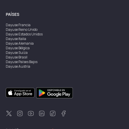
PAÍSES
Dayuse
Francia
Dayuse
Reino Unido
Dayuse
Estados Unidos
Dayuse
Italia
Dayuse
Alemania
Dayuse
Bélgica
Dayuse
Suiza
Dayuse
Brasil
Dayuse
Países Bajos
Dayuse
Austria
Dayuse
Australia
Dayuse
Irlanda
Dayuse
Hong Kong
Dayuse
Canadá
Dayuse
Singapur
Dayuse
Suecia
Dayuse
Tailandia
Dayuse
Portugal
Dayuse
Corea
Dayuse
Nueva Zelanda
Dayuse
Turquía