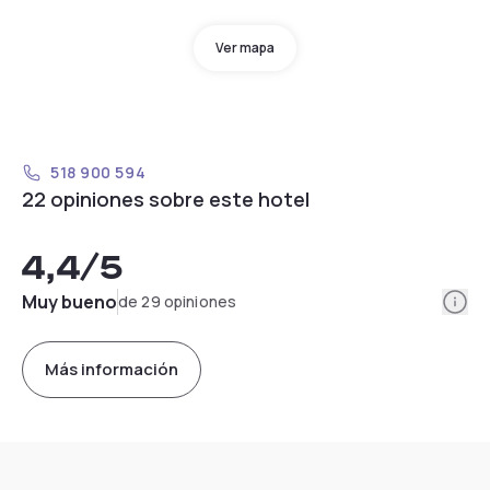
Ver mapa
518 900 594
22 opiniones sobre este hotel
4,4
/5
Info
Muy bueno
de 29 opiniones
Más información