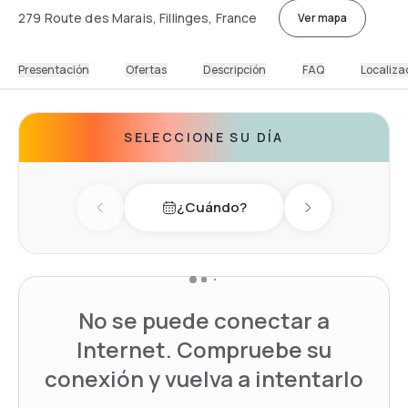
279 Route des Marais, Fillinges, France
Ver mapa
Presentación
Ofertas
Descripción
FAQ
Localiza
SELECCIONE SU DÍA
¿Cuándo?
Previous day
Next day
No se puede conectar a
Internet. Compruebe su
conexión y vuelva a intentarlo