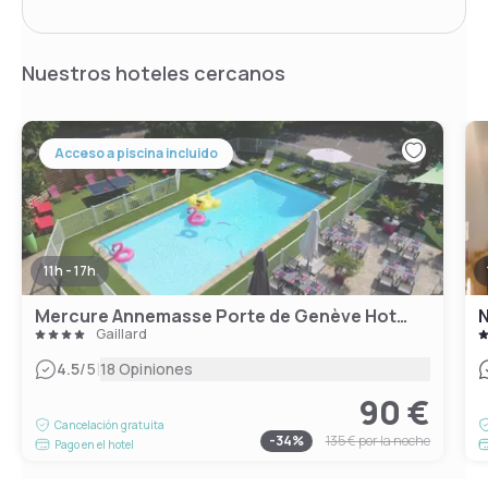
Nuestros hoteles cercanos
Acceso a piscina incluido
11h - 17h
Mercure Annemasse Porte de Genève Hotel
N
Gaillard
|
4.5
/5
18 Opiniones
90 €
Cancelación gratuita
-
34
%
135 €
por la noche
Pago en el hotel