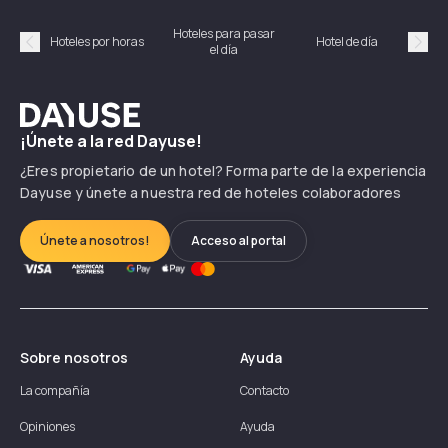
Hoteles para pasar
Habi
Hoteles por horas
Hotel de día
el día
hor
Précédent
Suiv
Dayuse
¡Únete a la red Dayuse!
¿Eres propietario de un hotel? Forma parte de la experiencia
Dayuse y únete a nuestra red de hoteles colaboradores
Únete a nosotros!
Acceso al portal
Sobre nosotros
Ayuda
La compañía
Contacto
Opiniones
Ayuda