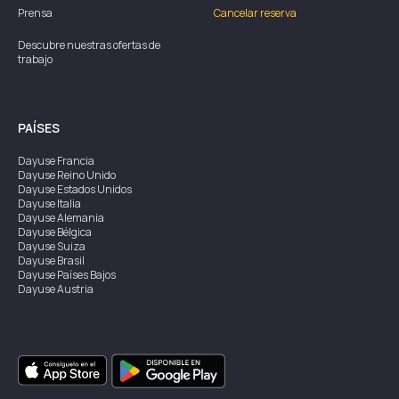
Prensa
Cancelar reserva
Descubre nuestras ofertas de
trabajo
PAÍSES
Dayuse
Francia
Dayuse
Reino Unido
Dayuse
Estados Unidos
Dayuse
Italia
Dayuse
Alemania
Dayuse
Bélgica
Dayuse
Suiza
Dayuse
Brasil
Dayuse
Países Bajos
Dayuse
Austria
Dayuse
Australia
Dayuse
Irlanda
Dayuse
Hong Kong
Dayuse
Canadá
Dayuse
Singapur
Dayuse
Suecia
Dayuse
Tailandia