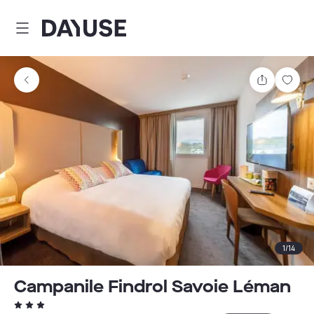
Dayuse
Comparti
Guar
1
/
14
Campanile Findrol Savoie Léman