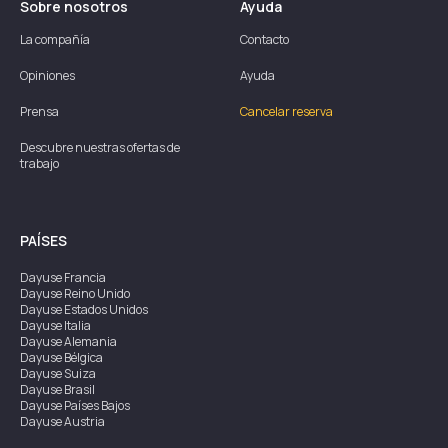
Sobre nosotros
Ayuda
La compañía
Contacto
Opiniones
Ayuda
Prensa
Cancelar reserva
Descubre nuestras ofertas de
trabajo
PAÍSES
Dayuse
Francia
Dayuse
Reino Unido
Dayuse
Estados Unidos
Dayuse
Italia
Dayuse
Alemania
Dayuse
Bélgica
Dayuse
Suiza
Dayuse
Brasil
Dayuse
Países Bajos
Dayuse
Austria
Dayuse
Australia