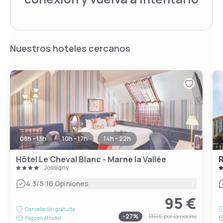
Nuestros hoteles cercanos
08h - 13h
10h - 17h
14h - 22h
Hôtel Le Cheval Blanc - Marne la Vallée
Jossigny
|
4.3
/5
16 Opiniones
95 €
Cancelación gratuita
-
27
%
130 €
por la noche
Pago en el hotel