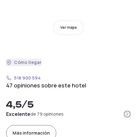
Ver mapa
Cómo llegar
518 900 594
47 opiniones sobre este hotel
4,5
/5
Info
Excelente
de 79 opiniones
Más información