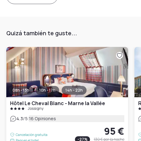
Quizá también te guste...
08h - 13h
10h - 17h
14h - 22h
Hôtel Le Cheval Blanc - Marne la Vallée
Jossigny
|
4.3
/5
16 Opiniones
95 €
Cancelación gratuita
-
27
%
130 €
por la noche
Pago en el hotel