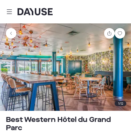
Dayuse
Comparti
Guar
1
/
12
Best Western Hôtel du Grand
Parc