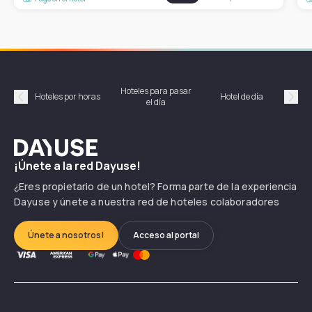
Hoteles para pasar
Habi
Hoteles por horas
Hotel de día
el día
hor
Précédent
Suiv
Dayuse
¡Únete a la red Dayuse!
¿Eres propietario de un hotel? Forma parte de la experiencia
Dayuse y únete a nuestra red de hoteles colaboradores
Únete a nosotros!
Acceso al portal