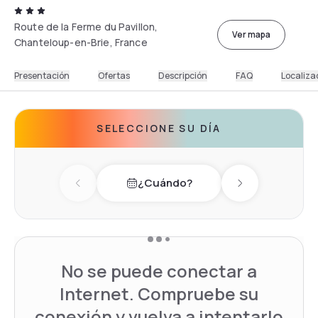
Route de la Ferme du Pavillon,
Ver mapa
Chanteloup-en-Brie, France
Presentación
Ofertas
Descripción
FAQ
Localiza
SELECCIONE SU DÍA
¿Cuándo?
Previous day
Next day
No se puede conectar a
Internet. Compruebe su
conexión y vuelva a intentarlo