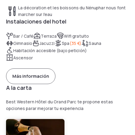
La décoration et les boissons du Nénuphar nous font
marcher sur l’eau
Instalaciones del hotel
Bar / Café
Terraza
Wifi gratuito
Gimnasio
Jacuzzi
Spa
(
35 €
)
Sauna
Habitación accesible (bajo petición)
Ascensor
Más información
A la carta
Best Western Hôtel du Grand Parc te propone estas
opciones parar mejorar tu experiencia