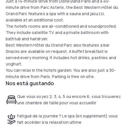
Just a 14-minute drive from Disneyland Paris and a 40-
minute drive from Parc Asterix, the Best Western Hôtel du
Grand Parc features a spa with a sauna and jacuzzi,
available at an additional cost.
The hotel's rooms are air-conditioned and soundproofed.
They include satellite TV and a private bathroom with
bathtub and hairdryer.
Best Western Hôtel du Grand Parc also features a bar.
Snacks are available on request. A buffet breakfast is
served every morning. It includes hot drinks, pastries and
yoghurt.
You can relax in the hotel's garden. You are also just a 30-
minute drive from Paris. Parking is free on site.
Nos está gustando
Que vous soyez 2, 3, 4, 5 ou encore 6, vous trouverez
une chambre de taille pour vous accueillir
Fatigué de la journée ? Le spa (en supplément) vous
fait accéder à la relaxation ultime