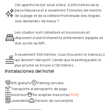
have WiFi access in the studio free of charge. Bed linen,
Cet aparthotel est situé à Nice, à 200 mètres de la
towels and weekly cleaning are included.
place Masséna et à seulement 3 minutes de marche
de la plage et de la célèbre Promenade des Anglais.
A Breakfast buffet is available every morning. Just 500
Que demandez de mieux ?
metres from the property, guests will find the tramway 2
that runs to the airport. The hotel is a 15-minute walk from
Les studios sont climatisés et insonorisés et
Nice Ville Train Station and the nearest tramway stop is just
disposent d'une kitchenette entièrement équipée et
100 metres away. The old town is a 5-minute walk from
d'un accès au WiFi.
Ajoupa. The nearest public car park is located 100 metres
from the property.
À seulement 500 mètres, vous trouverez le tramway 2
qui dessert l'aéroport, tandis que le parking public le
plus proche se trouve à 100 mètres.
Instalaciones del hotel
Wifi gratuito
Parking cercano
Transporte al aeropuerto de pago
Ascensor
Se aceptan mascotas
(
10 €
)
Lavandería
Servicio de conserjería