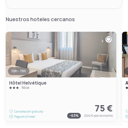
Nuestros hoteles cercanos
10h - 15h
Hôtel Helvétique
A
Nice
75 €
Cancelación gratuita
-
63
%
200 €
por la noche
Pago en el hotel