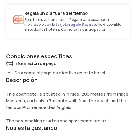
Regala un día fuera del tiempo
Spa, terraza, hammam... Regala una escapada
inolvidable con la
tarjeta regalo Dayuse
. No disponible
en todos los hoteles. Consulta la participación.
Condiciones específicas
Información de pago
Se acepta el pago en efectivo en este hotel
Descripción
This aparthotel is situated in in Nice, 200 metres from Place
Masséna, and only a 3-minute walk from the beach and the
famous Promenade des Anglais.
The non-smoking studios and apartments are air-
Nos está gustando
conditioned and soundproofed. They have windows, a fully
equipped kitchenette, TV and a private bathroom. Guests