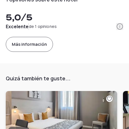
5,0
/5
Info
Excelente
de 1 opiniones
Más información
Quizá también te guste...