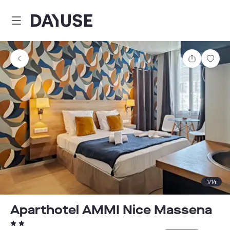
Dayuse
Comparti
Guar
1
/
14
Aparthotel AMMI Nice Massena