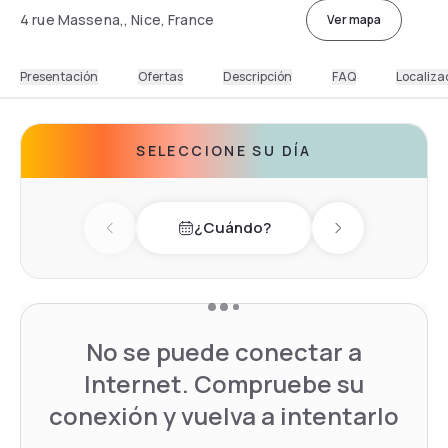
4 rue Massena,, Nice, France
Ver mapa
Presentación
Ofertas
Descripción
FAQ
Localiza
SELECCIONE SU DÍA
¿Cuándo?
Previous day
Next day
No se puede conectar a
Internet. Compruebe su
conexión y vuelva a intentarlo