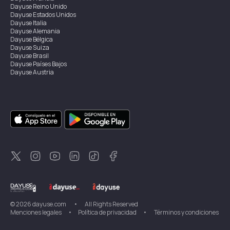
Dayuse
Reino Unido
Dayuse
Estados Unidos
Dayuse
Italia
Dayuse
Alemania
Dayuse
Bélgica
Dayuse
Suiza
Dayuse
Brasil
Dayuse
Países Bajos
Dayuse
Austria
Dayuse
Australia
Dayuse
Irlanda
Dayuse
Hong Kong
Dayuse
Canadá
Dayuse
Singapur
Dayuse
Suecia
Dayuse
Tailandia
Dayuse
Portugal
Dayuse
Corea
Dayuse
Nueva Zelanda
Dayuse
Turquía
©
2026
dayuse.com
•
All Rights Reserved
Menciones legales
•
Política de privacidad
•
Términos y condiciones