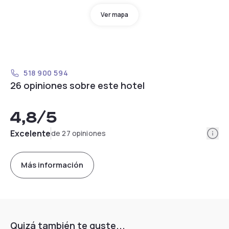
Ver mapa
518 900 594
26 opiniones sobre este hotel
4,8
/5
Info
Excelente
de 27 opiniones
Más información
Quizá también te guste...