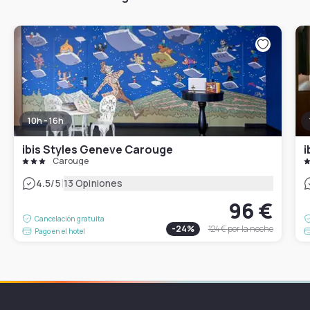
10h - 16h
ibis Styles Geneve Carouge
i
Carouge
|
4.5
/5
13 Opiniones
96 €
Cancelación gratuita
-
24
%
124 €
por la noche
Pago en el hotel