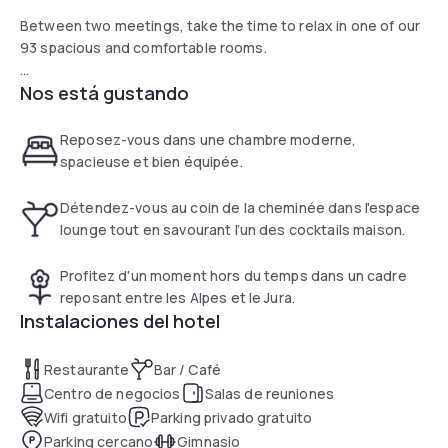
Between two meetings, take the time to relax in one of our
93 spacious and comfortable rooms.
Nos está gustando
You will enjoy a moment out of time in a relaxing setting Our
fully equipped fitness area welcomes you to keep in shape.
Reposez-vous dans une chambre moderne,
Relax by the fireplace in our lounge area while enjoying one
spacieuse et bien équipée.
of our house cocktails.
Détendez-vous au coin de la cheminée dans l'espace
Only 10 km from the centre of Geneva and its airport, the AC
lounge tout en savourant l’un des cocktails maison.
by Marriott Saint-Julien-en-Genevois hotel is ideally located
between the Alps and the Jura mountains.
Profitez d'un moment hors du temps dans un cadre
reposant entre les Alpes et le Jura.
Enjoy a hotel experience designed to live the essential.
Instalaciones del hotel
Restaurante
Bar / Café
Centro de negocios
Salas de reuniones
Wifi gratuito
Parking privado gratuito
Parking cercano
Gimnasio