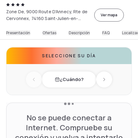
Zone De, 9000 Route D'Annecy, Rte de
Ver mapa
Cervonnex, 74160 Saint-Julien-en-
Genevois
Presentación
Ofertas
Descripción
FAQ
Localiza
SELECCIONE SU DÍA
¿Cuándo?
Previous day
Next day
No se puede conectar a
Internet. Compruebe su
conexión y vuelva a intentarlo