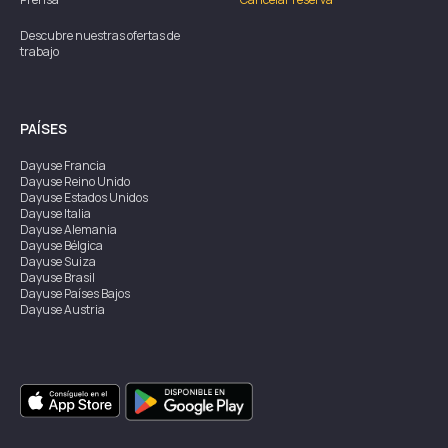
Descubre nuestras ofertas de
trabajo
PAÍSES
Dayuse
Francia
Dayuse
Reino Unido
Dayuse
Estados Unidos
Dayuse
Italia
Dayuse
Alemania
Dayuse
Bélgica
Dayuse
Suiza
Dayuse
Brasil
Dayuse
Países Bajos
Dayuse
Austria
Dayuse
Australia
Dayuse
Irlanda
Dayuse
Hong Kong
Dayuse
Canadá
Dayuse
Singapur
Dayuse
Suecia
Dayuse
Tailandia
Dayuse
Portugal