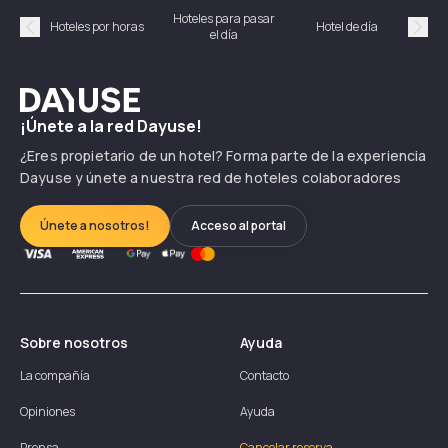
Hoteles para pasar
Habi
Hoteles por horas
Hotel de día
el día
hor
Précédent
Suiv
Dayuse
¡Únete a la red Dayuse!
¿Eres propietario de un hotel? Forma parte de la experiencia
Dayuse y únete a nuestra red de hoteles colaboradores
Únete a nosotros!
Acceso al portal
Sobre nosotros
Ayuda
La compañía
Contacto
Opiniones
Ayuda
Prensa
Cancelar reserva