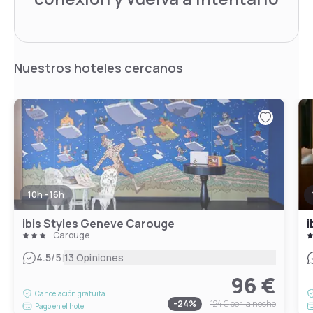
Nuestros hoteles cercanos
10h - 16h
ibis Styles Geneve Carouge
i
Carouge
|
4.5
/5
13 Opiniones
96 €
Cancelación gratuita
-
24
%
124 €
por la noche
Pago en el hotel