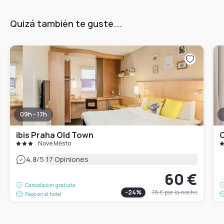
Quizá también te guste...
09h - 17h
ibis Praha Old Town
C
Nové Město
|
4.8
/5
17 Opiniones
60 €
Cancelación gratuita
-
24
%
78 €
por la noche
Pago en el hotel