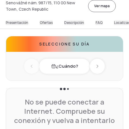
Senovážné nám. 987/15, 110 00 New
Ver mapa
Town, Czech Republic
Presentación
Ofertas
Descripción
FAQ
Localiza
SELECCIONE SU DÍA
¿Cuándo?
Previous day
Next day
No se puede conectar a
Internet. Compruebe su
conexión y vuelva a intentarlo