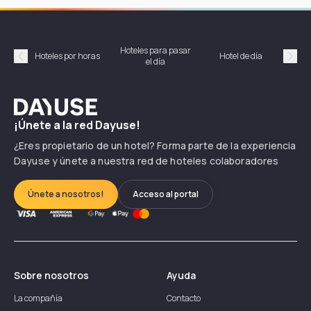
Hoteles para pasar
Habi
Hoteles por horas
Hotel de día
el día
hor
Précédent
Suiv
Dayuse
¡Únete a la red Dayuse!
¿Eres propietario de un hotel? Forma parte de la experiencia
Dayuse y únete a nuestra red de hoteles colaboradores
Únete a nosotros!
Acceso al portal
Sobre nosotros
Ayuda
La compañía
Contacto