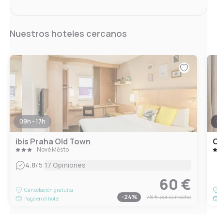
Nuestros hoteles cercanos
09h - 17h
ibis Praha Old Town
C
Nové Město
|
4.8
/5
17 Opiniones
60 €
Cancelación gratuita
-
24
%
78 €
por la noche
Pago en el hotel