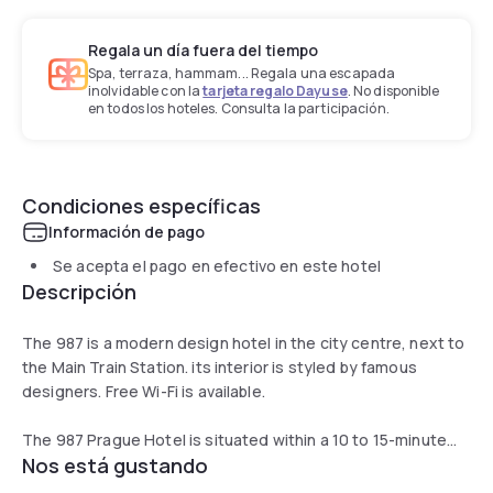
Regala un día fuera del tiempo
Spa, terraza, hammam... Regala una escapada
inolvidable con la
tarjeta regalo Dayuse
. No disponible
en todos los hoteles. Consulta la participación.
Condiciones específicas
Información de pago
Se acepta el pago en efectivo en este hotel
Descripción
The 987 is a modern design hotel in the city centre, next to
the Main Train Station. its interior is styled by famous
designers. Free Wi-Fi is available.
The 987 Prague Hotel is situated within a 10 to 15-minute
Nos está gustando
walk of all major historical attractions, including Wenceslas
Square, Old Town Square, and Charles Bridge.