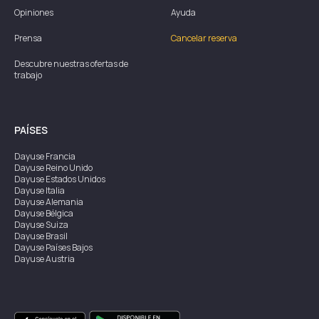
Opiniones
Ayuda
Prensa
Cancelar reserva
Descubre nuestras ofertas de
trabajo
PAÍSES
Dayuse
Francia
Dayuse
Reino Unido
Dayuse
Estados Unidos
Dayuse
Italia
Dayuse
Alemania
Dayuse
Bélgica
Dayuse
Suiza
Dayuse
Brasil
Dayuse
Países Bajos
Dayuse
Austria
Dayuse
Australia
Dayuse
Irlanda
Dayuse
Hong Kong
Dayuse
Canadá
Dayuse
Singapur