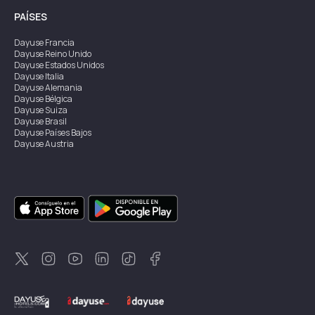
PAÍSES
Dayuse
Francia
Dayuse
Reino Unido
Dayuse
Estados Unidos
Dayuse
Italia
Dayuse
Alemania
Dayuse
Bélgica
Dayuse
Suiza
Dayuse
Brasil
Dayuse
Países Bajos
Dayuse
Austria
Dayuse
Australia
Dayuse
Irlanda
Dayuse
Hong Kong
Dayuse
Canadá
Dayuse
Singapur
Dayuse
Suecia
Dayuse
Tailandia
Dayuse
Portugal
Dayuse
Corea
Dayuse
Nueva Zelanda
Dayuse
Turquía