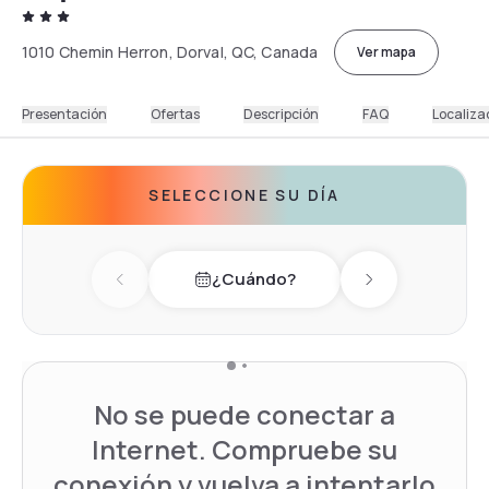
1010 Chemin Herron, Dorval, QC, Canada
Ver mapa
Presentación
Ofertas
Descripción
FAQ
Localiza
SELECCIONE SU DÍA
¿Cuándo?
Previous day
Next day
No se puede conectar a
Internet. Compruebe su
conexión y vuelva a intentarlo