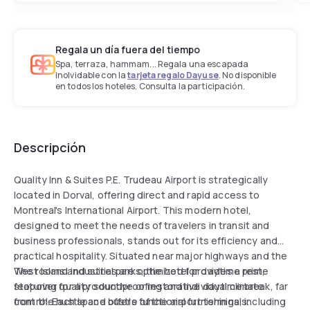
Regala un día fuera del tiempo
Spa, terraza, hammam... Regala una escapada
inolvidable con la
tarjeta regalo Dayuse
. No disponible
en todos los hoteles. Consulta la participación.
Descripción
Quality Inn & Suites P.E. Trudeau Airport is strategically
located in Dorval, offering direct and rapid access to
Montreal's International Airport. This modern hotel,
designed to meet the needs of travelers in transit and
business professionals, stands out for its efficiency and
practical hospitality. Situated near major highways and the
West Island industrial parks, the hotel provides a prime
The rooms and suites are optimized for daytime rest,
stopover for a productive or restorative daytime break, far
featuring quality soundproofing and individual climate
from the hustle and bustle of the airport terminals.
control. Each space offers functional furnishings, including