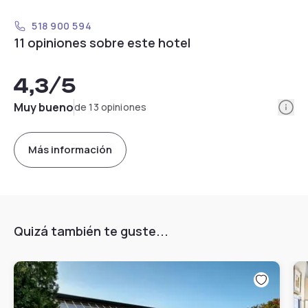
518 900 594
11 opiniones sobre este hotel
4,3
/5
Info
Muy bueno
de 13 opiniones
Más información
Quizá también te guste...