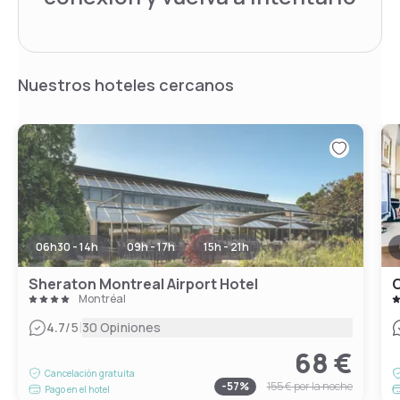
Nuestros hoteles cercanos
06h30 - 14h
09h - 17h
15h - 21h
Sheraton Montreal Airport Hotel
C
Montréal
|
4.7
/5
30 Opiniones
68 €
Cancelación gratuita
-
57
%
155 €
por la noche
Pago en el hotel