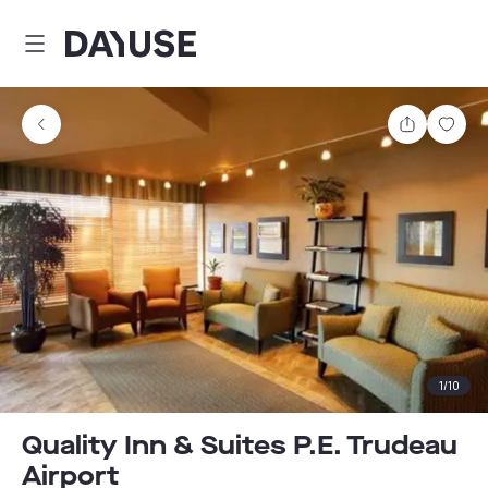
Dayuse
Comparti
Guar
1
/
10
Quality Inn & Suites P.E. Trudeau
Airport