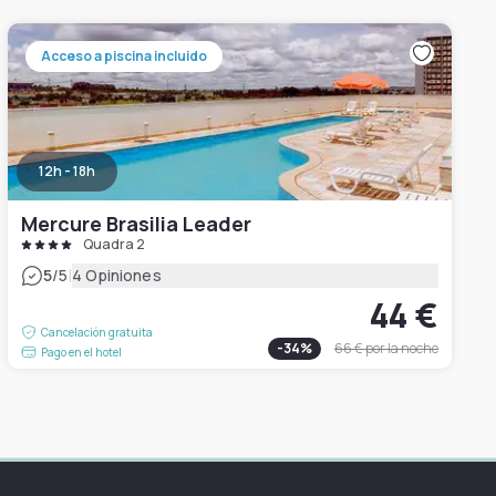
Acceso a piscina incluido
12h - 18h
Mercure Brasilia Leader
Quadra 2
|
5
/5
4 Opiniones
44 €
Cancelación gratuita
-
34
%
66 €
por la noche
Pago en el hotel