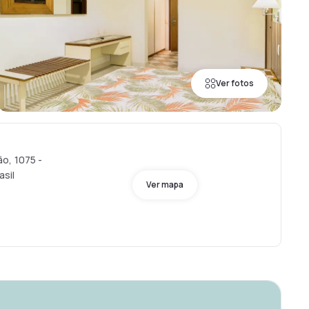
Ver fotos
o, 1075 -
asil
Ver mapa