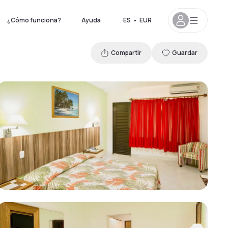
¿Cómo funciona?
Ayuda
ES
•
EUR
Compartir
Guardar