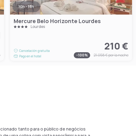
10h - 18h
Mercure Belo Horizonte Lourdes
Lourdes
€
210 €
Cancelación gratuita
e
-
100
%
21.058 €
por la noche
Pago en el hotel
ecionado tanto para o público de negócios
lto de uma colina com vista panorâmica para a