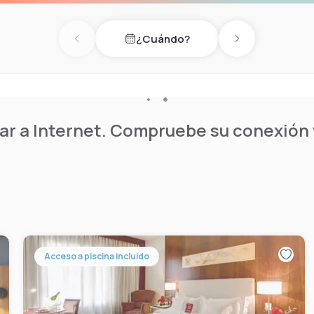
¿Cuándo?
Previous day
Next day
r a Internet. Compruebe su conexión y
Acceso a piscina incluido