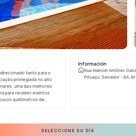
Información
Rua Manoel Antônio Galvã
 direcionado tanto para o
Pituaçu, Salvador - BA, Br
zação privilegiada no alto
tamares, uma das melhores
ura para receber eventos
poucos quilômetros de
 o Parque Metropolitano de
entro Administrativo, Centro
SELECCIONE SU DÍA