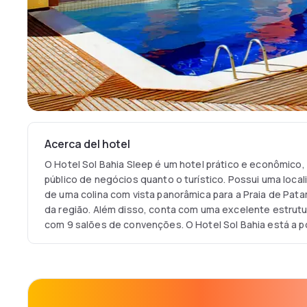
Acerca del hotel
O Hotel Sol Bahia Sleep é um hotel prático e econômico,
público de negócios quanto o turístico. Possui uma locali
de uma colina com vista panorâmica para a Praia de Pa
da região. Além disso, conta com uma excelente estrut
com 9 salões de convenções. O Hotel Sol Bahia está a 
alguns dos famosos pontos turísticos de Salvador como
Pituaçu, Lagoa do Abaeté e o Farol de Itapuã, além do C
de Convenções da Bahia e o Shopping Paralela.