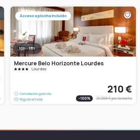
Acceso a piscina incluido
10h - 18h
Mercure Belo Horizonte Lourdes
Lourdes
€
210 €
Cancelación gratuita
e
-
100
%
21.058 €
por la noche
Pago en el hotel