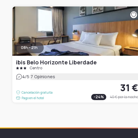
08h - 21h
ibis Belo Horizonte Liberdade
Centro
|
4
/5
7 Opiniones
31 
Cancelación gratuita
-
24
%
40 €
por la noch
Pago en el hotel