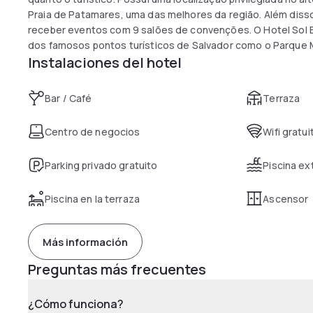
Praia de Patamares, uma das melhores da região. Além diss
receber eventos com 9 salões de convenções. O Hotel Sol 
dos famosos pontos turísticos de Salvador como o Parque 
Instalaciones del hotel
o Farol de Itapuã, além do Centro Administrativo, Centro de
Bar / Café
Terraza
Centro de negocios
Wifi gratui
Parking privado gratuito
Piscina ex
Piscina en la terraza
Ascensor
Más información
Preguntas más frecuentes
¿Cómo funciona?