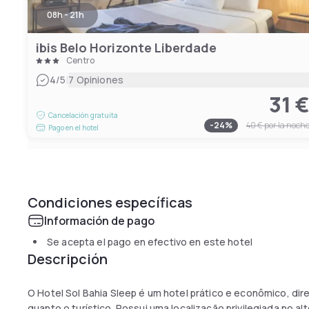
08h - 21h
ibis Belo Horizonte Liberdade
Centro
|
4
/5
7 Opiniones
31 
Cancelación gratuita
-
24
%
40 €
por la noch
Pago en el hotel
Condiciones específicas
Información de pago
Se acepta el pago en efectivo en este hotel
Descripción
O Hotel Sol Bahia Sleep é um hotel prático e econômico, dir
quanto o turístico. Possui uma localização privilegiada no a