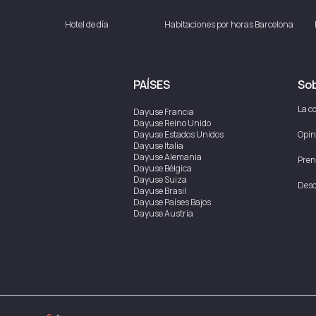
Hotel de día
Habitaciones por horas Barcelona
PAÍSES
Sob
La c
Dayuse
Francia
Dayuse
Reino Unido
Dayuse
Estados Unidos
Opin
Dayuse
Italia
Dayuse
Alemania
Pren
Dayuse
Bélgica
Dayuse
Suiza
Desc
Dayuse
Brasil
Dayuse
Países Bajos
Dayuse
Austria
Dayuse
Australia
Dayuse
Irlanda
Dayuse
Hong Kong
Dayuse
Canadá
Dayuse
Singapur
Dayuse
Suecia
Dayuse
Tailandia
Dayuse
Portugal
Dayuse
Corea