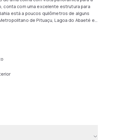
o, conta com uma excelente estrutura para
Bahia está a poucos quilômetros de alguns
Metropolitano de Pituaçu, Lagoa do Abaeté e
 Convenções da Bahia e o Shopping Paralela.
to
terior