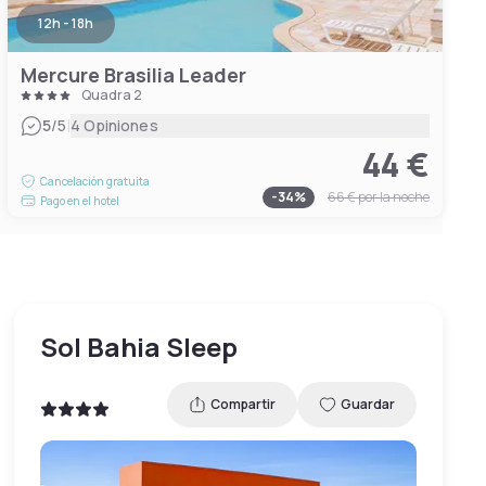
12h - 18h
Mercure Brasilia Leader
Quadra 2
|
5
/5
4 Opiniones
44 €
Cancelación gratuita
-
34
%
66 €
por la noche
Pago en el hotel
Sol Bahia Sleep
Compartir
Guardar