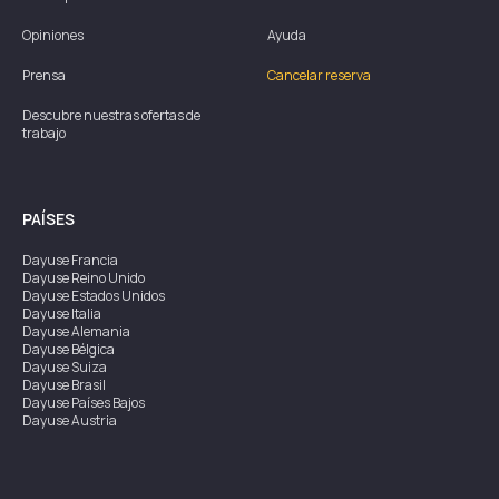
Opiniones
Ayuda
Prensa
Cancelar reserva
Descubre nuestras ofertas de
trabajo
PAÍSES
Dayuse
Francia
Dayuse
Reino Unido
Dayuse
Estados Unidos
Dayuse
Italia
Dayuse
Alemania
Dayuse
Bélgica
Dayuse
Suiza
Dayuse
Brasil
Dayuse
Países Bajos
Dayuse
Austria
Dayuse
Australia
Dayuse
Irlanda
Dayuse
Hong Kong
Dayuse
Canadá