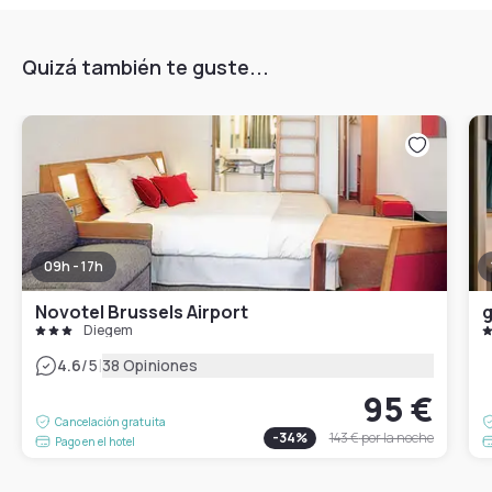
Quizá también te guste...
09h - 17h
Novotel Brussels Airport
g
Diegem
|
4.6
/5
38 Opiniones
95 €
Cancelación gratuita
-
34
%
143 €
por la noche
Pago en el hotel