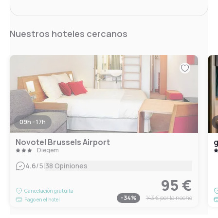
Nuestros hoteles cercanos
09h - 17h
Novotel Brussels Airport
g
Diegem
|
4.6
/5
38 Opiniones
95 €
Cancelación gratuita
-
34
%
143 €
por la noche
Pago en el hotel