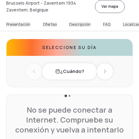
Brussels Airport - Zaventem 1934
Ver mapa
Zaventem, Belgique
Presentación
Ofertas
Descripción
FAQ
Localiza
SELECCIONE SU DÍA
¿Cuándo?
Previous day
Next day
No se puede conectar a
Internet. Compruebe su
conexión y vuelva a intentarlo