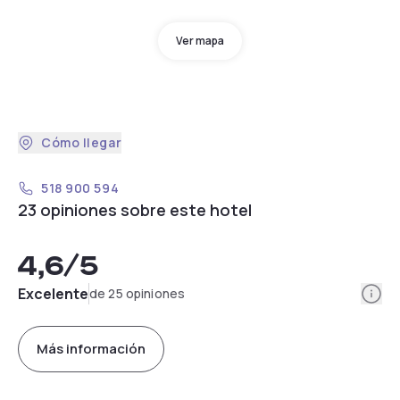
Ver mapa
Cómo llegar
518 900 594
23 opiniones sobre este hotel
4,6
/5
Info
Excelente
de 25 opiniones
Más información