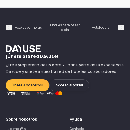
Hoteles para pasar
Habi
Hoteles por horas
Hotel de día
el día
hor
Précédent
Suiv
Dayuse
¡Únete a la red Dayuse!
¿Eres propietario de un hotel? Forma parte de la experiencia
Dayuse y únete a nuestra red de hoteles colaboradores
Únete a nosotros!
Acceso al portal
Sobre nosotros
Ayuda
La compañía
Contacto