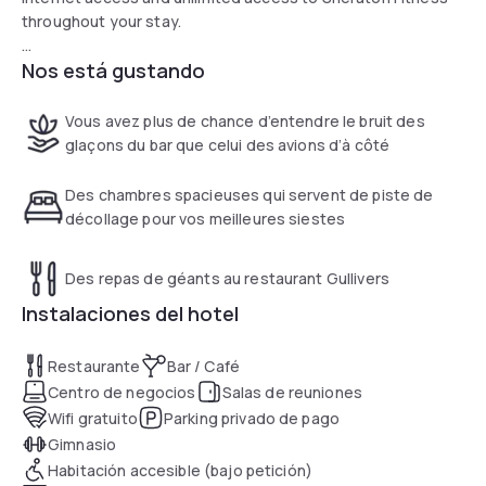
throughout your stay.
Nos está gustando
Travel Made Easier
Only 39 steps from the departures and arrivals halls, the
Sheraton Brussels Airport Hotel guarantees an effortless
Vous avez plus de chance d’entendre le bruit des
travel experience.
glaçons du bar que celui des avions d’à côté
Des chambres spacieuses qui servent de piste de
décollage pour vos meilleures siestes
Des repas de géants au restaurant Gullivers
Instalaciones del hotel
Restaurante
Bar / Café
Centro de negocios
Salas de reuniones
Wifi gratuito
Parking privado de pago
Gimnasio
Habitación accesible (bajo petición)