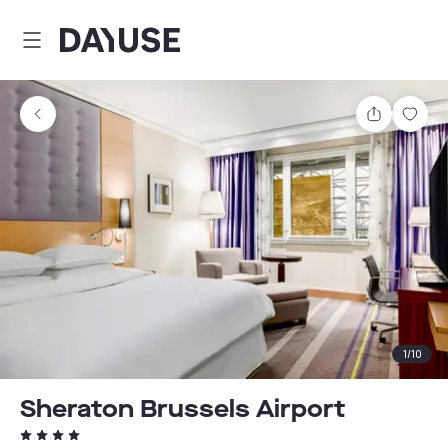
Dayuse
Comparti
Guar
1
/
10
Sheraton Brussels Airport