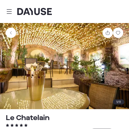
Dayuse
Comparti
Guar
1
/
11
Le Chatelain