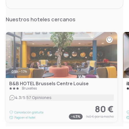
Nuestros hoteles cercanos
09h - 17h
B&B HOTEL Brussels Centre Louise
i
Bruxelles
|
4.3
/5
57 Opiniones
80 €
Cancelación gratuita
-
43
%
140 €
por la noche
Pago en el hotel