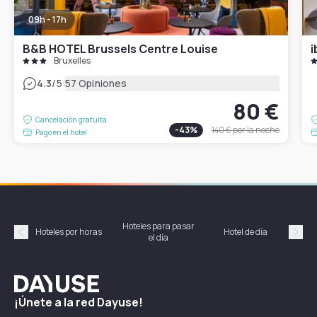
09h - 17h
B&B HOTEL Brussels Centre Louise
i
Bruxelles
|
4.3
/5
57 Opiniones
80 €
Cancelación gratuita
-
43
%
140 €
por la noche
Pago en el hotel
Hoteles para pasar
Habi
Hoteles por horas
Hotel de día
el día
hor
Précédent
Suiv
Dayuse
¡Únete a la red Dayuse!