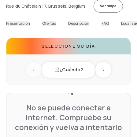
Rue du Châtelain 17, Brussels, Belgium
Ver mapa
Presentación
Ofertas
Descripción
FAQ
Localiza
SELECCIONE SU DÍA
¿Cuándo?
Previous day
Next day
No se puede conectar a
Internet. Compruebe su
conexión y vuelva a intentarlo