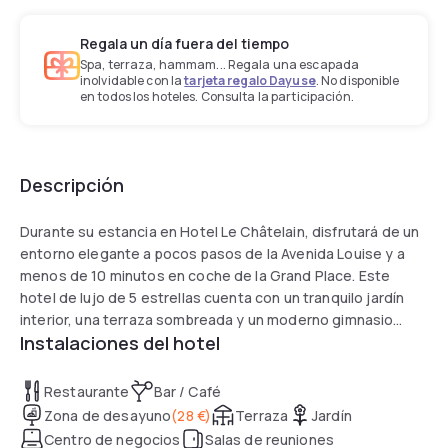
Regala un día fuera del tiempo
Spa, terraza, hammam... Regala una escapada
inolvidable con la
tarjeta regalo Dayuse
. No disponible
en todos los hoteles. Consulta la participación.
Descripción
Durante su estancia en Hotel Le Châtelain, disfrutará de un
entorno elegante a pocos pasos de la Avenida Louise y a
menos de 10 minutos en coche de la Grand Place. Este
hotel de lujo de 5 estrellas cuenta con un tranquilo jardín
interior, una terraza sombreada y un moderno gimnasio
Instalaciones del hotel
ubicado en la última planta. Las habitaciones, insonorizadas
y de estilo clásico, disponen de aire acondicionado, TV de
pantalla plana, minibar, albornoz y zapatillas. El restaurante
Restaurante
Bar / Café
La Maison du Châtelain ofrece cocina francesa de alta
Zona de desayuno
(
28 €
)
Terraza
Jardín
calidad, mientras que el bar brinda un ambiente más
Centro de negocios
Salas de reuniones