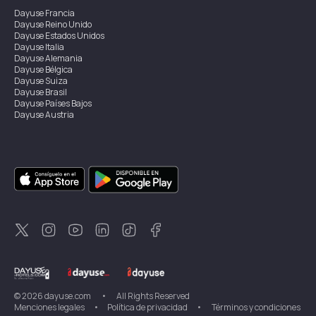
Dayuse
Francia
Dayuse
Reino Unido
Dayuse
Estados Unidos
Dayuse
Italia
Dayuse
Alemania
Dayuse
Bélgica
Dayuse
Suiza
Dayuse
Brasil
Dayuse
Países Bajos
Dayuse
Austria
Dayuse
Australia
Dayuse
Irlanda
Dayuse
Hong Kong
Dayuse
Canadá
Dayuse
Singapur
Dayuse
Suecia
Dayuse
Tailandia
Dayuse
Portugal
Dayuse
Corea
Dayuse
Nueva Zelanda
Dayuse
Turquía
©
2026
dayuse.com
•
All Rights Reserved
Menciones legales
•
Política de privacidad
•
Términos y condiciones