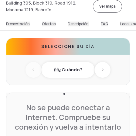
Building 395, Block 319, Road 1912,
Ver mapa
Manama 1219, Bahreïn
Presentación
Ofertas
Descripción
FAQ
Localiza
SELECCIONE SU DÍA
¿Cuándo?
Previous day
Next day
No se puede conectar a
Internet. Compruebe su
conexión y vuelva a intentarlo