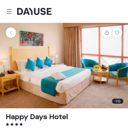
Dayuse
Comparti
Guar
1
/
12
Happy Days Hotel