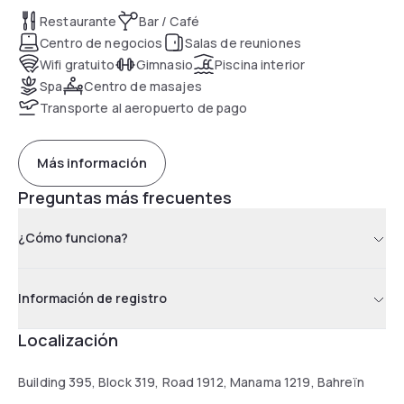
with large windows and beautiful views of the city.Bahrain
Restaurante
Bar / Café
National Museum is 5 minutes away and Bahrain
Centro de negocios
Salas de reuniones
International Airport is a 15-minute drive from Days Hotel.
Wifi gratuito
Gimnasio
Piscina interior
Spa
Centro de masajes
Transporte al aeropuerto de pago
Más información
Preguntas más frecuentes
¿Cómo funciona?
Información de registro
Localización
Building 395, Block 319, Road 1912, Manama 1219, Bahreïn