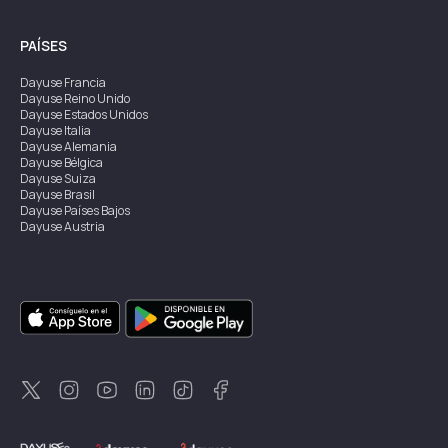
PAÍSES
Dayuse
Francia
Dayuse
Reino Unido
Dayuse
Estados Unidos
Dayuse
Italia
Dayuse
Alemania
Dayuse
Bélgica
Dayuse
Suiza
Dayuse
Brasil
Dayuse
Países Bajos
Dayuse
Austria
Dayuse
Australia
Dayuse
Irlanda
Dayuse
Hong Kong
Dayuse
Canadá
Dayuse
Singapur
Dayuse
Suecia
Dayuse
Tailandia
Dayuse
Portugal
Dayuse
Corea
Dayuse
Nueva Zelanda
Dayuse
Turquía