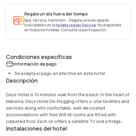
Regala un día fuera del tiempo
Spa, terraza, hammam... Regala una escapada
inolvidable con la
tarjeta regalo Dayuse
. No disponible
en todos los hoteles. Consulta la participación.
Condiciones específicas
Información de pago
Se acepta el pago en efectivo en este hotel
Descripción
Days Hotel is 10 minutes walk from the beach. In the heart of
Manama, Days Hotel De-Flagging offers 4-star facilities and
services along with confortable, well-decorated
accomodations with free Wifi.All rooms are fitted with
carpeted floor. Each on offers a satellite TV and a fridge.
Instalaciones del hotel
The bathroom includes a bath or a shower.
The hotel has a restaurant, a gym, and an indoor pool area