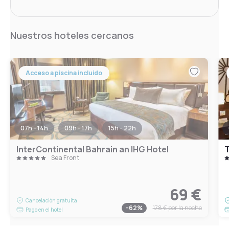
Nuestros hoteles cercanos
Acceso a piscina incluido
07h - 14h
09h - 17h
15h - 22h
InterContinental Bahrain an IHG Hotel
T
Sea Front
69 €
Cancelación gratuita
-
62
%
178 €
por la noche
Pago en el hotel