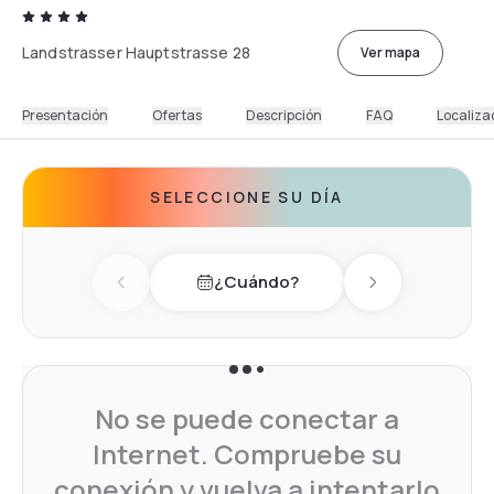
Landstrasser Hauptstrasse 28
Ver mapa
Presentación
Ofertas
Descripción
FAQ
Localiza
SELECCIONE SU DÍA
¿Cuándo?
Previous day
Next day
No se puede conectar a
Internet. Compruebe su
conexión y vuelva a intentarlo