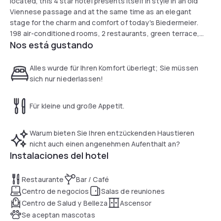
located, this 4 star hotel presents itself in style in an old
Viennese passage and at the same time as an elegant
stage for the charm and comfort of today's Biedermeier.
198 air-conditioned rooms, 2 restaurants, green terrace,
Nos está gustando
café and bar. RelaxClub with sauna.
Alles wurde für Ihren Komfort überlegt; Sie müssen
sich nur niederlassen!
Für kleine und große Appetit.
Warum bieten Sie Ihren entzückenden Haustieren
nicht auch einen angenehmen Aufenthalt an?
Instalaciones del hotel
Restaurante
Bar / Café
Centro de negocios
Salas de reuniones
Centro de Salud y Belleza
Ascensor
Se aceptan mascotas