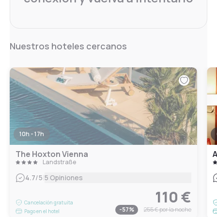
Nuestros hoteles cercanos
10h - 17h
The Hoxton Vienna
A
Landstraße
|
4.7
/5
5 Opiniones
110 €
Cancelación gratuita
-
57
%
255 €
por la noche
Pago en el hotel