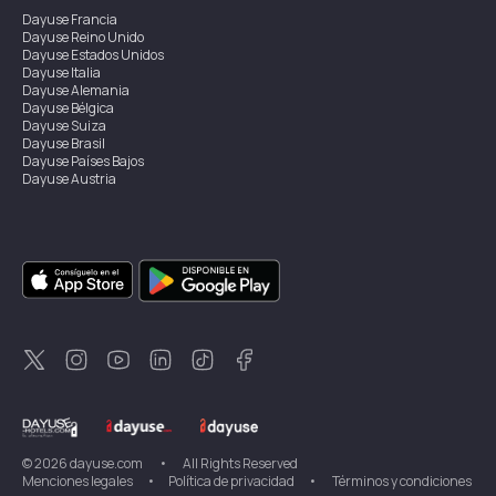
Dayuse
Francia
Dayuse
Reino Unido
Dayuse
Estados Unidos
Dayuse
Italia
Dayuse
Alemania
Dayuse
Bélgica
Dayuse
Suiza
Dayuse
Brasil
Dayuse
Países Bajos
Dayuse
Austria
Dayuse
Australia
Dayuse
Irlanda
Dayuse
Hong Kong
Dayuse
Canadá
Dayuse
Singapur
Dayuse
Suecia
Dayuse
Tailandia
Dayuse
Portugal
Dayuse
Corea
Dayuse
Nueva Zelanda
Dayuse
Turquía
©
2026
dayuse.com
•
All Rights Reserved
Menciones legales
•
Política de privacidad
•
Términos y condiciones