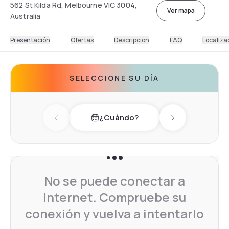
562 St Kilda Rd, Melbourne VIC 3004,
Ver mapa
Australia
Presentación
Ofertas
Descripción
FAQ
Localiza
SELECCIONE SU DÍA
¿Cuándo?
Previous day
Next day
No se puede conectar a
Internet. Compruebe su
conexión y vuelva a intentarlo