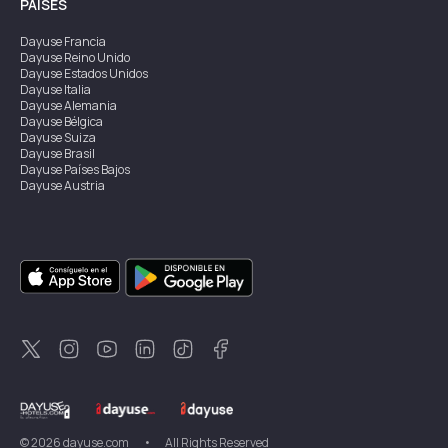
PAÍSES
Dayuse
Francia
Dayuse
Reino Unido
Dayuse
Estados Unidos
Dayuse
Italia
Dayuse
Alemania
Dayuse
Bélgica
Dayuse
Suiza
Dayuse
Brasil
Dayuse
Países Bajos
Dayuse
Austria
Dayuse
Australia
Dayuse
Irlanda
Dayuse
Hong Kong
Dayuse
Canadá
Dayuse
Singapur
Dayuse
Suecia
Dayuse
Tailandia
Dayuse
Portugal
Dayuse
Corea
Dayuse
Nueva Zelanda
Dayuse
Turquía
©
2026
dayuse.com
•
All Rights Reserved