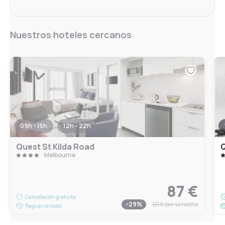
Nuestros hoteles cercanos
09h - 15h
12h - 22h
Quest St Kilda Road
Q
Melbourne
87 €
Cancelación gratuita
-
29
%
121 €
por la noche
Pago en el hotel