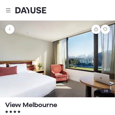
Dayuse
Comparti
Guar
1
/
9
View Melbourne