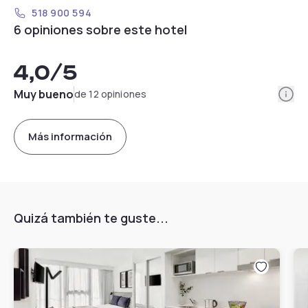
518 900 594
6 opiniones sobre este hotel
4,0
/5
Info
Muy bueno
de 12 opiniones
Más información
Quizá también te guste...