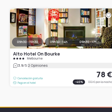
09h30 - 15h30
09h30 - 14h
09h30 - 17h
Alto Hotel On Bourke
Melbourne
|
3.9
/5
2 Opiniones
78 
Cancelación gratuita
-
40
%
130 €
por la noch
Pago en el hotel