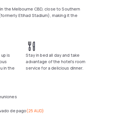
 in the Melbourne CBD, close to Southern
formerly Etihad Stadium), making it the
 up is
Stay in bed all day and take
ious
advantage of the hotel’s room
u in the
service for a delicious dinner.
reuniones
ivado de pago
(
25 AUD
)