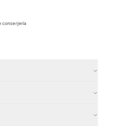
a
e conserjería