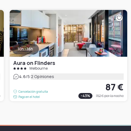
10h - 16h
Aura on Flinders
Melbourne
|
4.6
/5
2 Opiniones
€
87 €
Cancelación gratuita
e
-
43
%
152 €
por la noche
Pago en el hotel