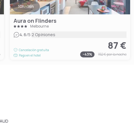
10h - 16h
Aura on Flinders
Melbourne
|
4.6
/5
2 Opiniones
€
87 €
Cancelación gratuita
e
-
43
%
152 €
por la noche
Pago en el hotel
 AUD