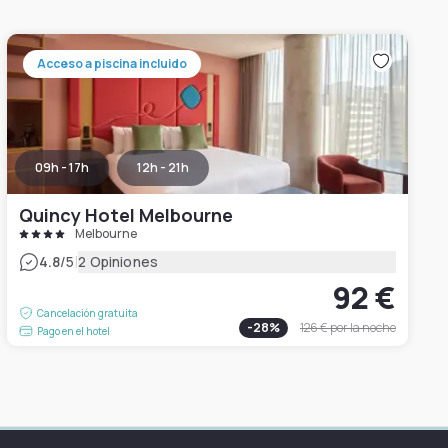
Acceso a piscina incluido
09h - 17h
12h - 21h
Quincy Hotel Melbourne
Melbourne
|
4.8
/5
2 Opiniones
92 €
Cancelación gratuita
-
28
%
126 €
por la noche
Pago en el hotel