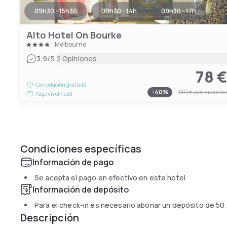
09h30 - 15h30
09h30 - 14h
09h30 - 17h
Alto Hotel On Bourke
Melbourne
|
3.9
/5
2 Opiniones
78 
Cancelación gratuita
-
40
%
130 €
por la noch
Pago en el hotel
Condiciones específicas
Información de pago
Se acepta el pago en efectivo en este hotel
Información de depósito
Para el check-in es necesario abonar un depósito de
50
Descripción