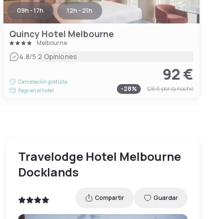
09h - 17h
12h - 21h
Quincy Hotel Melbourne
Melbourne
|
4.8
/5
2 Opiniones
92 €
Cancelación gratuita
-
28
%
126 €
por la noche
Pago en el hotel
Travelodge Hotel Melbourne
Docklands
Compartir
Guardar