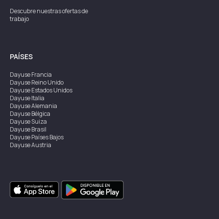
Descubre nuestras ofertas de
trabajo
PAÍSES
Dayuse
Francia
Dayuse
Reino Unido
Dayuse
Estados Unidos
Dayuse
Italia
Dayuse
Alemania
Dayuse
Bélgica
Dayuse
Suiza
Dayuse
Brasil
Dayuse
Países Bajos
Dayuse
Austria
Dayuse
Australia
Dayuse
Irlanda
Dayuse
Hong Kong
Dayuse
Canadá
Dayuse
Singapur
Dayuse
Suecia
Dayuse
Tailandia
Dayuse
Portugal
Dayuse
Corea