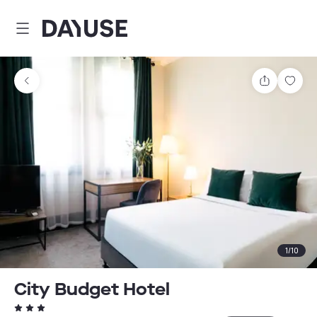
Dayuse
Comparti
Guar
1
/
10
City Budget Hotel