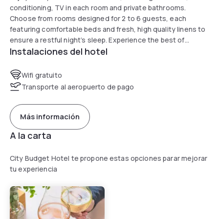
conditioning, TV in each room and private bathrooms.
Choose from rooms designed for 2 to 6 guests, each
featuring comfortable beds and fresh, high quality linens to
ensure a restful night’s sleep. Experience the best of
Instalaciones del hotel
Sydney from the top room with fantastic view of Harbour
bridge and exclusive access to a private rooftop terrace.
The hotel is also located just 8min away by foot from the St
Wifi gratuito
Vincent's Hospital Sydney and 20min away by public
Transporte al aeropuerto de pago
transport from Central train station.
Más información
A la carta
City Budget Hotel te propone estas opciones parar mejorar
tu experiencia