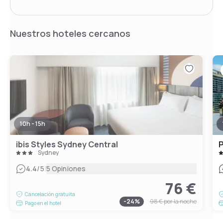
Nuestros hoteles cercanos
10h - 15h
ibis Styles Sydney Central
P
Sydney
|
4.4
/5
5 Opiniones
76 €
Cancelación gratuita
-
24
%
98 €
por la noche
Pago en el hotel