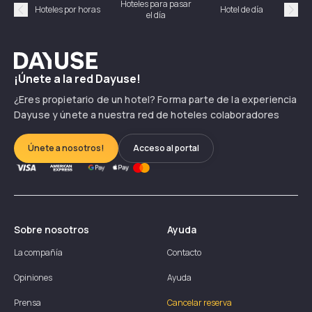
Hoteles para pasar
Habi
Hoteles por horas
Hotel de día
el día
hor
Précédent
Suiv
Dayuse
¡Únete a la red Dayuse!
¿Eres propietario de un hotel? Forma parte de la experiencia
Dayuse y únete a nuestra red de hoteles colaboradores
Únete a nosotros!
Acceso al portal
Sobre nosotros
Ayuda
La compañía
Contacto
Opiniones
Ayuda
Prensa
Cancelar reserva