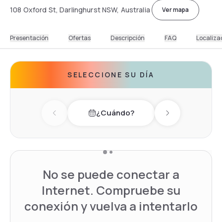
108 Oxford St, Darlinghurst NSW, Australia
Ver mapa
Presentación
Ofertas
Descripción
FAQ
Localiza
SELECCIONE SU DÍA
¿Cuándo?
Previous day
Next day
No se puede conectar a
Internet. Compruebe su
conexión y vuelva a intentarlo