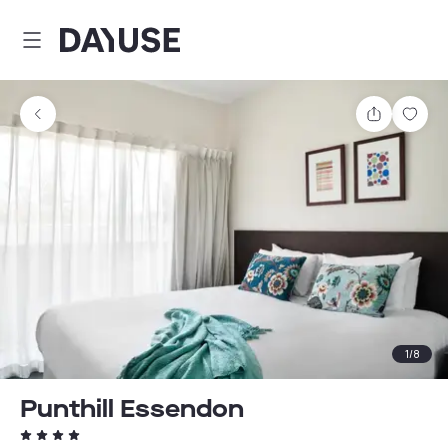
Dayuse
Comparti
Guar
1
/
8
Punthill Essendon