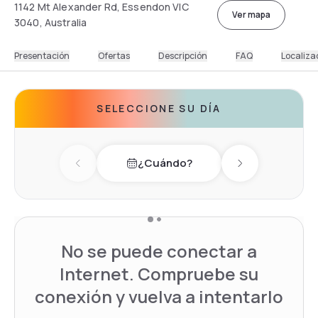
1142 Mt Alexander Rd, Essendon VIC
Ver mapa
3040, Australia
Presentación
Ofertas
Descripción
FAQ
Localiza
SELECCIONE SU DÍA
¿Cuándo?
Previous day
Next day
No se puede conectar a
Internet. Compruebe su
conexión y vuelva a intentarlo