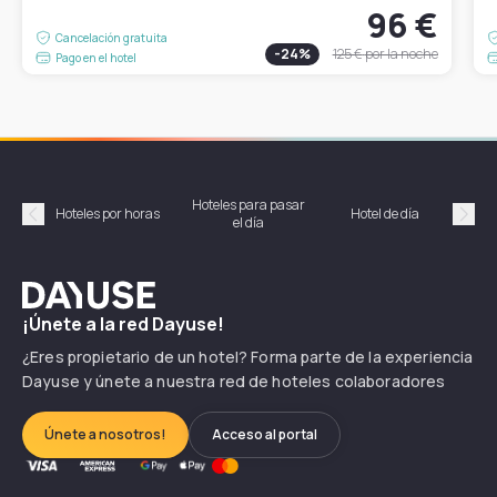
96 €
Cancelación gratuita
-
24
%
125 €
por la noche
Pago en el hotel
Hoteles para pasar
Habi
Hoteles por horas
Hotel de día
el día
hor
Précédent
Suiv
Dayuse
¡Únete a la red Dayuse!
¿Eres propietario de un hotel? Forma parte de la experiencia
Dayuse y únete a nuestra red de hoteles colaboradores
Únete a nosotros!
Acceso al portal