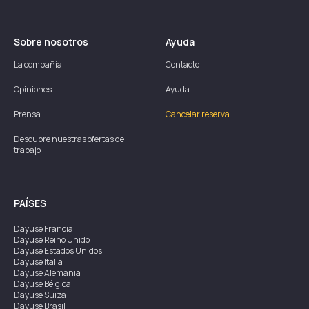
Sobre nosotros
Ayuda
La compañía
Contacto
Opiniones
Ayuda
Prensa
Cancelar reserva
Descubre nuestras ofertas de
trabajo
PAÍSES
Dayuse
Francia
Dayuse
Reino Unido
Dayuse
Estados Unidos
Dayuse
Italia
Dayuse
Alemania
Dayuse
Bélgica
Dayuse
Suiza
Dayuse
Brasil