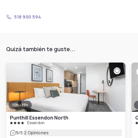
518 900 594
Quizá también te guste...
10h - 15h
Punthill Essendon North
Q
Essendon
|
5
/5
2 Opiniones