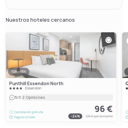
Nuestros hoteles cercanos
10h - 15h
Punthill Essendon North
Q
Essendon
|
5
/5
2 Opiniones
96 €
Cancelación gratuita
-
24
%
125 €
por la noche
Pago en el hotel