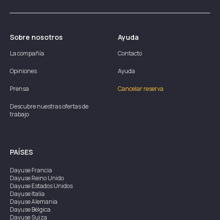
Sobre nosotros
Ayuda
La compañía
Contacto
Opiniones
Ayuda
Prensa
Cancelar reserva
Descubre nuestras ofertas de
trabajo
PAÍSES
Dayuse
Francia
Dayuse
Reino Unido
Dayuse
Estados Unidos
Dayuse
Italia
Dayuse
Alemania
Dayuse
Bélgica
Dayuse
Suiza