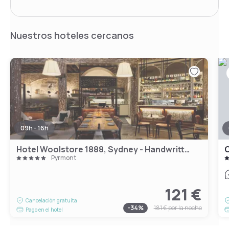
Nuestros hoteles cercanos
09h - 16h
Hotel Woolstore 1888, Sydney - Handwritten Collection
Pyrmont
121 €
Cancelación gratuita
-
34
%
181 €
por la noche
Pago en el hotel