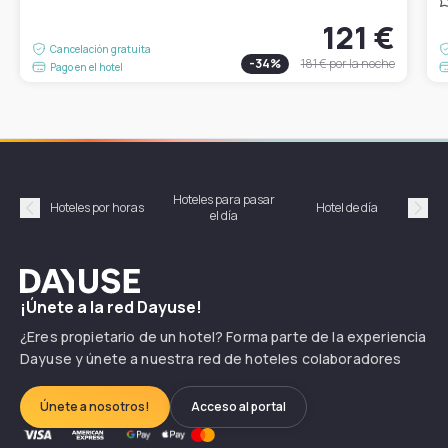
121 €
Cancelación gratuita
-
34
%
181 €
por la noche
Pago en el hotel
Hoteles para pasar
Habi
Hoteles por horas
Hotel de día
el día
hor
Précédent
Suiv
Dayuse
¡Únete a la red Dayuse!
¿Eres propietario de un hotel? Forma parte de la experiencia
Dayuse y únete a nuestra red de hoteles colaboradores
Únete a nosotros!
Acceso al portal