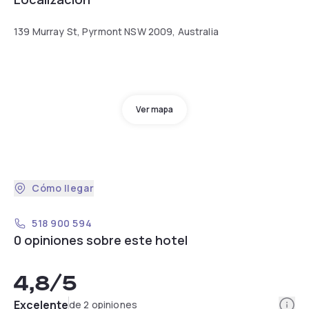
139 Murray St, Pyrmont NSW 2009, Australia
Ver mapa
Cómo llegar
518 900 594
0 opiniones sobre este hotel
4,8
/5
Info
Excelente
de 2 opiniones