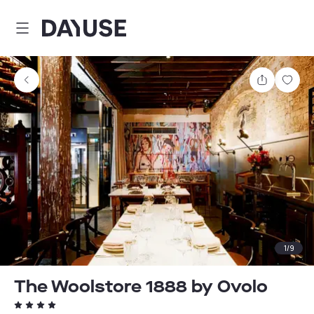
Dayuse
Comparti
Guar
1
/
9
The Woolstore 1888 by Ovolo