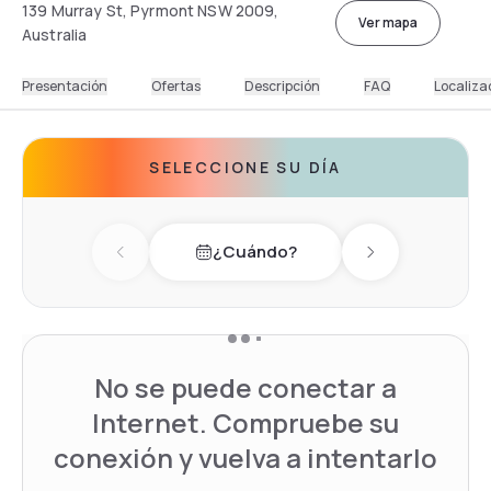
139 Murray St, Pyrmont NSW 2009,
Ver mapa
Australia
Presentación
Ofertas
Descripción
FAQ
Localiza
SELECCIONE SU DÍA
¿Cuándo?
Previous day
Next day
No se puede conectar a
Internet. Compruebe su
conexión y vuelva a intentarlo