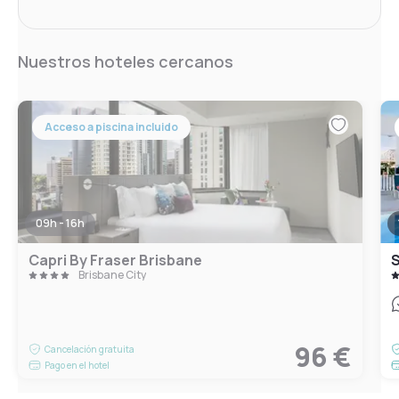
Nuestros hoteles cercanos
Acceso a piscina incluido
09h - 16h
Capri By Fraser Brisbane
S
Brisbane City
96 €
Cancelación gratuita
Pago en el hotel