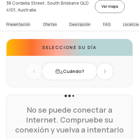
38 Cordelia Street, South Brisbane QLD
Ver mapa
4101, Australia
Presentación
Ofertas
Descripción
FAQ
Localiza
SELECCIONE SU DÍA
¿Cuándo?
Previous day
Next day
No se puede conectar a
Internet. Compruebe su
conexión y vuelva a intentarlo