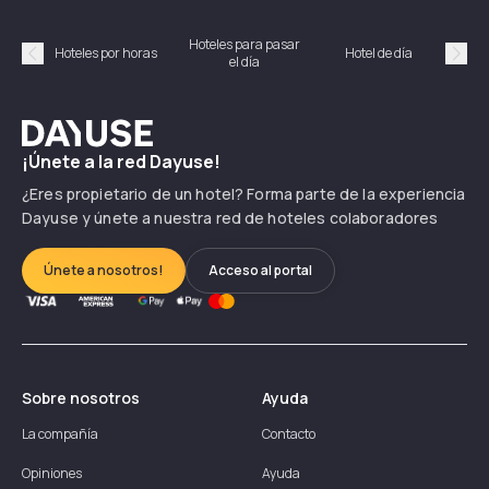
Hoteles para pasar
Habi
Hoteles por horas
Hotel de día
el día
hor
Précédent
Suiv
Dayuse
¡Únete a la red Dayuse!
¿Eres propietario de un hotel? Forma parte de la experiencia
Dayuse y únete a nuestra red de hoteles colaboradores
Únete a nosotros!
Acceso al portal
Sobre nosotros
Ayuda
La compañía
Contacto
Opiniones
Ayuda