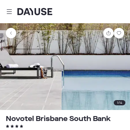
Dayuse
Comparti
Guar
1
/
14
Novotel Brisbane South Bank