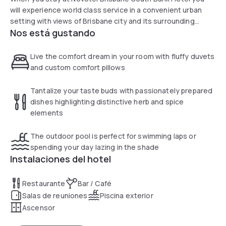
will experience world class service in a convenient urban
setting with views of Brisbane city and its surrounding
Nos está gustando
suburbs. Our hotel is perfectly suited for business or leisure
travellers and families.
Live the comfort dream in your room with fluffy duvets
and custom comfort pillows
Tantalize your taste buds with passionately prepared
dishes highlighting distinctive herb and spice
elements
The outdoor pool is perfect for swimming laps or
spending your day lazing in the shade
Instalaciones del hotel
Restaurante
Bar / Café
Salas de reuniones
Piscina exterior
Ascensor