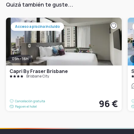
Quizá también te guste...
Acceso a piscina incluido
09h - 16h
Capri By Fraser Brisbane
S
Brisbane City
96 €
Cancelación gratuita
Pago en el hotel