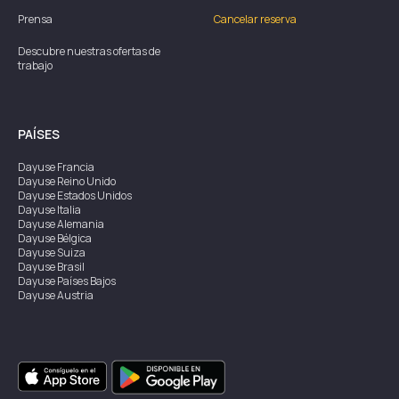
Prensa
Cancelar reserva
Descubre nuestras ofertas de
trabajo
PAÍSES
Dayuse
Francia
Dayuse
Reino Unido
Dayuse
Estados Unidos
Dayuse
Italia
Dayuse
Alemania
Dayuse
Bélgica
Dayuse
Suiza
Dayuse
Brasil
Dayuse
Países Bajos
Dayuse
Austria
Dayuse
Australia
Dayuse
Irlanda
Dayuse
Hong Kong
Dayuse
Canadá
Dayuse
Singapur
Dayuse
Suecia
Dayuse
Tailandia