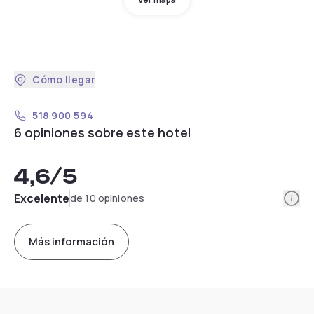
Cómo llegar
518 900 594
6 opiniones sobre este hotel
4,6
/5
Info
Excelente
de 10 opiniones
Más información