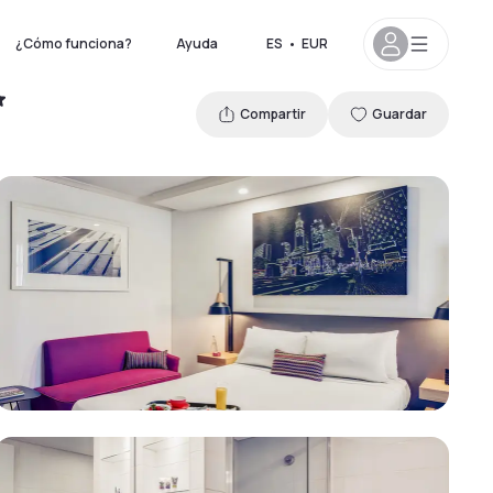
¿Cómo funciona?
Ayuda
ES
•
EUR
Compartir
Guardar