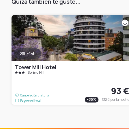
Quizá también te guste...
09h - 14h
Tower Mill Hotel
Spring Hill
93 
Cancelación gratuita
-
30
%
132 €
por la noch
Pago en el hotel