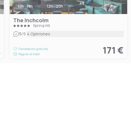
10h - 18h
12h - 20h
The Inchcolm
Spring Hill
|
5
/5
4 Opiniones
€
171 €
Cancelación gratuita
e
Pago en el hotel