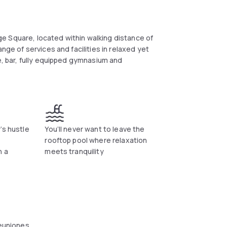
e Square, located within walking distance of
nge of services and facilities in relaxed yet
fe, bar, fully equipped gymnasium and
’s hustle
You’ll never want to leave the
rooftop pool where relaxation
n a
meets tranquility
reuniones