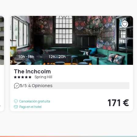
10h - 18h
12h - 20h
The Inchcolm
Spring Hill
|
5
/5
4 Opiniones
€
171 €
Cancelación gratuita
e
Pago en el hotel