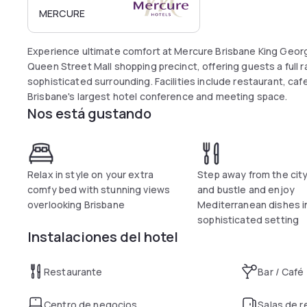
MERCURE
Experience ultimate comfort at Mercure Brisbane King Georg
Queen Street Mall shopping precinct, offering guests a full ra
sophisticated surrounding. Facilities include restaurant, ca
Brisbane's largest hotel conference and meeting space.
Nos está gustando
Relax in style on your extra
Step away from the city
comfy bed with stunning views
and bustle and enjoy
overlooking Brisbane
Mediterranean dishes i
sophisticated setting
Instalaciones del hotel
Restaurante
Bar / Café
Centro de negocios
Salas de 