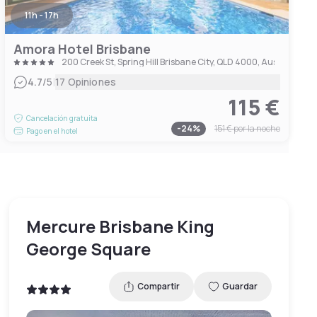
11h - 17h
Amora Hotel Brisbane
200 Creek St, Spring Hill Brisbane City, QLD 4000, Australia
|
4.7
/5
17 Opiniones
115 €
Cancelación gratuita
-
24
%
151 €
por la noche
Pago en el hotel
Mercure Brisbane King
George Square
Compartir
Guardar