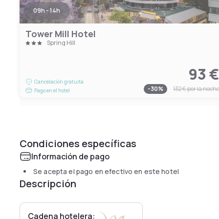
09h - 14h
Tower Mill Hotel
Spring Hill
93 
Cancelación gratuita
-
30
%
132 €
por la noch
Pago en el hotel
Condiciones específicas
Información de pago
Se acepta el pago en efectivo en este hotel
Descripción
Cadena hotelera: