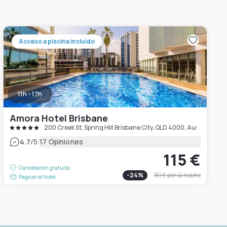
Acceso a piscina incluido
11h - 17h
Amora Hotel Brisbane
200 Creek St, Spring Hill Brisbane City, QLD 4000, Australia
|
4.7
/5
17 Opiniones
115 €
Cancelación gratuita
-
24
%
151 €
por la noche
Pago en el hotel