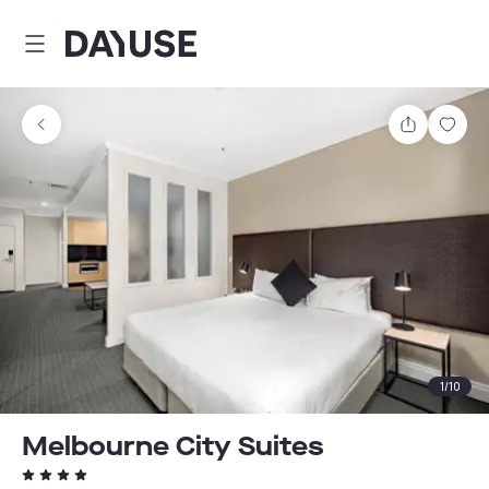
Dayuse
Comparti
Guar
1
/
10
Melbourne City Suites