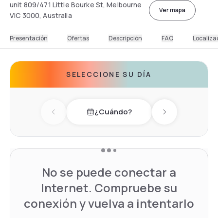
unit 809/471 Little Bourke St, Melbourne
Ver mapa
VIC 3000, Australia
Presentación
Ofertas
Descripción
FAQ
Localiza
SELECCIONE SU DÍA
¿Cuándo?
Previous day
Next day
No se puede conectar a
Internet. Compruebe su
conexión y vuelva a intentarlo