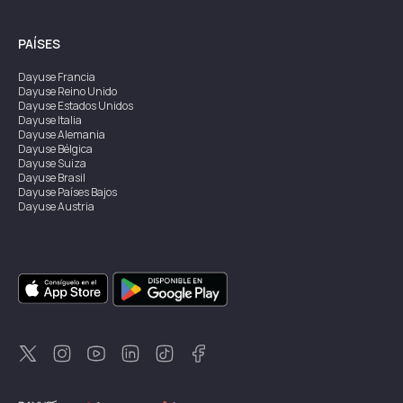
PAÍSES
Dayuse
Francia
Dayuse
Reino Unido
Dayuse
Estados Unidos
Dayuse
Italia
Dayuse
Alemania
Dayuse
Bélgica
Dayuse
Suiza
Dayuse
Brasil
Dayuse
Países Bajos
Dayuse
Austria
Dayuse
Australia
Dayuse
Irlanda
Dayuse
Hong Kong
Dayuse
Canadá
Dayuse
Singapur
Dayuse
Suecia
Dayuse
Tailandia
Dayuse
Portugal
Dayuse
Corea
Dayuse
Nueva Zelanda
Dayuse
Turquía