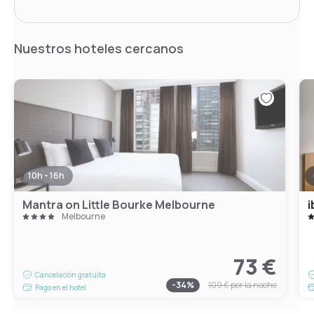
Nuestros hoteles cercanos
10h - 16h
Mantra on Little Bourke Melbourne
i
Melbourne
73 €
Cancelación gratuita
-
34
%
109 €
por la noche
Pago en el hotel