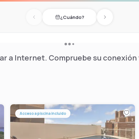
e Capitol Theatre is 2.5 km
m from the property.
¿Cuándo?
Previous day
Next day
r a Internet. Compruebe su conexión y
Acceso a piscina incluido