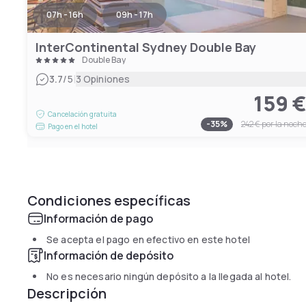
07h - 16h
09h - 17h
InterContinental Sydney Double Bay
Double Bay
|
3.7
/5
3 Opiniones
159 
Cancelación gratuita
-
35
%
242 €
por la noch
Pago en el hotel
Condiciones específicas
Información de pago
Se acepta el pago en efectivo en este hotel
Información de depósito
No es necesario ningún depósito a la llegada al hotel.
Descripción