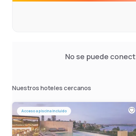
Allianz Stadium is 1.5 km from Edgecliff Lodge motel, whil
away. The nearest airport is Kingsford Smith Airport, 8 k
No se puede conecta
Nuestros hoteles cercanos
Acceso a piscina incluido