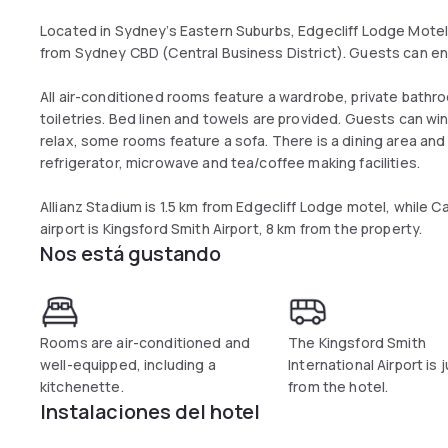
Located in Sydney’s Eastern Suburbs, Edgecliff Lodge Motel
from Sydney CBD (Central Business District). Guests can enj
All air-conditioned rooms feature a wardrobe, private bath
toiletries. Bed linen and towels are provided. Guests can w
relax, some rooms feature a sofa. There is a dining area and
refrigerator, microwave and tea/coffee making facilities.
Allianz Stadium is 1.5 km from Edgecliff Lodge motel, while C
airport is Kingsford Smith Airport, 8 km from the property.
Nos está gustando
Rooms are air-conditioned and
The Kingsford Smith
well-equipped, including a
International Airport is 
kitchenette.
from the hotel.
Instalaciones del hotel