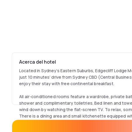
Acerca del hotel
Located in Sydney’s Eastern Suburbs, Edgecliff Lodge 
just 10 minutes’ drive from Sydney CBD (Central Busines
enjoy their stay with free continental breakfast.
All air-conditioned rooms feature a wardrobe, private ba
shower and complimentary toiletries. Bed linen and towe
wind down by watching the flat-screen TV. To relax, som
There is a dining area and small kitchenette equipped wi
and tea/coffee making facilities.