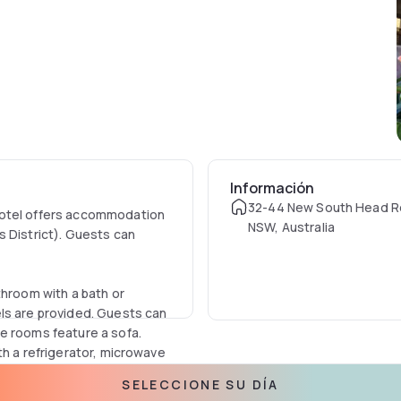
Información
32-44 New South Head Rd
Motel offers accommodation
NSW, Australia
s District). Guests can
throom with a bath or
ls are provided. Guests can
e rooms feature a sofa.
th a refrigerator, microwave
SELECCIONE SU DÍA