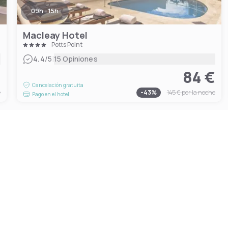
09h - 15h
Macleay Hotel
Potts Point
|
4.4
/5
15 Opiniones
€
84 €
Cancelación gratuita
e
-
43
%
145 €
por la noche
Pago en el hotel