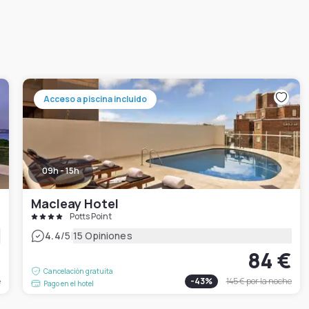
Acceso a piscina incluido
09h - 15h
Macleay Hotel
Potts Point
|
4.4
/5
15 Opiniones
€
84 €
Cancelación gratuita
e
-
43
%
145 €
por la noche
Pago en el hotel