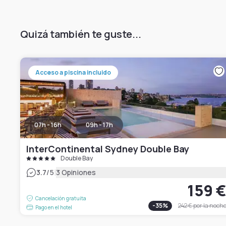
Quizá también te guste...
Acceso a piscina incluido
07h - 16h
09h - 17h
InterContinental Sydney Double Bay
Double Bay
|
3.7
/5
3 Opiniones
159 
Cancelación gratuita
-
35
%
242 €
por la noch
Pago en el hotel