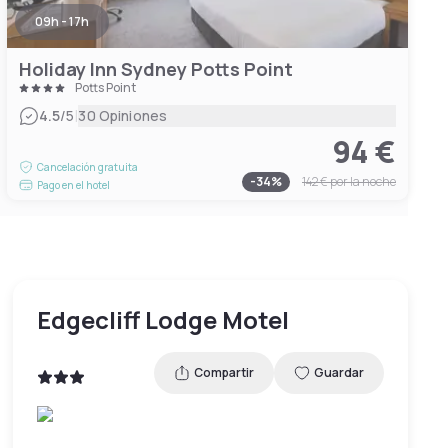
09h - 17h
Holiday Inn Sydney Potts Point
Potts Point
|
4.5
/5
30 Opiniones
94 €
Cancelación gratuita
-
34
%
142 €
por la noche
Pago en el hotel
Edgecliff Lodge Motel
Compartir
Guardar