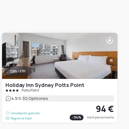
09h - 17h
Holiday Inn Sydney Potts Point
Potts Point
|
4.5
/5
30 Opiniones
94 €
Cancelación gratuita
-
34
%
142 €
por la noche
Pago en el hotel