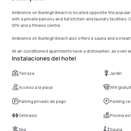
Ambience on Burleigh Beach is located opposite the popular
with a private balcony and full kitchen and laundry facilities
SPA and a fitness centre.
Ambience on Burleigh Beach also offers a sauna and a steam
All air-conditioned apartments have a dishwasher, an oven 
Instalaciones del hotel
Terraza
Jardín
Acceso a la playa
Wifi gratui
Parking privado de pago
Parking c
Gimnasio
Piscina ex
Spa
Sauna