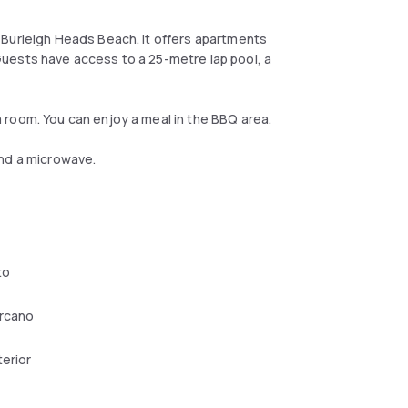
 Burleigh Heads Beach. It offers apartments
. Guests have access to a 25-metre lap pool, a
 room. You can enjoy a meal in the BBQ area.
and a microwave.
to
ercano
terior