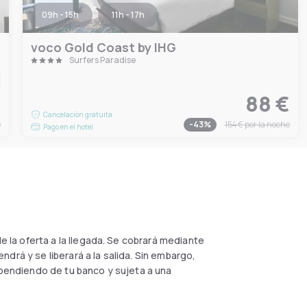
09h - 15h
11h - 17h
voco Gold Coast by IHG
Surfers Paradise
€
88 €
Cancelación gratuita
e
-
43
%
154 €
por la noche
Pago en el hotel
e la oferta a la llegada. Se cobrará mediante
drá y se liberará a la salida. Sin embargo,
dependiendo de tu banco y sujeta a una