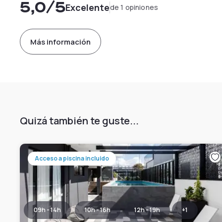
5,0
/5
Excelente
de 1 opiniones
Más información
Quizá también te guste...
Acceso a piscina incluido
09h - 14h
10h - 16h
12h - 19h
+
1