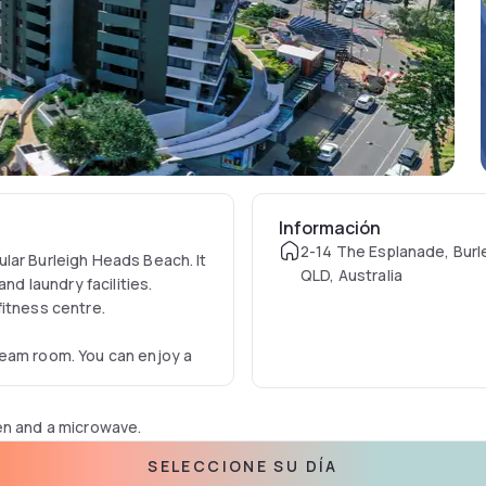
Información
2-14 The Esplanade, Bur
lar Burleigh Heads Beach. It
QLD, Australia
nd laundry facilities.
fitness centre.
team room. You can enjoy a
en and a microwave.
SELECCIONE SU DÍA