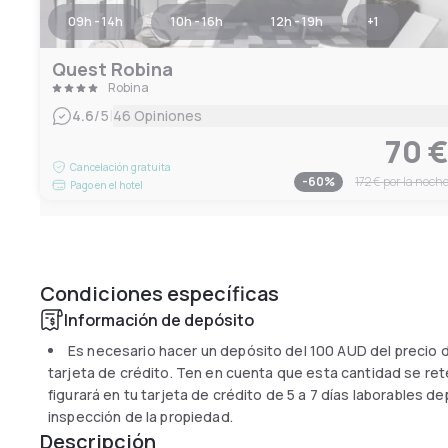
09h - 14h
10h - 16h
12h - 19h
+
1
Quest Robina
Robina
|
4.6
/5
46 Opiniones
70 
Cancelación gratuita
-
60
%
172 €
por la noch
Pago en el hotel
Condiciones específicas
Información de depósito
Es necesario hacer un depósito del
100 AUD
del precio d
tarjeta de crédito. Ten en cuenta que esta cantidad se reten
figurará en tu tarjeta de crédito de 5 a 7 días laborables 
inspección de la propiedad.
Descripción