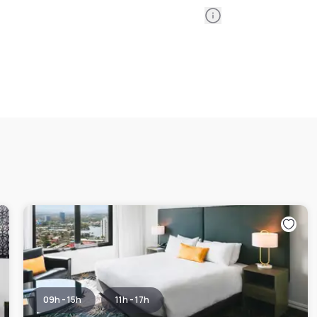
Information
09h - 15h
11h - 17h