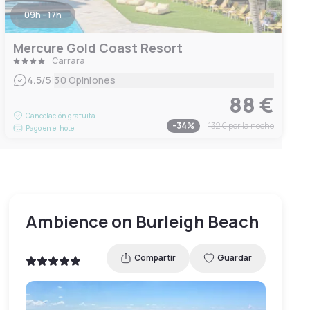
09h - 17h
Mercure Gold Coast Resort
Carrara
|
4.5
/5
30 Opiniones
88 €
Cancelación gratuita
-
34
%
132 €
por la noche
Pago en el hotel
Ambience on Burleigh Beach
Compartir
Guardar