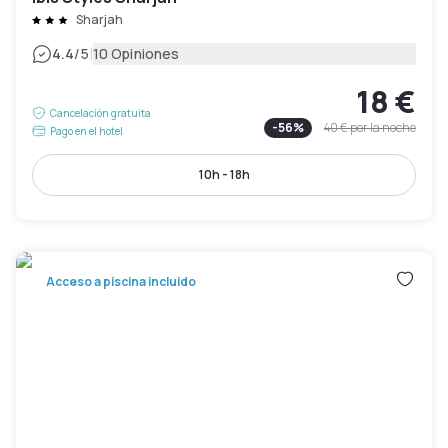
Sharjah
|
4.4
/5
10 Opiniones
18 €
Cancelación gratuita
-
56
%
40 €
por la noche
Pago en el hotel
10h - 18h
Acceso a piscina incluido