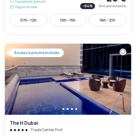
Cancelación gratuita
-
64
%
54 €
por la noche
Pago en el hotel
07h - 12h
10h - 15h
16h - 21h
Acceso a piscina incluido
The H Dubai
Trade Center First