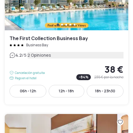
The First Collection Business Bay
Business Bay
|
4.2
/5
2 Opiniones
38 €
Cancelación gratuita
-
84
%
235 €
por la noche
Pago en el hotel
06h - 12h
12h - 18h
18h - 23h30