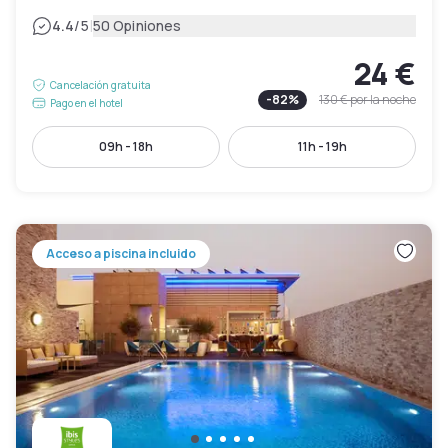
|
4.4
/5
50 Opiniones
24 €
Cancelación gratuita
-
82
%
130 €
por la noche
Pago en el hotel
09h - 18h
11h - 19h
Acceso a piscina incluido