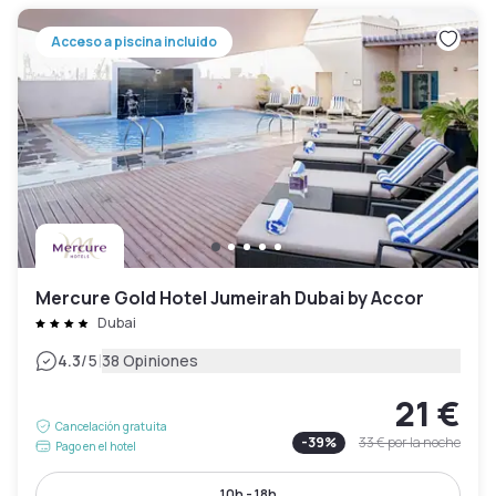
Acceso a piscina incluido
Mercure Gold Hotel Jumeirah Dubai by Accor
Dubai
|
4.3
/5
38 Opiniones
21 €
Cancelación gratuita
-
39
%
33 €
por la noche
Pago en el hotel
10h - 18h