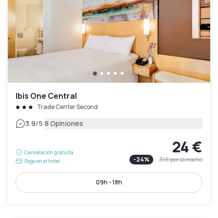
Ibis One Central
Trade Center Second
|
3.9
/5
8 Opiniones
24 €
Cancelación gratuita
-
24
%
31 €
por la noche
Pago en el hotel
09h - 18h