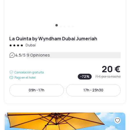
La Quinta by Wyndham Dubai Jumeriah
Dubai
|
4.5
/5
9 Opiniones
20 €
Cancelación gratuita
-
72
%
71 €
por la noche
Pago en el hotel
09h - 17h
17h - 23h30