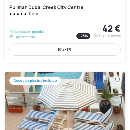
Pullman Dubai Creek City Centre
Deira
42 €
Cancelación gratuita
-
25
%
56 €
por la noche
Pago en el hotel
10h - 17h
Acceso a piscina incluido