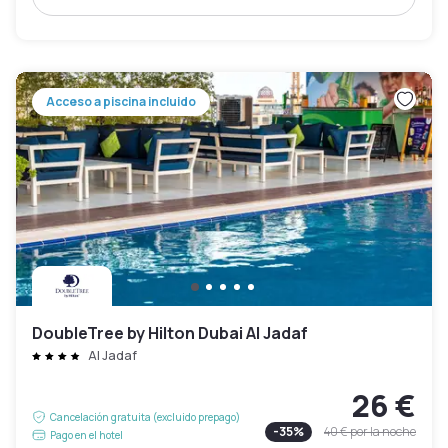
Acceso a piscina incluido
DoubleTree by Hilton Dubai Al Jadaf
Al Jadaf
26 €
Cancelación gratuita (excluido prepago)
-
35
%
40 €
por la noche
Pago en el hotel