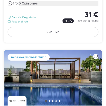
|
4
/5
6 Opiniones
31 €
Cancelación gratuita
-
34
%
46 €
por la noche
Pago en el hotel
09h - 17h
Acceso a piscina incluido