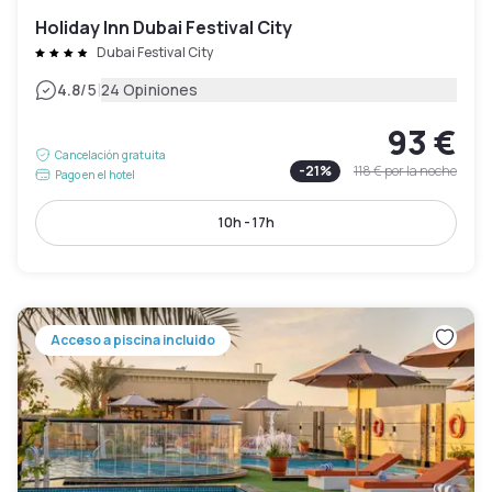
Holiday Inn Dubai Festival City
Dubai Festival City
|
4.8
/5
24 Opiniones
93 €
Cancelación gratuita
-
21
%
118 €
por la noche
Pago en el hotel
10h - 17h
Acceso a piscina incluido