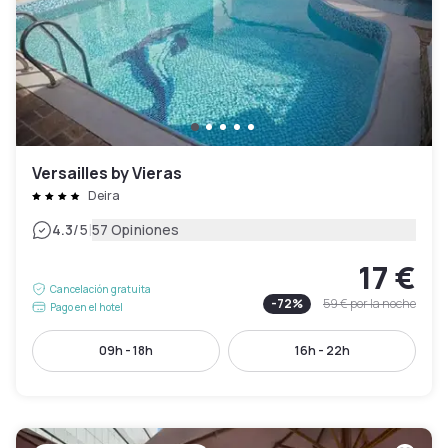
Versailles by Vieras
Deira
|
4.3
/5
57 Opiniones
17 €
Cancelación gratuita
-
72
%
59 €
por la noche
Pago en el hotel
09h - 18h
16h - 22h