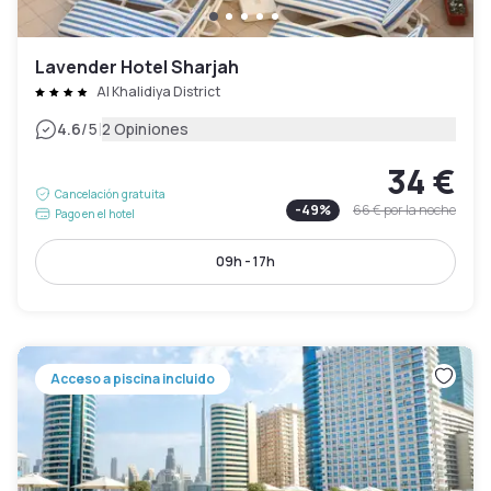
Lavender Hotel Sharjah
Al Khalidiya District
|
4.6
/5
2 Opiniones
34 €
Cancelación gratuita
-
49
%
66 €
por la noche
Pago en el hotel
09h - 17h
Acceso a piscina incluido