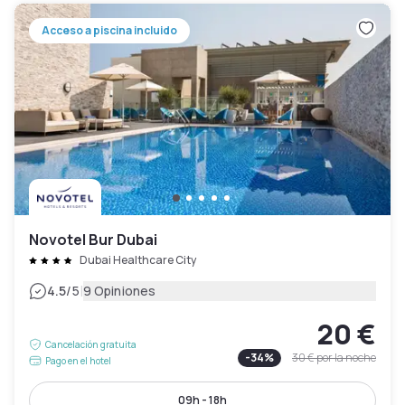
Acceso a piscina incluido
Novotel Bur Dubai
Dubai Healthcare City
|
4.5
/5
9 Opiniones
20 €
Cancelación gratuita
-
34
%
30 €
por la noche
Pago en el hotel
09h - 18h