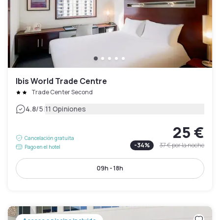
Ibis World Trade Centre
Trade Center Second
|
4.8
/5
11 Opiniones
25 €
Cancelación gratuita
-
34
%
37 €
por la noche
Pago en el hotel
09h - 18h