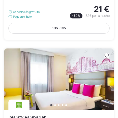
21 €
Cancelación gratuita
-
34
%
32 €
por la noche
Pago en el hotel
10h - 18h
ibis Styles Sharjah