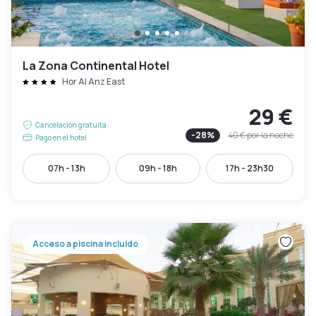
La Zona Continental Hotel
Hor Al Anz East
29 €
Cancelación gratuita
-
28
%
40 €
por la noche
Pago en el hotel
07h - 13h
09h - 18h
17h - 23h30
Acceso a piscina incluido