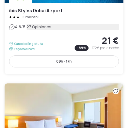
ibis Styles Dubai Airport
Jumeirah 1
|
4.6
/5
27 Opiniones
21 €
Cancelación gratuita
-
89
%
172 €
por la noche
Pago en el hotel
09h - 17h