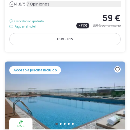
|
4.8
/5
7 Opiniones
59 €
Cancelación gratuita
-
71
%
201 €
por la noche
Pago en el hotel
09h - 18h
Acceso a piscina incluido