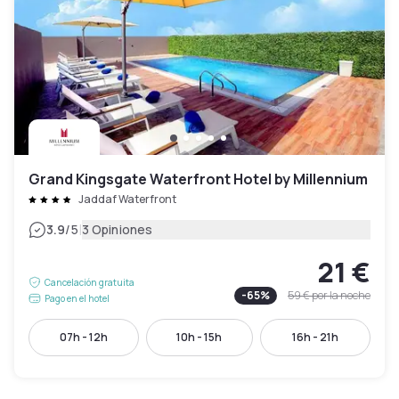
Grand Kingsgate Waterfront Hotel by Millennium
Jaddaf Waterfront
|
3.9
/5
3 Opiniones
21 €
Cancelación gratuita
-
65
%
59 €
por la noche
Pago en el hotel
07h - 12h
10h - 15h
16h - 21h