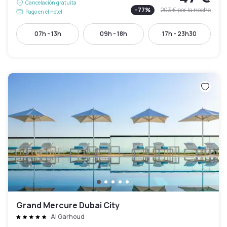
Cancelación gratuita
-
77
%
203 €
por la noche
Pago en el hotel
07h - 13h
09h - 18h
17h - 23h30
Grand Mercure Dubai City
Al Garhoud