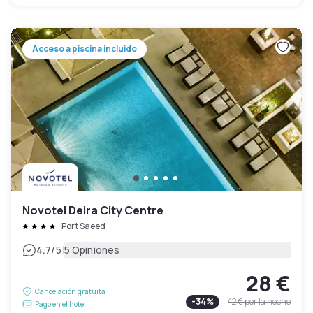
Acceso a piscina incluido
Novotel Deira City Centre
Port Saeed
|
4.7
/5
5 Opiniones
28 €
Cancelación gratuita
-
34
%
42 €
por la noche
Pago en el hotel