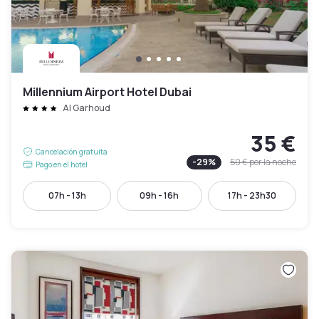
Millennium Airport Hotel Dubai
Al Garhoud
35 €
Cancelación gratuita
-
29
%
50 €
por la noche
Pago en el hotel
07h - 13h
09h - 16h
17h - 23h30