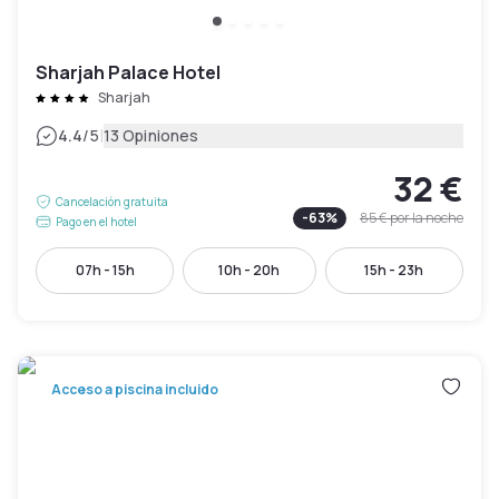
Sharjah Palace Hotel
Sharjah
|
4.4
/5
13 Opiniones
32 €
Cancelación gratuita
-
63
%
85 €
por la noche
Pago en el hotel
07h - 15h
10h - 20h
15h - 23h
Acceso a piscina incluido