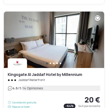
Kingsgate Al Jaddaf Hotel by Millennium
Jaddaf Waterfront
|
4.6
/5
14 Opiniones
20 €
Cancelación gratuita
-
64
%
54 €
por la noche
Pago en el hotel