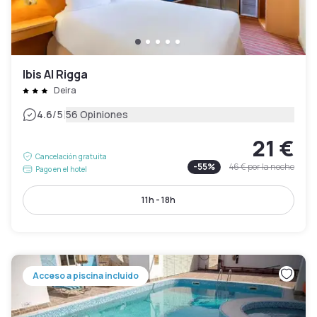
Ibis Al Rigga
Deira
|
4.6
/5
56 Opiniones
21 €
Cancelación gratuita
-
55
%
46 €
por la noche
Pago en el hotel
11h - 18h
Acceso a piscina incluido