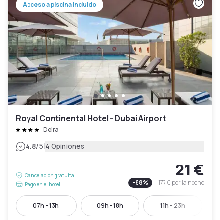
Acceso a piscina incluido
Royal Continental Hotel - Dubai Airport
Deira
|
4.8
/5
4 Opiniones
21 €
Cancelación gratuita
-
88
%
177 €
por la noche
Pago en el hotel
07h - 13h
09h - 18h
11h - 23h