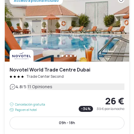
Acceso a piscina incluido
Novotel World Trade Centre Dubai
Trade Center Second
|
4.8
/5
11 Opiniones
26 €
Cancelación gratuita
-
34
%
39 €
por la noche
Pago en el hotel
09h - 18h