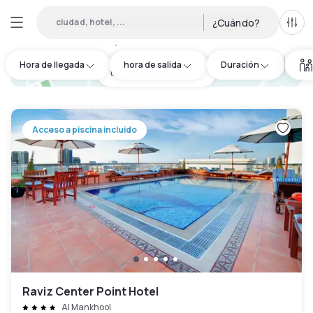
ciudad, hotel, ...
¿Cuándo?
Todo
Hoteles por horas en Al Qusais
:
58
Hora de llegada
hora de salida
Duración
hotel.cta.view_map
Acceso a piscina incluido
Raviz Center Point Hotel
Al Mankhool