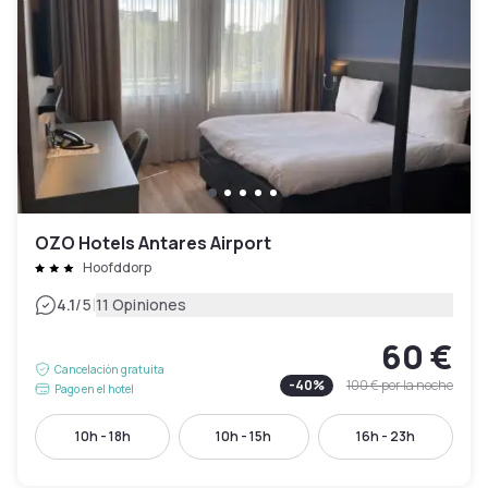
OZO Hotels Antares Airport
Hoofddorp
|
4.1
/5
11 Opiniones
60 €
Cancelación gratuita
-
40
%
100 €
por la noche
Pago en el hotel
10h - 18h
10h - 15h
16h - 23h