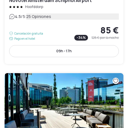
Novotel Amsterdam Schiphol Airport
Hoofddorp
|
4.5
/5
25 Opiniones
85 €
Cancelación gratuita
-
34
%
128 €
por la noche
Pago en el hotel
09h - 17h