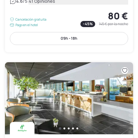
|
4.6
/5
41 Opiniones
80 €
Cancelación gratuita
-
45
%
145 €
por la noche
Pago en el hotel
09h - 18h