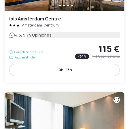
ibis Amsterdam Centre
Amsterdam-Centrum
|
4.3
/5
74 Opiniones
115 €
Cancelación gratuita
-
34
%
173 €
por la noche
Pago en el hotel
10h - 18h