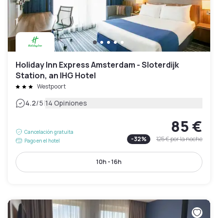
Holiday Inn Express Amsterdam - Sloterdijk
Station, an IHG Hotel
Westpoort
|
4.2
/5
14 Opiniones
85 €
Cancelación gratuita
-
32
%
125 €
por la noche
Pago en el hotel
10h - 16h