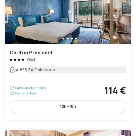
Carlton President
West
|
4.6
/5
34 Opiniones
114 €
Cancelación gratuita
Pago en el hotel
10h - 16h