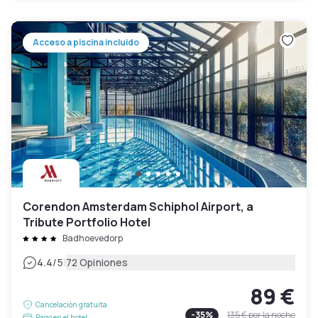
Acceso a piscina incluido
Corendon Amsterdam Schiphol Airport, a
Tribute Portfolio Hotel
Badhoevedorp
|
4.4
/5
72 Opiniones
89 €
Cancelación gratuita
-
35
%
135 €
por la noche
Pago en el hotel