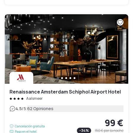
Renaissance Amsterdam Schiphol Airport Hotel
Aalsmeer
|
4.5
/5
62 Opiniones
99 €
Cancelación gratuita
-
34
%
150 €
por la noche
Pago en el hotel