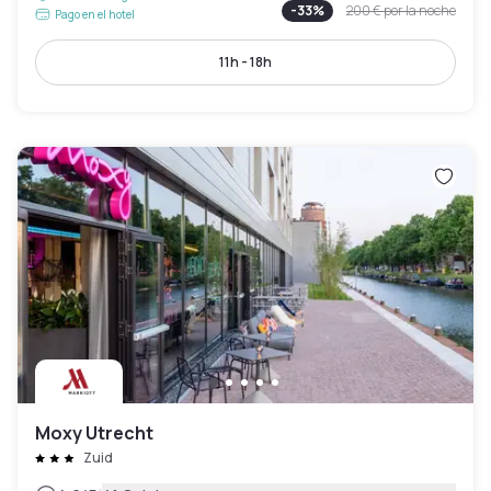
-
33
%
200 €
por la noche
Pago en el hotel
11h - 18h
Moxy Utrecht
Zuid