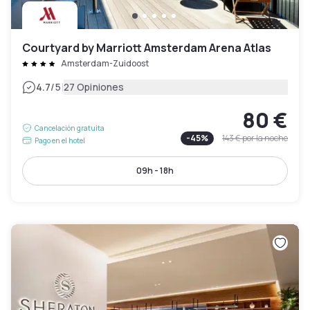
Courtyard by Marriott Amsterdam Arena Atlas
Amsterdam-Zuidoost
|
4.7
/5
27 Opiniones
80 €
Cancelación gratuita
-
45
%
143 €
por la noche
Pago en el hotel
09h - 18h