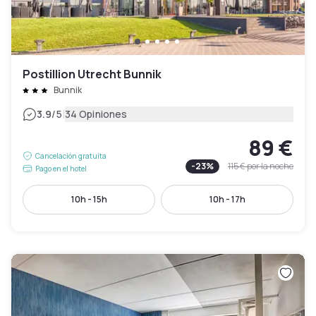
Postillion Utrecht Bunnik
Bunnik
|
3.9
/5
34 Opiniones
89 €
Cancelación gratuita
-
23
%
115 €
por la noche
Pago en el hotel
10h - 15h
10h - 17h