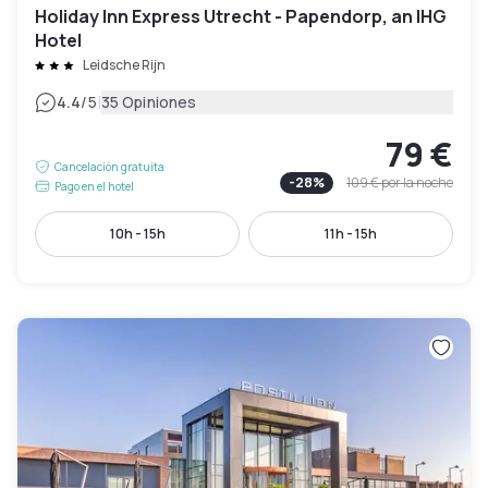
Holiday Inn Express Utrecht - Papendorp, an IHG
Hotel
Leidsche Rijn
|
4.4
/5
35 Opiniones
79 €
Cancelación gratuita
-
28
%
109 €
por la noche
Pago en el hotel
10h - 15h
11h - 15h