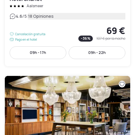
Aalsmeer
|
4.6
/5
18 Opiniones
69 €
Cancelación gratuita
-
36
%
107 €
por la noche
Pago en el hotel
09h - 17h
09h - 22h